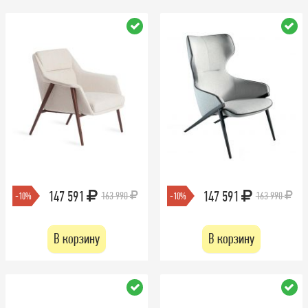
147 591
147 591
163 990
163 990
-10%
-10%
В корзину
В корзину