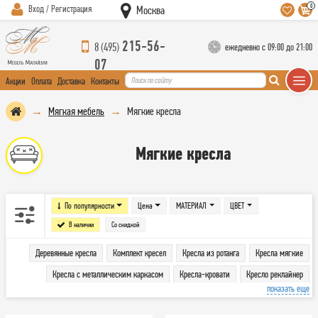
0
Вход / Регистрация
Москва
215-56-
8 (495)
ежедневно с 09:00 до 21:00
07
Акции
Оплата
Доставка
Контакты
Мягкая мебель
Мягкие кресла
Мягкие кресла
По популярности
Цена
МАТЕРИАЛ
ЦВЕТ
В наличии
Со скидкой
Деревянные кресла
Комплект кресел
Кресла из ротанга
Кресла мягкие
Кресла с металлическим каркасом
Кресла-кровати
Кресло реклайнер
показать еще