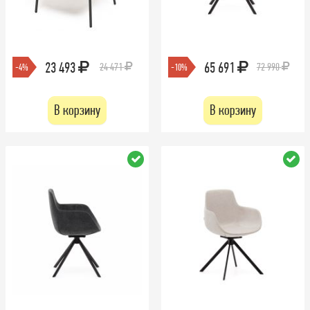
23 493
65 691
24 471
72 990
-4%
-10%
В корзину
В корзину