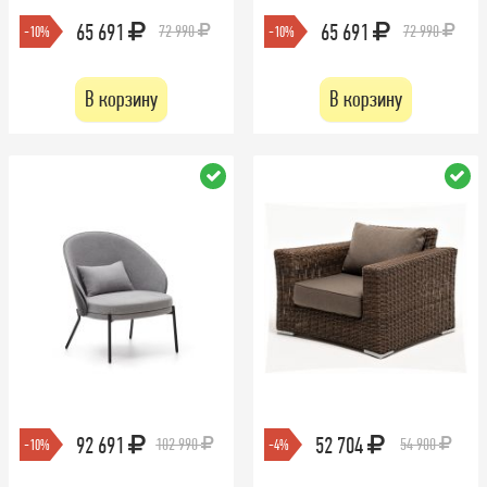
65 691
65 691
72 990
72 990
-10%
-10%
В корзину
В корзину
92 691
52 704
102 990
54 900
-10%
-4%