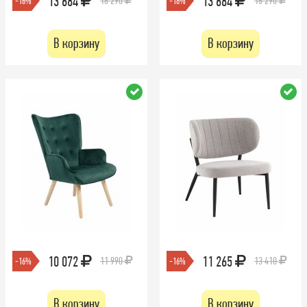
13 684
13 684
16 290
16 290
-16%
-16%
В корзину
В корзину
10 072
11 265
11 990
13 410
-16%
-16%
В корзину
В корзину