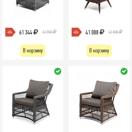
61 344
41 088
63 900
42 800
-4%
-4%
В корзину
В корзину