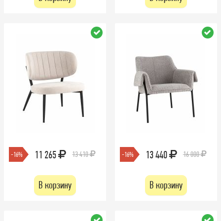
11 265
13 440
13 410
16 000
-16%
-16%
В корзину
В корзину