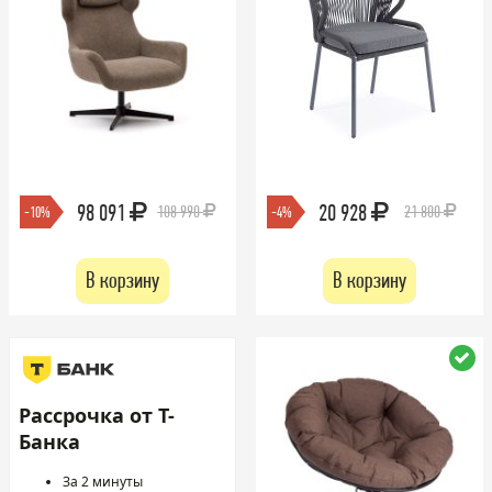
98 091
20 928
108 990
21 800
-10%
-4%
В корзину
В корзину
Рассрочка от Т-
Банка
За 2 минуты