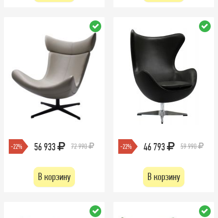
56 933
46 793
72 990
59 990
-22%
-22%
В корзину
В корзину