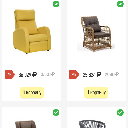
36 029
25 824
37 530
26 900
-4%
-4%
В корзину
В корзину