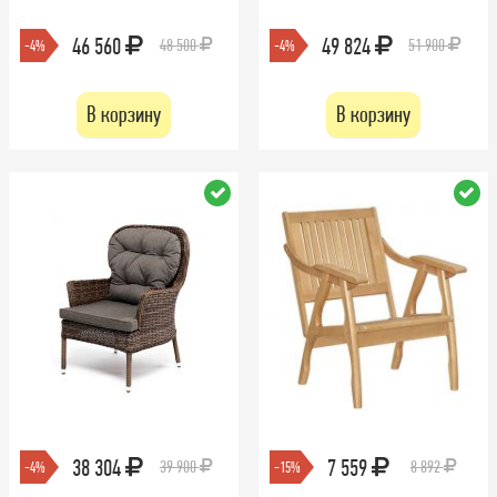
46 560
49 824
48 500
51 900
-4%
-4%
В корзину
В корзину
38 304
7 559
39 900
8 892
-4%
-15%