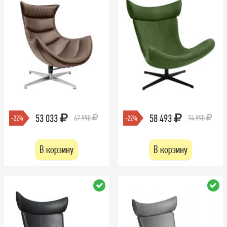
53 033
58 493
67 990
74 990
-22%
-22%
В корзину
В корзину