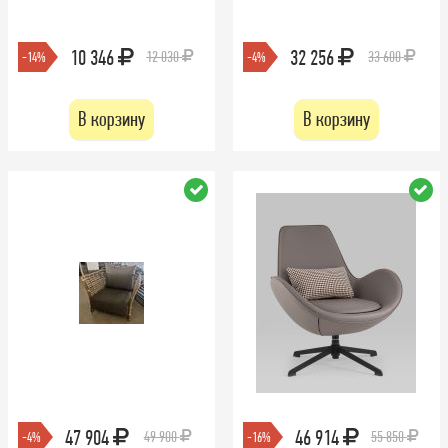
10 346
32 256
12 030
33 600
-14%
-4%
В корзину
В корзину
47 904
46 914
49 900
55 850
-4%
-16%