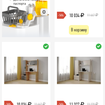
паспорта
10 034
11 667
-14%
В корзину
10 034
11 327
11 667
13 170
-14%
-14%