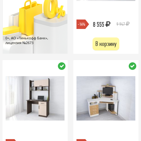
8 555
9 947
-14%
0+, АО «Тинькофф Банк»,
В корзину
лицензия №2673