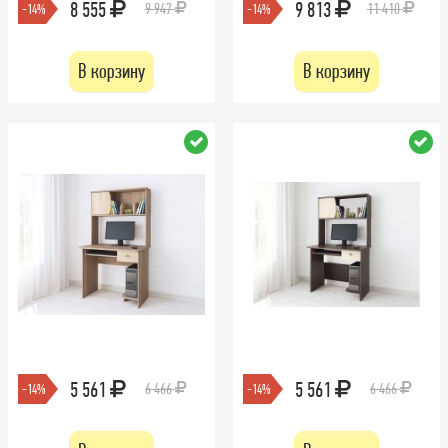
8 555
9 813
9 947
11 410
-14%
-14%
В корзину
В корзину
5 561
5 561
6 466
6 466
-14%
-14%