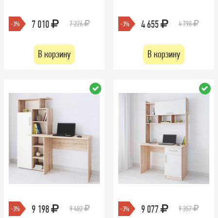
7 010
4 655
7 226
4 798
-3%
-3%
В корзину
В корзину
9 198
9 077
9 482
9 357
-3%
-3%