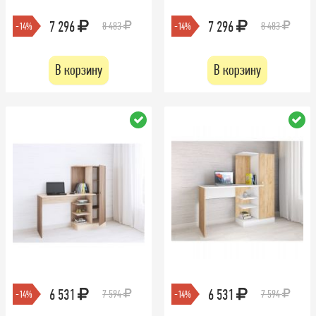
7 296
7 296
8 483
8 483
-14%
-14%
В корзину
В корзину
6 531
6 531
7 594
7 594
-14%
-14%