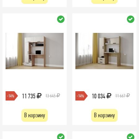
11 735
10 034
13 645
11 667
-14%
-14%
В корзину
В корзину