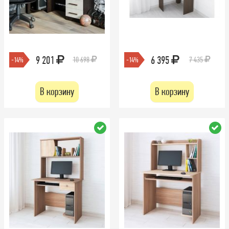
9 201
6 395
10 698
7 435
-14%
-14%
В корзину
В корзину