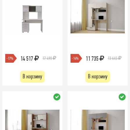
14 517
11 735
17 490
13 645
-17%
-14%
В корзину
В корзину