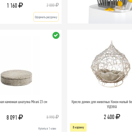
1 160
2 000
Оформить рассрочку
ная каменная шкатулка Mirani 23 см
Кресло домик для животных Кокон малый бе
УЦЕНКА
2 400
8 091
8 990
В корзину
Купить в 1 клик