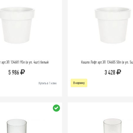
арт.ЭП 134681 95л (в уп. 4шт) белый
Кашпо Лофт арт.ЭП 134605 50л (в уп. 5
5 986
3 428
В корзину
Купить в 1 клик