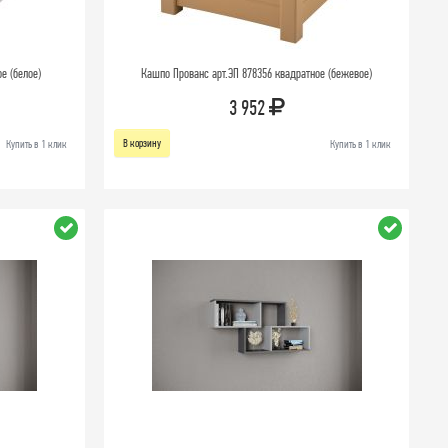
е (белое)
Кашпо Прованс арт.ЭП 878356 квадратное (бежевое)
3 952
В корзину
Купить в 1 клик
Купить в 1 клик