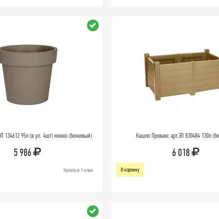
П 134612 95л (в уп. 4шт) мокко (бежевый)
Кашпо Прованс арт.ЭП 830484 130л (
5 986
6 018
В корзину
Купить в 1 клик