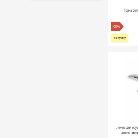
Полка бол
-30%
В корзину
Ложка для обув
алюминиевый