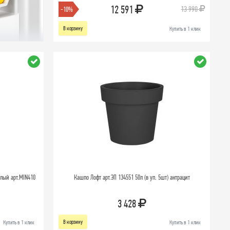
12 591
13 990
-10%
В корзину
Купить в 1 клик
лый арт.MIN410
Кашпо Лофт арт.ЭП 134551 50л (в уп. 5шт) антрацит
3 428
В корзину
Купить в 1 клик
Купить в 1 клик