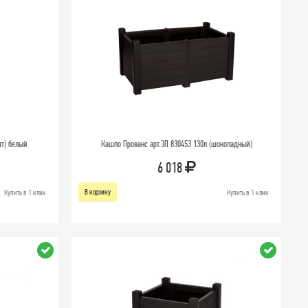
шт) белый
Кашпо Прованс арт.ЭП 830453 130л (шоколадный)
6 018
В корзину
Купить в 1 клик
Купить в 1 клик