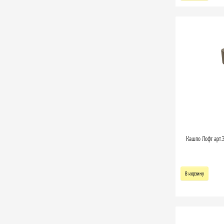
Кашпо Лофт арт.Э
В корзину