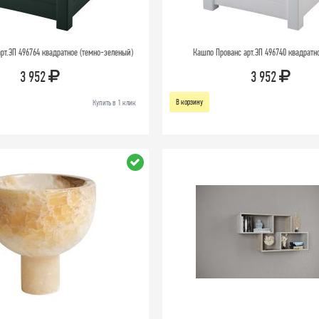
рт.ЭП 496764 квадратное (темно-зеленый)
Кашпо Прованс арт.ЭП 496740 квадратно
3 952
3 952
В корзину
Купить в 1 клик