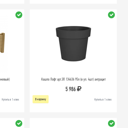
бежевый)
Кашпо Лофт арт.ЭП 134636 95л (в уп. 4шт) антрацит
5 986
В корзину
Купить в 1 клик
Купить в 1 клик