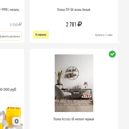
-9998 ) металл,
Полка ПЛ-06 ясень белый
2 781
2 740
В корзину
Купить в 1 клик
формить рассрочку
00 000 руб
Полка Across 60 металл черный