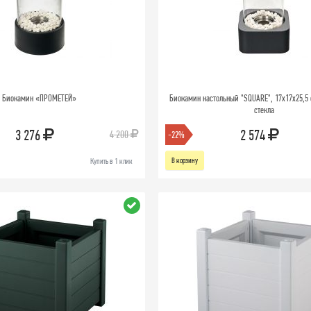
Биокамин «ПРОМЕТЕЙ»
Биокамин настольный "SQUARE", 17x17x25,5 
стекла
3 276
2 574
4 200
-22%
В корзину
Купить в 1 клик