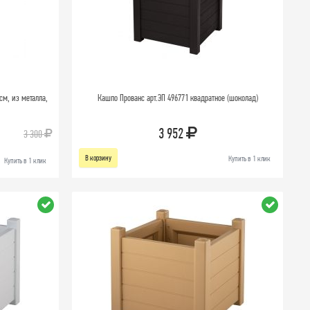
см, из металла,
Кашпо Прованс арт.ЭП 496771 квадратное (шоколад)
3 952
3 300
В корзину
Купить в 1 клик
Купить в 1 клик