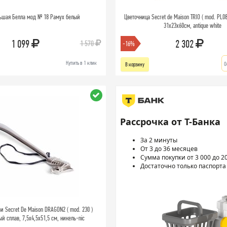
ьшая Белла мод № 18 Рамух белый
Цветочница Secret de Maison TRIO ( mod. PL08
31х23х60см, antique white
1 099
2 302
1 570
-16%
Купить в 1 клик
О
В корзину
Рассрочка от Т-Банка
За 2 минуты
От 3 до 36 месяцев
Сумма покупки от 3 000 до 2
Достаточно только паспорта
и Secret De Maison DRAGON2 ( mod. 230 )
 сплав, 7,5x4,5x51,5 см, никель-nic