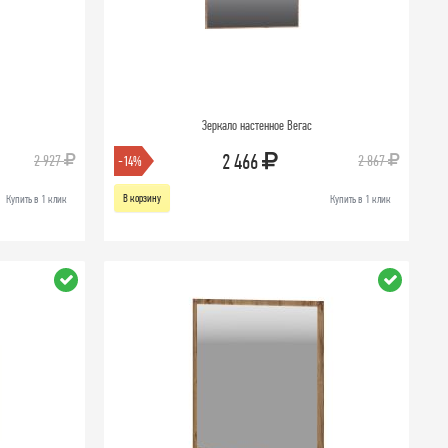
Зеркало настенное Вегас
2 466
2 927
2 867
-14%
В корзину
Купить в 1 клик
Купить в 1 клик