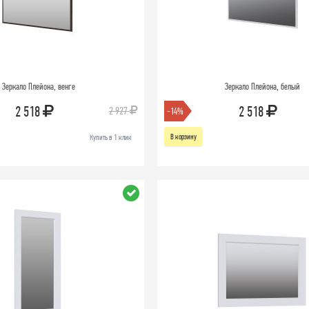
Зеркало Плейона, венге
Зеркало Плейона, белый
2 518
2 518
2 927
-14%
В корзину
Купить в 1 клик