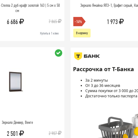
 Стелла 2 дуб крафт золотой 163 | 5 см x 50
Зеркало Ямайка ЯПЗ-1, Графит серый, К
см
6 686
1 973
7 865
-14%
В корзину
Купить в 1 клик
Рассрочка от Т-Банка
За 2 минуты
От 3 до 36 месяцев
Сумма покупки от 3 000 до 2
Достаточно только паспорта
Зеркало Денвер, Венге
2 501
2 907