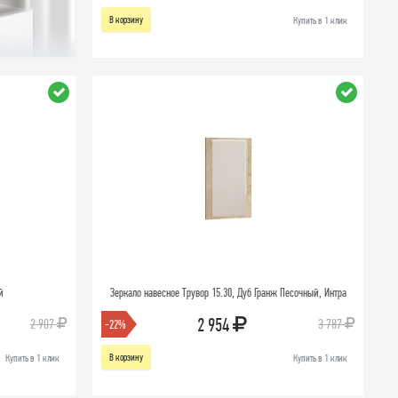
В корзину
Купить в 1 клик
й
Зеркало навесное Трувор 15.30, Дуб Гранж Песочный, Интра
2 954
2 907
3 787
-22%
В корзину
Купить в 1 клик
Купить в 1 клик