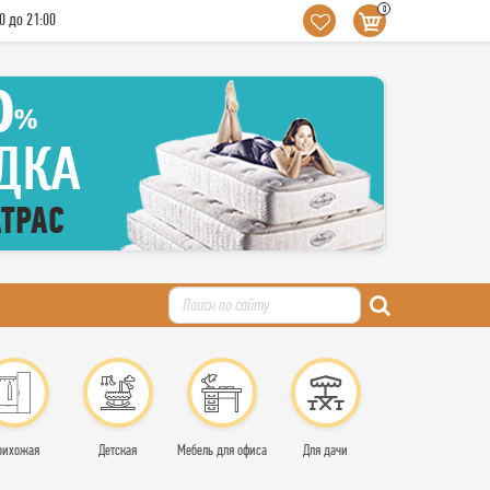
0
0 до 21:00
рихожая
Детская
Мебель для офиса
Для дачи