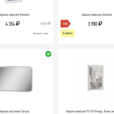
Зеркало навесное Апполия
Зеркало навесное Апполия
4 354
3 980
5 062
-14%
В корзину
Купить в 1 клик
Зеркало настенное Лагуна
Зеркало навесное РЗ-20 Ричард, Ясень а