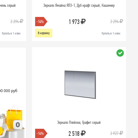
амень серый
Зеркало Ямайка ЯПЗ-1, Дуб крафт серый, Кашемир
1 973
2 294
2 294
-14%
В корзину
Купить в 1 клик
Купить в 1 клик
00 000 руб
Зеркало Плейона, Графит серый
2 518
2 927
-14%