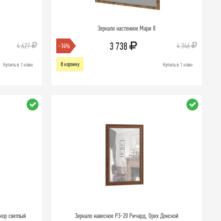
Зеркало настенное Мари 8
3 738
4 627
4 346
-14%
В корзину
Купить в 1 клик
Купить в 1 клик
нкор светлый
Зеркало навесное РЗ-20 Ричард, Орех Донской