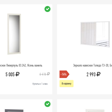
есное Ливерпуль 03.242, Ясень ваниль
Зеркало навесное Толедо ТЗ-20, 
5 005
2 993
6 416
-14%
В корзину
Купить в 1 клик