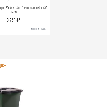
ра 120л (в уп. 8шт) (темно-зеленый) арт.ЭП
013280
3 754
Купить в 1 клик
даж