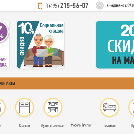
215-56-07
8 (495)
ежедневно с 09:0
КОНТАКТЫ
Мебель Tetchair
и
Спальня
Кухня и столовая
Гостиная
П