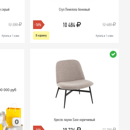
я серый
Стул Пенелопа бежевый
10 484
12 280
12 480
-16%
В корзину
Купить в 1 клик
Купить в 1 клик
00 000 руб
Кресло лаунж Ease коричневый
12 780