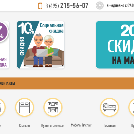
215-56-07
8 (495)
ежедневно с 09:0
КОНТАКТЫ
Мебель Tetchair
и
Спальня
Кухня и столовая
Гостиная
П