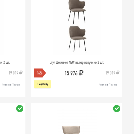
й 2 шт.
Стул Джиннет NEW велюр капучино 2 шт.
15 976
19 019
19 019
-16%
В корзину
Купить в 1 клик
Купить в 1 клик