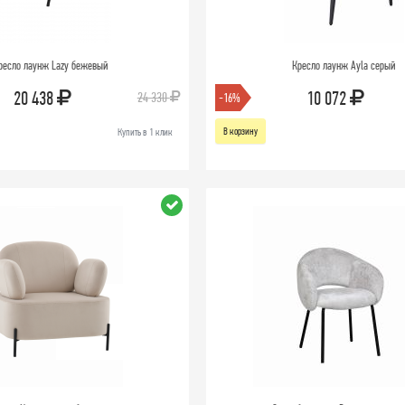
ресло лаунж Lazy бежевый
Кресло лаунж Ayla серый
20 438
10 072
24 330
-16%
В корзину
Купить в 1 клик