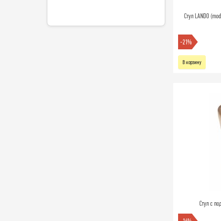
Стул LANDO (mod.
-21%
В корзину
Стул с по