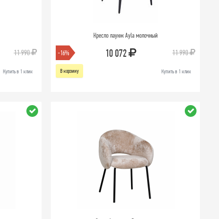
Кресло лаунж Ayla молочный
10 072
11 990
11 990
-16%
В корзину
Купить в 1 клик
Купить в 1 клик