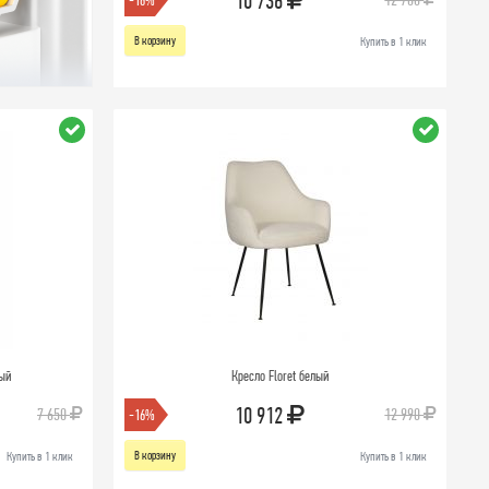
10 736
-16%
В корзину
Купить в 1 клик
рый
Кресло Floret белый
10 912
7 650
12 990
-16%
В корзину
Купить в 1 клик
Купить в 1 клик