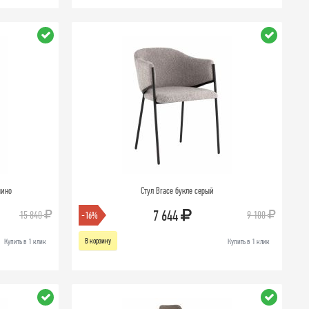
чино
Стул Brace букле серый
7 644
15 840
9 100
-16%
В корзину
Купить в 1 клик
Купить в 1 клик