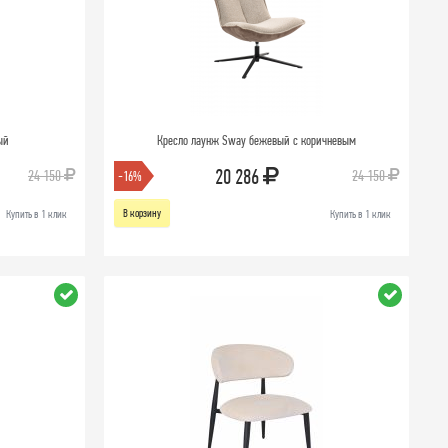
ый
Кресло лаунж Sway бежевый с коричневым
20 286
24 150
24 150
-16%
В корзину
Купить в 1 клик
Купить в 1 клик