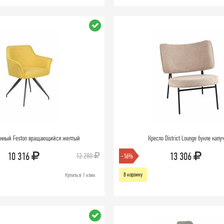
енный Feston вращающийся желтый
Кресло District Lounge букле капу
10 316
13 306
12 280
-16%
В корзину
Купить в 1 клик