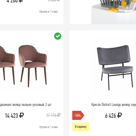
4 200
Купить в 1 клик
 диамант велюр пыльно-розовый 2 шт
Кресло District Lounge велюр се
14 423
6 426
17 170
-16%
В корзину
Купить в 1 клик