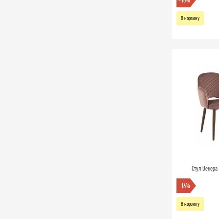
-16%
В корзину
Стул Венера
-16%
В корзину