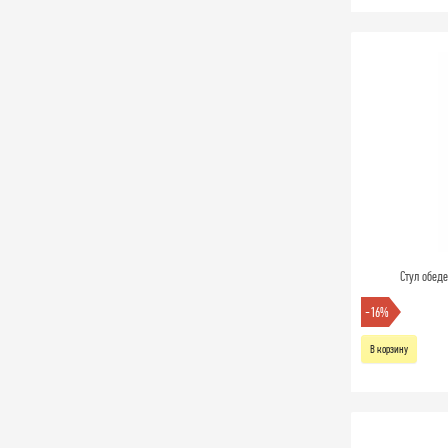
Стул обед
-16%
В корзину