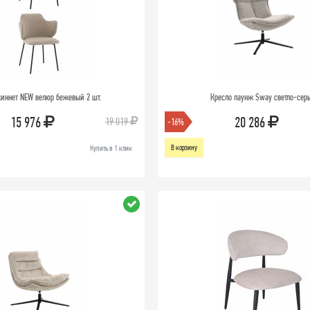
жиннет NEW велюр бежевый 2 шт.
Кресло лаунж Sway светло-сер
15 976
20 286
19 019
-16%
В корзину
Купить в 1 клик