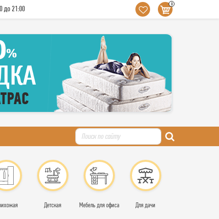
0
0 до 21:00
рихожая
Детская
Мебель для офиса
Для дачи