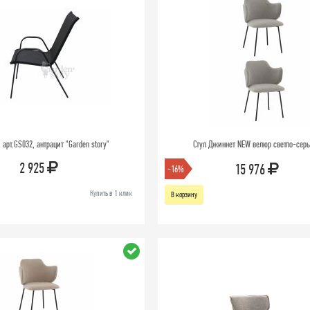
 арт.GS032, антрацит "Garden story"
Стул Джиннет NEW велюр светло-серы
2 925
15 976
-16%
Купить в 1 клик
В корзину