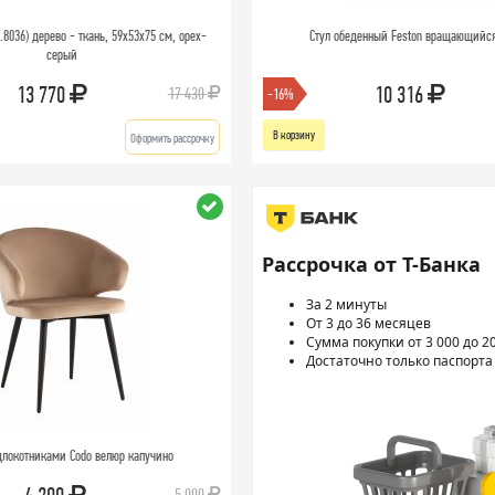
8036) дерево - ткань, 59х53х75 см, орех-
Стул обеденный Feston вращающийс
серый
13 770
10 316
17 430
-16%
В корзину
Оформить рассрочку
Рассрочка от Т-Банка
За 2 минуты
От 3 до 36 месяцев
Сумма покупки от 3 000 до 2
Достаточно только паспорта
длокотниками Codo велюр капучино
5 000