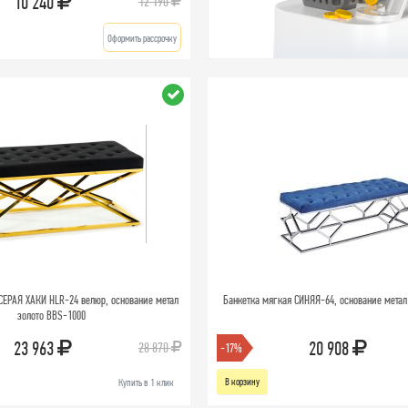
10 240
12 190
Оформить рассрочку
СЕРАЯ ХАКИ HLR-24 велюр, основание метал
Банкетка мягкая СИНЯЯ-64, основание метал
золото BBS-1000
23 963
20 908
28 870
-17%
В корзину
Купить в 1 клик