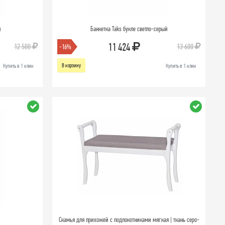
й
Банкетка Taks букле светло-серый
11 424
12 500
13 600
-16%
В корзину
Купить в 1 клик
Купить в 1 клик
Скамья для прихожей с подлокотниками мягкая | ткань серо-