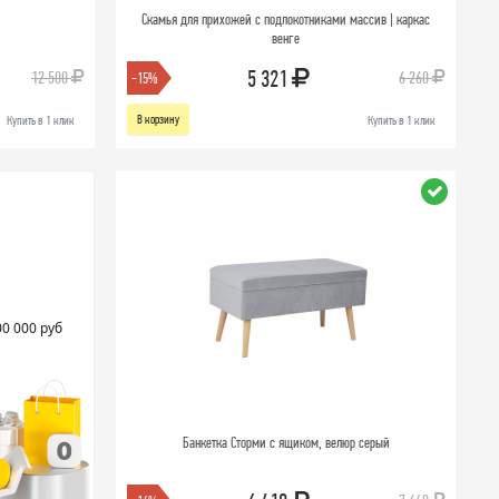
Скамья для прихожей с подлокотниками массив | каркас
венге
5 321
12 500
6 260
-15%
В корзину
Купить в 1 клик
Купить в 1 клик
00 000 руб
Банкетка Сторми с ящиком, велюр серый