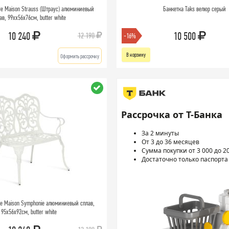
De Maison Strauss (Штраус) алюминиевый
Банкетка Taks велюр серый
ав, 99хх56х76см, butter white
10 240
10 500
12 190
-16%
В корзину
Оформить рассрочку
Рассрочка от Т-Банка
За 2 минуты
От 3 до 36 месяцев
Сумма покупки от 3 000 до 2
Достаточно только паспорта
De Maison Symphonie алюминиевый сплав,
95х56х92см, butter white