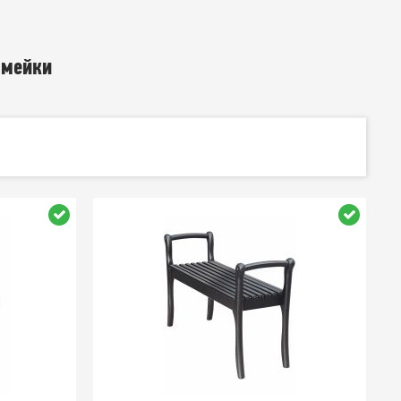
амейки