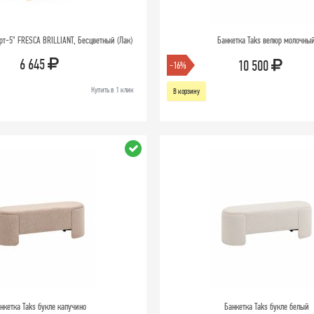
рт-5" FRESCA BRILLIANT, Бесцветный (Лак)
Банкетка Taks велюр молочны
6 645
10 500
-16%
Купить в 1 клик
В корзину
нкетка Taks букле капучино
Банкетка Taks букле белый