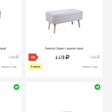
серый
Банкетка Сторми с ящиком серый
6 418
7 640
7 640
-16%
В корзину
Купить в 1 клик
Купить в 1 клик