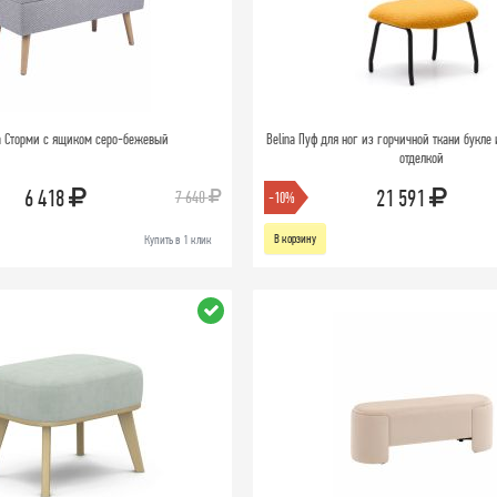
а Сторми с ящиком серо-бежевый
Belina Пуф для ног из горчичной ткани букле 
отделкой
6 418
21 591
7 640
-10%
В корзину
Купить в 1 клик