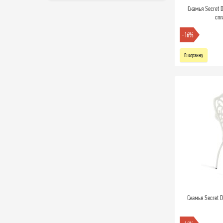
Скамья Secret 
спл
-16%
В корзину
Скамья Secret 