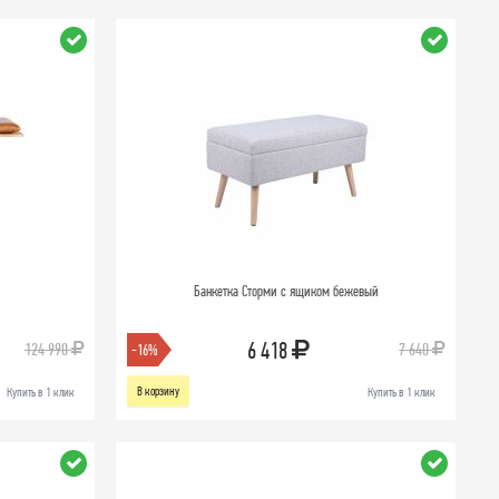
Банкетка Сторми с ящиком бежевый
6 418
124 990
7 640
-16%
В корзину
Купить в 1 клик
Купить в 1 клик