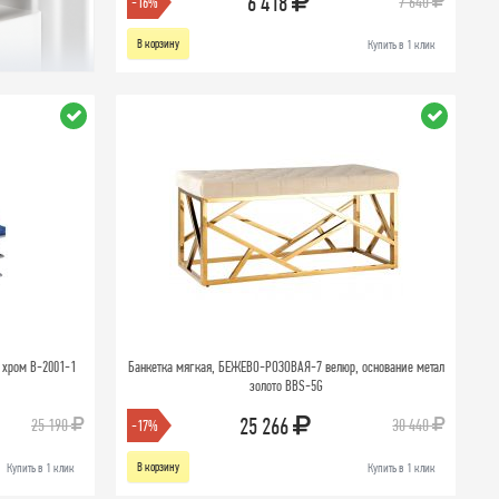
6 418
7 640
-16%
В корзину
Купить в 1 клик
 хром B-2001-1
Банкетка мягкая, БЕЖЕВО-РОЗОВАЯ-7 велюр, основание метал
золото BBS-5G
25 266
25 190
30 440
-17%
В корзину
Купить в 1 клик
Купить в 1 клик