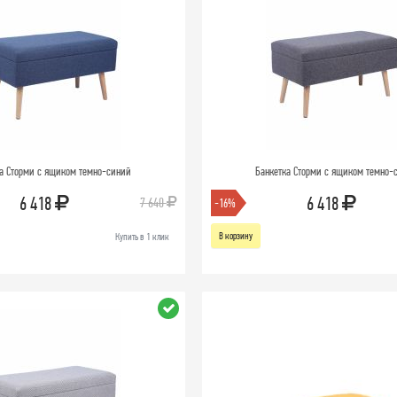
а Сторми с ящиком темно-синий
Банкетка Сторми с ящиком темно-
6 418
6 418
7 640
-16%
В корзину
Купить в 1 клик