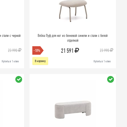
и стали с черной
Belina Пуф для ног из бежевой синели и стали с белой
отделкой
21 591
23 990
23 990
-10%
В корзину
Купить в 1 клик
Купить в 1 клик