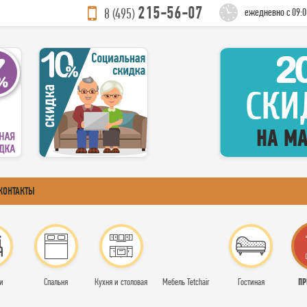
215-56-07
8 (495)
ежедневно с 09:0
КОНТАКТЫ
ПР
и
Спальня
Кухня и столовая
Мебель Tetchair
Гостиная