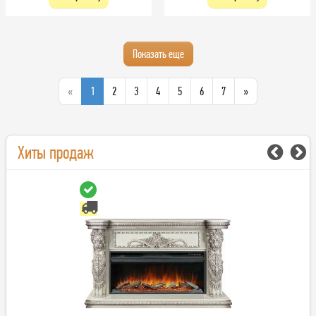
Показать еще
«
1
2
3
4
5
6
7
»
Хиты продаж