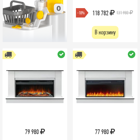
118 782
131 980
-10%
В корзину
79 980
77 980