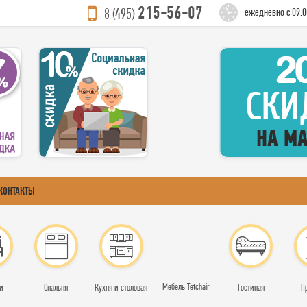
215-56-07
8 (495)
ежедневно с 09:0
КОНТАКТЫ
Мебель Tetchair
и
Спальня
Кухня и столовая
Гостиная
П