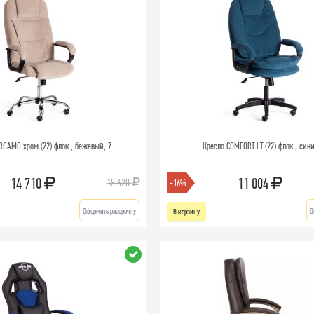
RGAMO хром (22) флок , бежевый, 7
Кресло COMFORT LT (22) флок , син
14 710
11 004
18 620
-16%
Оформить рассрочку
О
В корзину