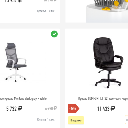
13 932
Купить в 1 клик
ое кресло Montana dark gray - white
Кресло COMFORT LT (22) кож-зам, чер
5 732
11 433
6 990
-16%
Купить в 1 клик
О
В корзину