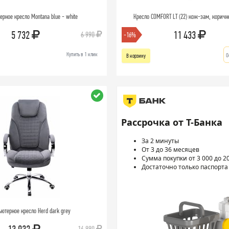
рное кресло Montana blue - white
Кресло COMFORT LT (22) кож-зам, коричн
5 732
11 433
6 990
-16%
Купить в 1 клик
О
В корзину
Рассрочка от Т-Банка
За 2 минуты
От 3 до 36 месяцев
Сумма покупки от 3 000 до 2
Достаточно только паспорта
ютерное кресло Herd dark grey
16 990