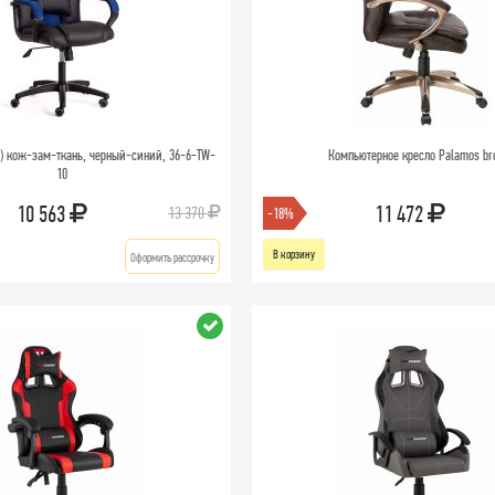
2) кож-зам-ткань, черный-синий, 36-6-TW-
Компьютерное кресло Palamos b
10
10 563
11 472
13 370
-18%
В корзину
Оформить рассрочку