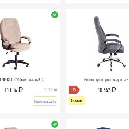
OMFORT LT (22) флок , бежевый, 7
Компьютерное кресло Aragon dark
11 004
10 652
13 100
-18%
В корзину
Оформить рассрочку