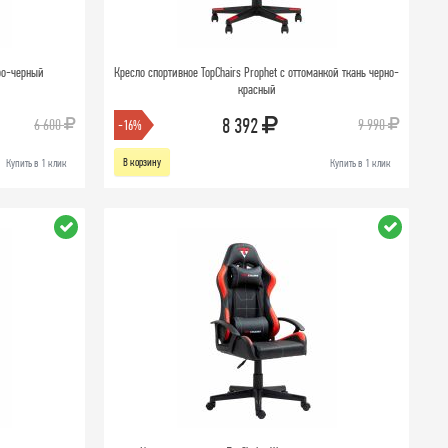
еро-черный
Кресло спортивное TopChairs Prophet с оттоманкой ткань черно-
красный
8 392
6 600
9 990
-16%
В корзину
Купить в 1 клик
Купить в 1 клик