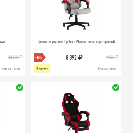
rown
Кресло спортивное TopChairs Phantom ткань серо-красный
8 392
13 990
9 990
-16%
В корзину
Купить в 1 клик
Купить в 1 клик