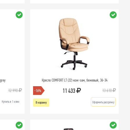
 grey
Кресло COMFORT LT (22) кож-зам, бежевый, 36-34
11 433
12 990
13 610
-16%
Купить в 1 клик
Оформить рассрочку
В корзину