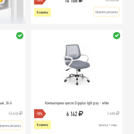
10 106
-16%
Оформить рассрочку
В корзину
ный, 36-6
Компьютерное кресло Ergoplus light gray - white
6 142
13 610
7 490
-18%
В корзину
Купить в 1 клик
формить рассрочку