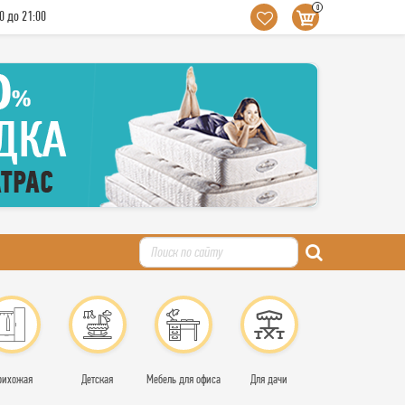
0
0 до 21:00
рихожая
Детская
Мебель для офиса
Для дачи