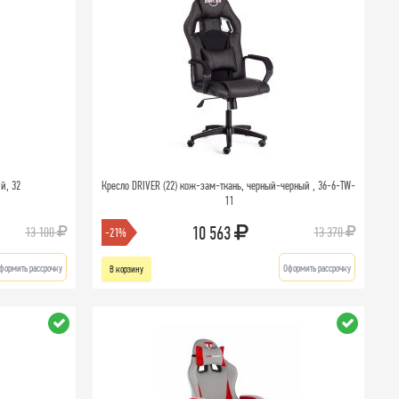
ий, 32
Кресло DRIVER (22) кож-зам-ткань, черный-черный , 36-6-TW-
11
10 563
13 100
13 370
-21%
формить рассрочку
Оформить рассрочку
В корзину