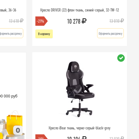
евый, 36-36
Кресло DRIVER (22) флок-ткань, синий-серый, 32-TW-12
10 278
13 610
13 010
-21%
формить рассрочку
Оформить рассрочку
В корзину
00 000 руб
Кресло iBear ткань, черно-серый-black-grey
12 030