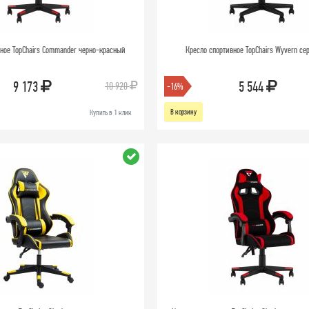
ное TopChairs Commander черно-красный
Кресло спортивное TopChairs Wyvern с
9 173
5 544
10 920
-16%
В корзину
Купить в 1 клик