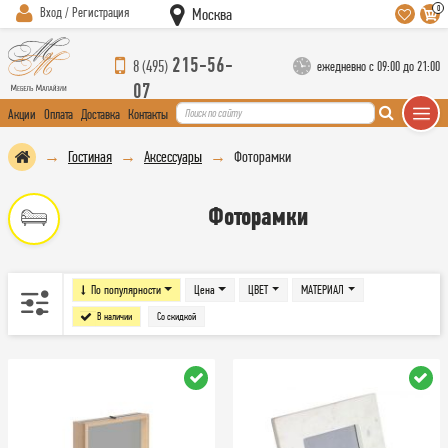
0
Вход / Регистрация
Москва
215-56-
8 (495)
ежедневно с 09:00 до 21:00
07
Акции
Оплата
Доставка
Контакты
Гостиная
Аксессуары
Фоторамки
Фоторамки
По популярности
Цена
ЦВЕТ
МАТЕРИАЛ
В наличии
Со скидкой