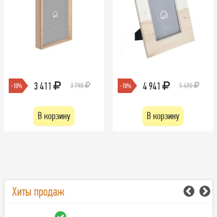
3 411
4 941
3 790
5 490
-10%
-10%
В корзину
В корзину
Хиты продаж