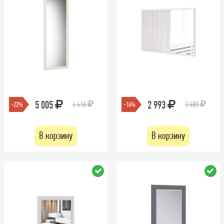
5 005
2 993
6 416
3 480
-22%
-14%
В корзину
В корзину