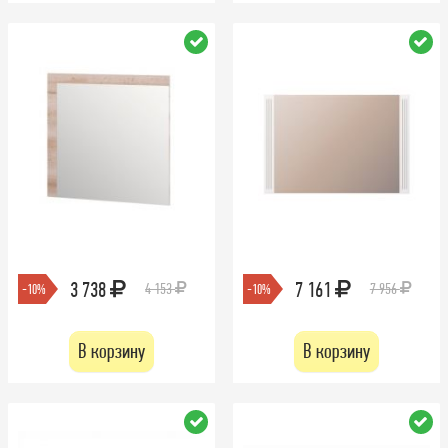
3 738
7 161
4 153
7 956
-10%
-10%
В корзину
В корзину