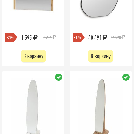
1 595
40 491
2 214
44 990
-28%
-10%
В корзину
В корзину