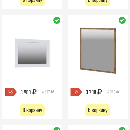
3 980
3 738
4 627
4 346
-14%
-14%
В корзину
В корзину