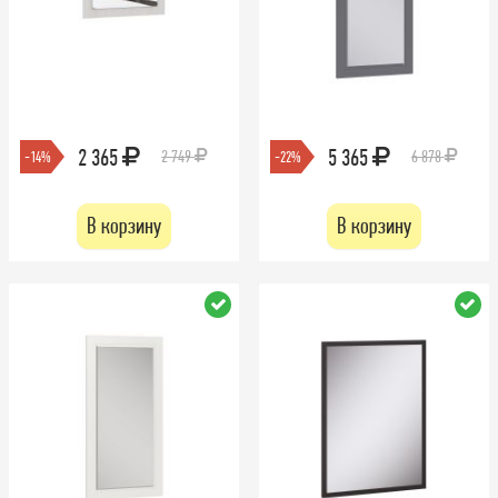
2 365
5 365
2 749
6 878
-14%
-22%
В корзину
В корзину