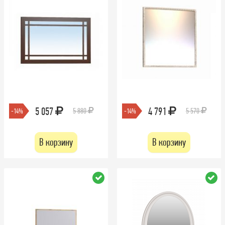
5 057
4 791
5 880
5 570
-14%
-14%
В корзину
В корзину