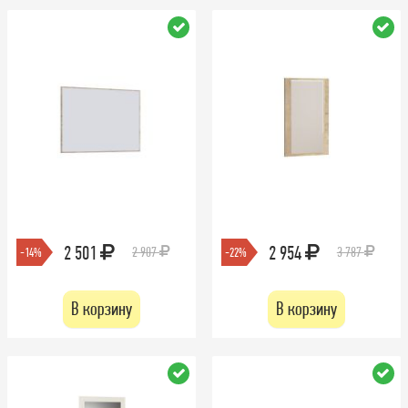
2 501
2 954
2 907
3 787
-14%
-22%
В корзину
В корзину