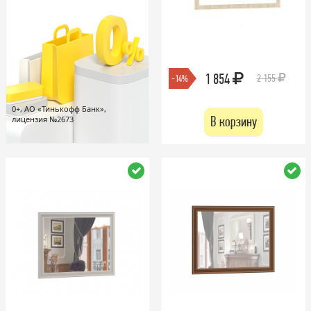
1 854
2 155
-14%
0+, АО «Тинькофф Банк»,
В корзину
лицензия №2673