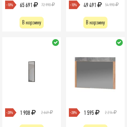
65 691
49 491
72 990
54 990
-10%
-10%
В корзину
В корзину
1 908
1 595
2 649
2 214
-28%
-28%