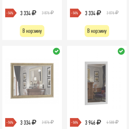
3 334
3 334
3 876
3 876
-14%
-14%
В корзину
В корзину
3 334
3 946
3 876
4 588
-14%
-14%