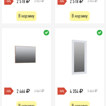
2 518
2 518
2 927
2 927
-14%
-14%
В корзину
В корзину
2 466
4 354
2 867
5 062
-14%
-14%
В корзину
В корзину