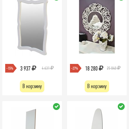
3 937
18 280
4 631
25 040
-15%
-27%
В корзину
В корзину