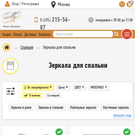
0
Вход / Регистрация
Москва
215-56-
8 (495)
ежедневно с 09:00 до 21:00
07
Акции
Оплата
Доставка
Контакты
Спальня
Зеркала для спальни
Зеркала для спальни
По популярности
Цена
ЦВЕТ
МАТЕРИАЛ
В наличии
Со скидкой
Зеркала в раме
Зеркала в спальню
Напольные зеркала
Настенные зеркала
показать еще