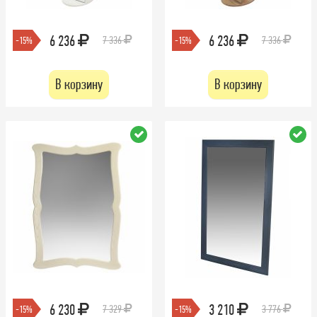
6 236
6 236
7 336
7 336
-15%
-15%
В корзину
В корзину
6 230
3 210
7 329
3 776
-15%
-15%