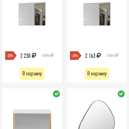
2 230
2 163
3 096
3 003
-28%
-28%
В корзину
В корзину