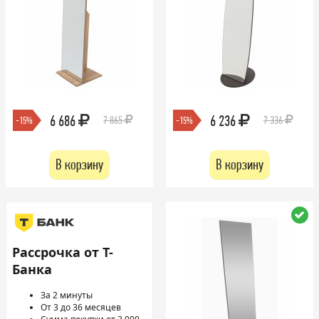
6 686
6 236
7 865
7 336
-15%
-15%
В корзину
В корзину
Рассрочка от Т-
Банка
За 2 минуты
От 3 до 36 месяцев