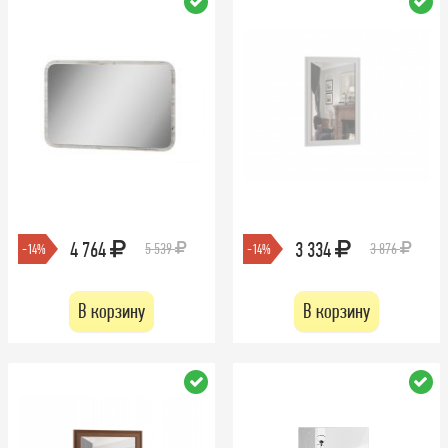
4 764
3 334
5 539
3 876
-14%
-14%
В корзину
В корзину