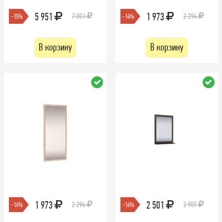
5 951
1 973
7 001
2 294
-15%
-14%
В корзину
В корзину
1 973
2 501
2 294
2 907
-14%
-14%