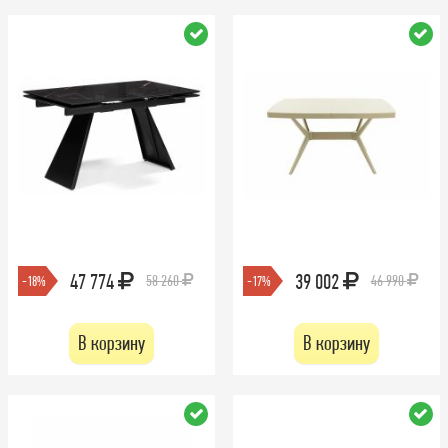
47 774
39 002
58 260
46 990
-18%
-17%
В корзину
В корзину