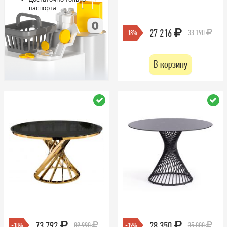
паспорта
27 216
33 190
-18%
В корзину
73 792
28 350
89 990
35 000
-18%
-19%