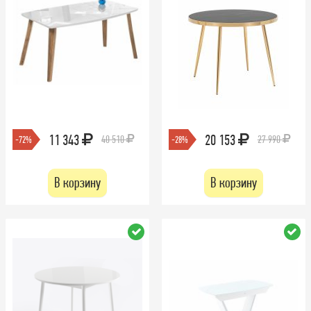
11 343
20 153
40 510
27 990
-72%
-28%
В корзину
В корзину