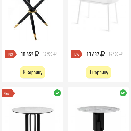
10 652
13 687
12 990
16 490
-18%
-17%
В корзину
В корзину