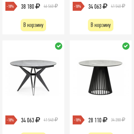
38 180
34 063
46 560
41 540
-18%
-18%
В корзину
В корзину
34 063
28 110
41 540
34 280
-18%
-18%