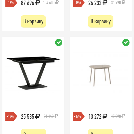
87 696
26 232
104 400
31 990
-16%
-18%
В корзину
В корзину
25 535
13 272
31 140
15 990
-18%
-17%