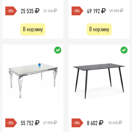
25 535
49 192
31 140
59 990
-18%
-18%
В корзину
В корзину
55 752
8 602
67 990
10 490
-18%
-18%