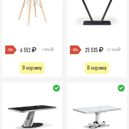
6 552
25 535
7 990
31 140
-18%
-18%
В корзину
В корзину