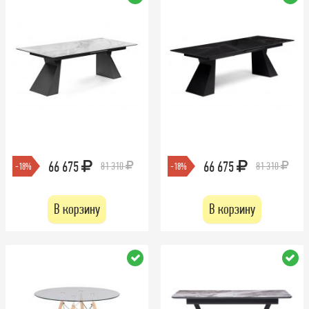
66 675
66 675
81 310
81 310
-18%
-18%
В корзину
В корзину