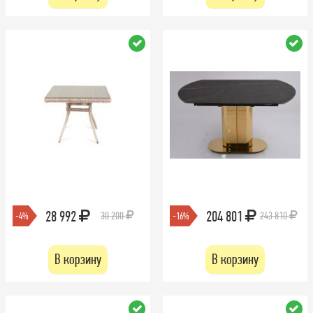
28 992
204 801
30 200
243 810
-4%
-16%
В корзину
В корзину