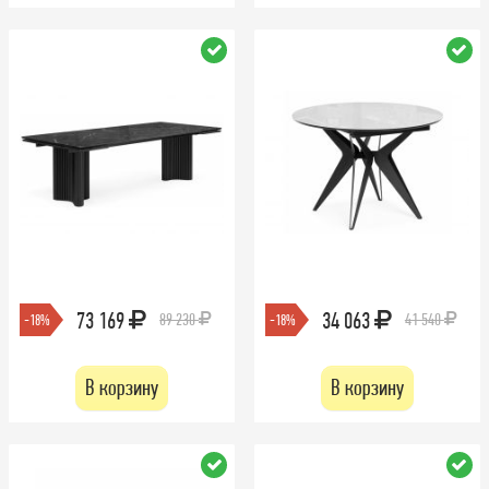
73 169
34 063
89 230
41 540
-18%
-18%
В корзину
В корзину