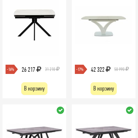
26 217
42 322
31 210
50 990
-16%
-17%
В корзину
В корзину