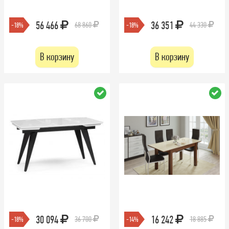
56 466
36 351
68 860
44 330
-18%
-18%
В корзину
В корзину
30 094
16 242
36 700
18 885
-18%
-14%