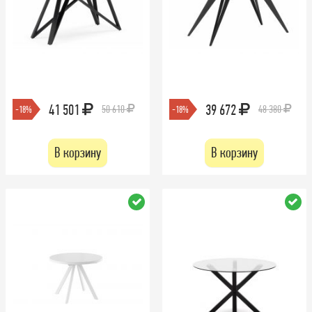
41 501
39 672
50 610
48 380
-18%
-18%
В корзину
В корзину