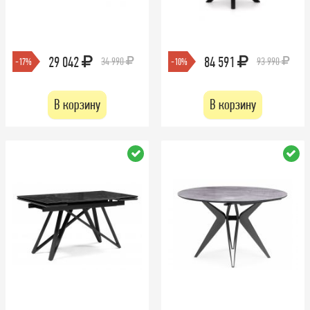
29 042
84 591
34 990
93 990
-17%
-10%
В корзину
В корзину