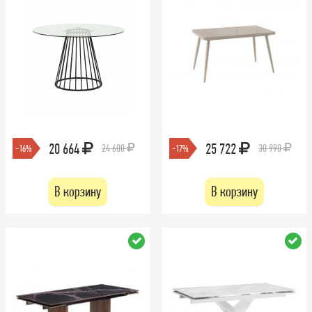
20 664
25 722
24 600
30 990
-16%
-17%
В корзину
В корзину