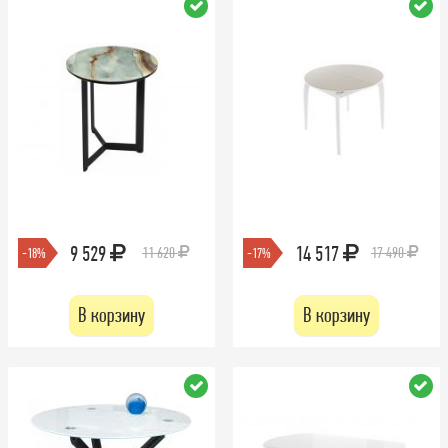
9 529
14 517
11 620
17 490
-18%
-17%
В корзину
В корзину