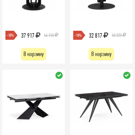
37 917
32 817
46 240
40 020
-18%
-18%
В корзину
В корзину