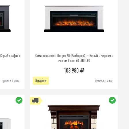
 Серый графит с
Каминокомплект Bergen 60 (Разборный) - Белый с черным с
очагом Vision 60 LOG LED
103 980
В корзину
Купить в 1 клик
Купить в 1 клик