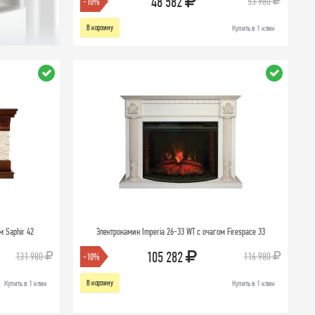
48 582
53 980
-10%
В корзину
Купить в 1 клик
м Saphir 42
Электрокамин Imperia 26-33 WT с очагом Firespace 33
105 282
131 980
116 980
-10%
В корзину
Купить в 1 клик
Купить в 1 клик