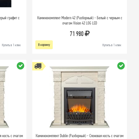
ерый графит с
Каминокомплект Modern 42 (Разборный) - Белый с черным с
очагом Vision 42 LOG LED
71 980
В корзину
Купить в 1 клик
Купить в 1 клик
я кость с очагом
Каминокомплект Dublin (Разборный) - Слоновая кость с очагом