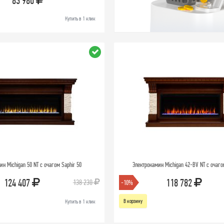
83 980
Купить в 1 клик
ин Michigan 50 NT с очагом Saphir 50
Электрокамин Michigan 42-BV NT с очаго
124 407
118 782
138 230
-10%
В корзину
Купить в 1 клик