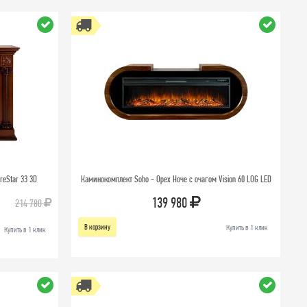
reStar 33 3D
Каминокомплект Soho - Орех Ноче с очагом Vision 60 LOG LED
139 980
214 780
В корзину
Купить в 1 клик
Купить в 1 клик