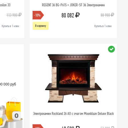
silon 33
REGENT 36 BG-P615 + JOKER-SF 36 Электрокамин
80 082
113 980
88 980
-10%
В корзину
Купить в 1 клик
Купить в 1 клик
00 000 руб
Электрокамин Rockland 26 AO с очагом Moonblaze Deluxe Black