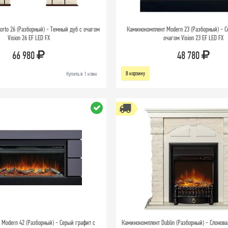
rto 26 (Разборный) - Темный дуб с очагом
Каминокомплект Modern 23 (Разборный) - С
Vision 26 EF LED FX
очагом Vision 23 EF LED FX
66 980
48 780
В корзину
Купить в 1 клик
Modern 42 (Разборный) - Серый графит с
Каминокомплект Dublin (Разборный) - Слонова