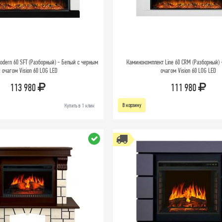
dern 60 SFT (Разборный) - Белый с черным
Каминокомплект Line 60 CRM (Разборный) -
с очагом Vision 60 LOG LED
очагом Vision 60 LOG LED
113 980
111 980
В корзину
Купить в 1 клик