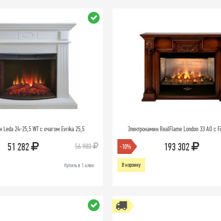
 Leda 24-25,5 WT с очагом Evrika 25,5
Электрокамин RealFlame London 33 AO с Fi
51 282
193 302
56 980
-10%
В корзину
Купить в 1 клик