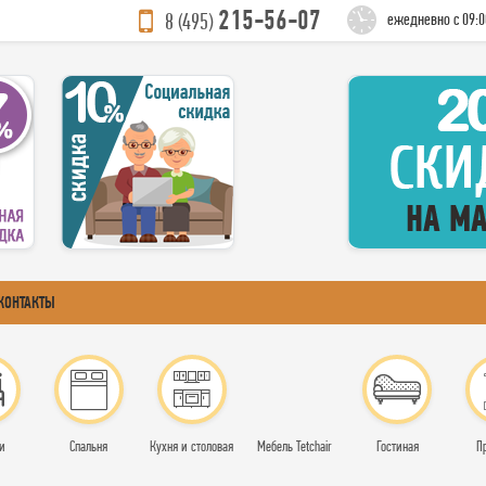
215-56-07
8 (495)
ежедневно с 09:0
КОНТАКТЫ
и
Спальня
Кухня и столовая
Мебель Tetchair
Гостиная
П