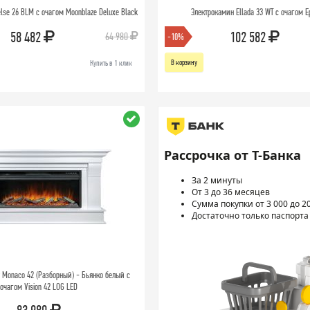
lse 26 BLM с очагом Moonblaze Deluxe Black
Электрокамин Ellada 33 WT с очагом Ep
58 482
102 582
64 980
-10%
В корзину
Купить в 1 клик
Рассрочка от Т-Банка
За 2 минуты
От 3 до 36 месяцев
Сумма покупки от 3 000 до 2
Достаточно только паспорта
Monaco 42 (Разборный) - Бьянко белый с
очагом Vision 42 LOG LED