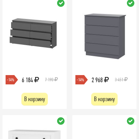
6 184
2 968
7 190
3 451
-14%
-14%
В корзину
В корзину