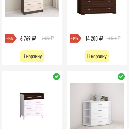
6 769
14 200
7 870
16 511
-14%
-14%
В корзину
В корзину