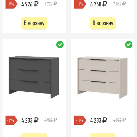
4 926
6 768
5 727
7 869
-14%
-14%
В корзину
В корзину
4 233
4 233
4 922
4 922
-14%
-14%