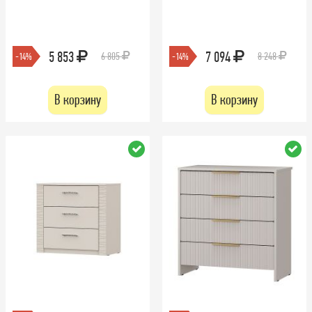
5 853
7 094
6 805
8 248
-14%
-14%
В корзину
В корзину