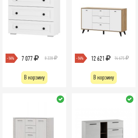
7 077
12 621
8 228
14 675
-14%
-14%
В корзину
В корзину