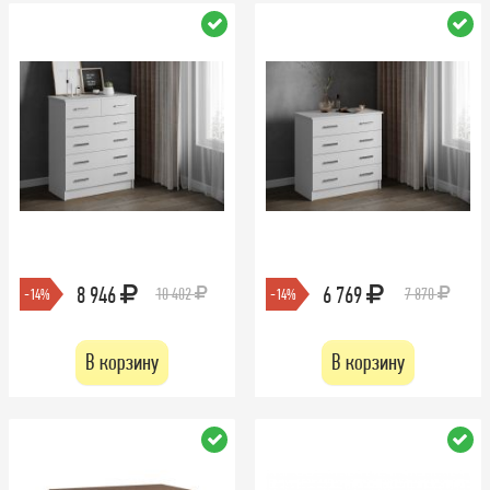
8 946
6 769
10 402
7 870
-14%
-14%
В корзину
В корзину