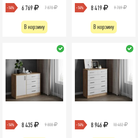
6 769
8 419
7 870
9 789
-14%
-14%
В корзину
В корзину
8 435
8 946
9 808
10 402
-14%
-14%