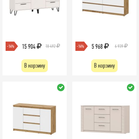
15 904
5 968
18 492
6 939
-14%
-14%
В корзину
В корзину