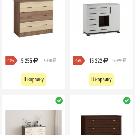
5 255
15 222
6 110
17 699
-14%
-14%
В корзину
В корзину