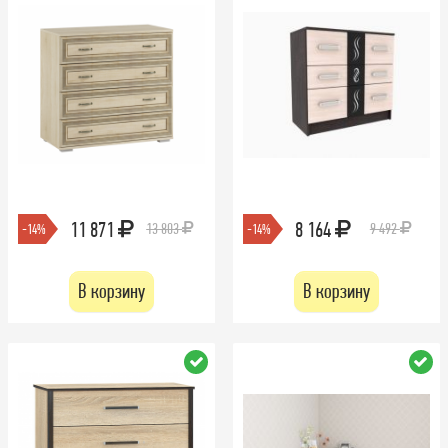
11 871
8 164
13 803
9 492
-14%
-14%
В корзину
В корзину