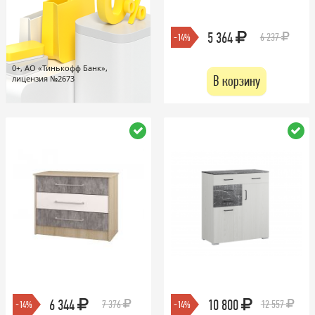
5 364
6 237
-14%
0+, АО «Тинькофф Банк»,
В корзину
лицензия №2673
6 344
10 800
7 376
12 557
-14%
-14%