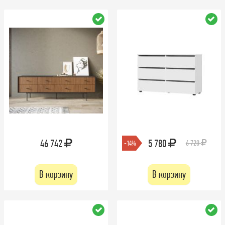
46 742
5 780
6 720
-14%
В корзину
В корзину