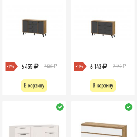
6 455
6 143
7 505
7 143
-14%
-14%
В корзину
В корзину