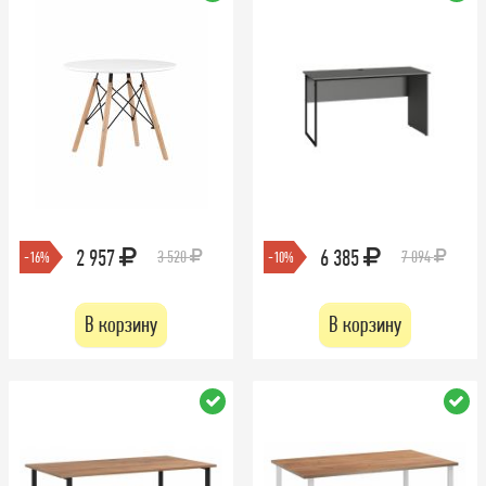
2 957
6 385
3 520
7 094
-16%
-10%
В корзину
В корзину