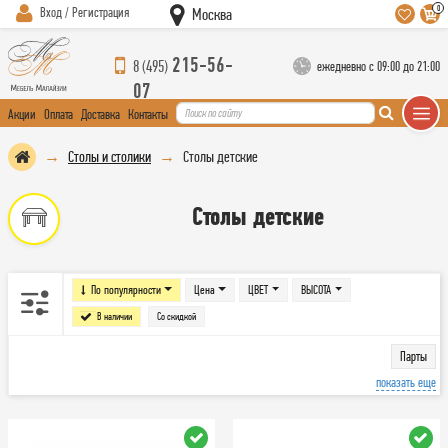
0
Вход / Регистрация
Москва
215-56-
8 (495)
ежедневно с 09:00 до 21:00
07
Акции
Оплата
Доставка
Контакты
Столы и столики
Столы детские
Столы детские
По популярности
Цена
ЦВЕТ
ВЫСОТА
В наличии
Со скидкой
Парты
показать еще