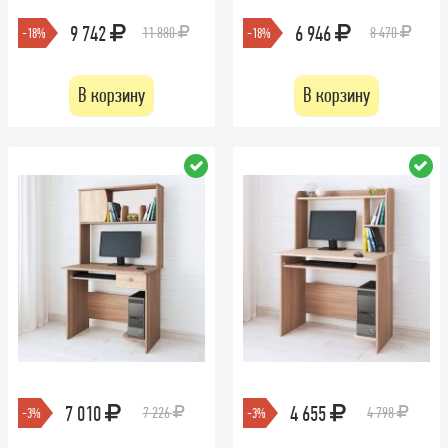
9 742
6 946
11 880
8 470
-18%
-18%
В корзину
В корзину
7 010
4 655
7 226
4 798
-3%
-3%