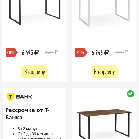
6 495
6 946
7 920
8 470
-18%
-18%
В корзину
В корзину
Рассрочка от Т-
Банка
За 2 минуты
От 3 до 36 месяцев