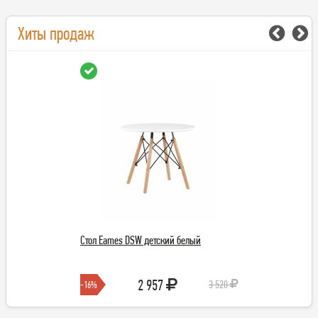
Хиты продаж
Стол Eames DSW детский белый
СТОЛ КОМПЬЮТЕРН
900x1580x600) венг
2 957
5 8
3 520
-16%
-3%