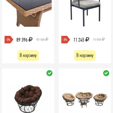
89 396
11 245
92 160
11 592
-3%
-3%
В корзину
В корзину