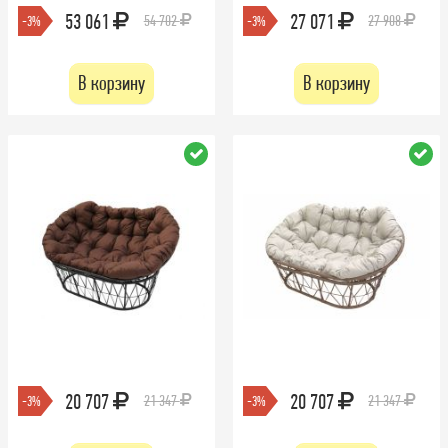
53 061
27 071
54 702
27 908
-3%
-3%
В корзину
В корзину
20 707
20 707
21 347
21 347
-3%
-3%