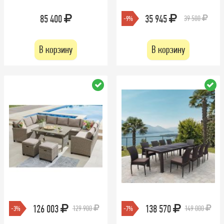
85 400
35 945
39 500
-9%
В корзину
В корзину
126 003
138 570
129 900
149 000
-3%
-7%