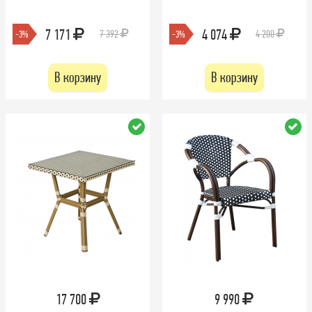
7 171
4 074
7 392
4 200
-3%
-3%
В корзину
В корзину
17 700
9 990