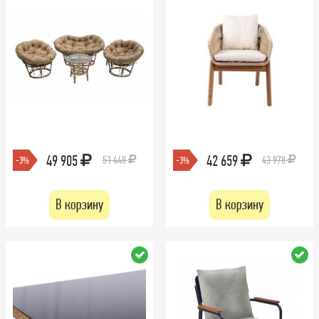
49 905
42 659
51 448
43 978
-3%
-3%
В корзину
В корзину