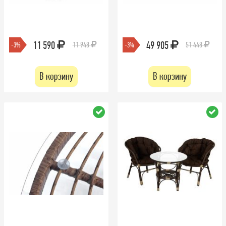
11 590
49 905
11 948
51 448
-3%
-3%
В корзину
В корзину