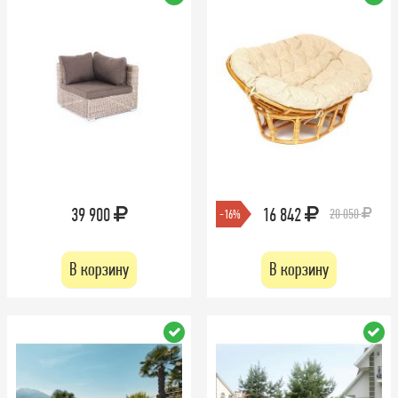
39 900
16 842
20 050
-16%
В корзину
В корзину