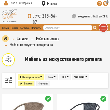
0
Вход / Регистрация
Москва
215-56-
8 (495)
ежедневно с 09:00 до 21:00
07
Акции
Оплата
Доставка
Контакты
Для дачи
Мебель из ротанга
Мебель из искусственного ротанга
Мебель из искусственного ротанга
По популярности
Цена
ЦВЕТ
МАТЕРИАЛ
В наличии
Со скидкой