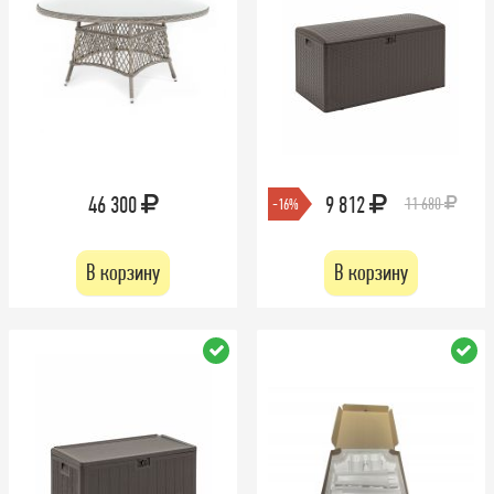
46 300
9 812
11 680
-16%
В корзину
В корзину