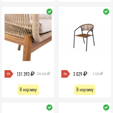
131 393
3 029
135 456
3 122
-3%
-3%
В корзину
В корзину