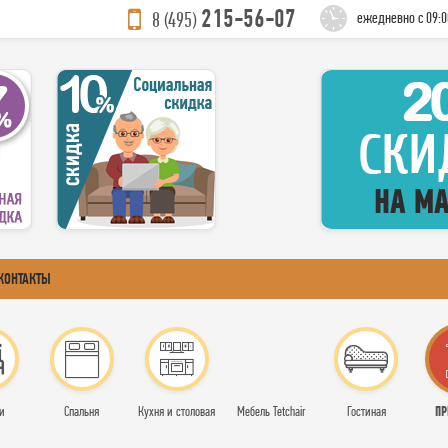
215-56-07
8 (495)
ежедневно с 09:0
КОНТАКТЫ
ПР
и
Спальня
Кухня и столовая
Мебель Tetchair
Гостиная