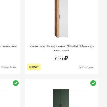
мо темный-шимо
Гостиная Оскар-18 шкаф платяной (2100х600х470) белый-дуб
крафт золотой
9 529
В корзину
Купить в 1 клик
Купить в 1 клик