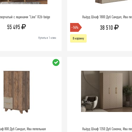
ворчатый с ящиками "Line" R26-beige
Ньёрд Шкаф 1800 Дуб Самдал, Ива пе
55 495
38 510
-14%
Купить в 1 клик
В корзину
аф 800 Дуб Самдал, Ива пепельная
Ньёрд Шкаф 1350 Дуб Сонома, Ива пе