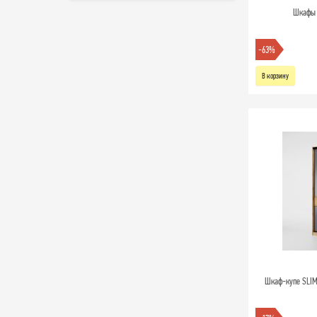
Шкафы 
-63%
В корзину
Шкаф-купе SLIM,