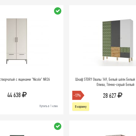
творчатый с ящиками "Nicole" NR26
Шкаф STORY Овалы 149, Белый шёлк Белый 
Олива, Тёмно-серый Белый
44 638
28 627
-17%
Купить в 1 клик
В корзину