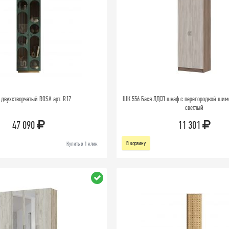
двухстворчатый ROSA арт. R17
ШК 556 Бася ЛДСП шкаф с перегородкой ши
светлый
47 090
11 301
В корзину
Купить в 1 клик