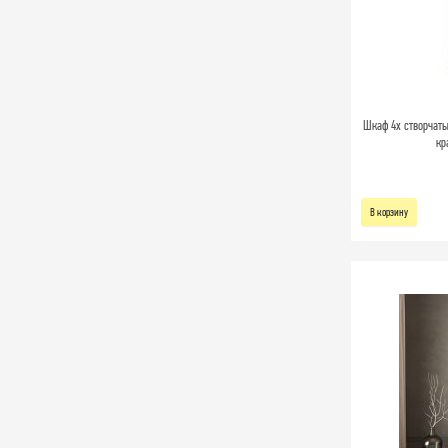
Шкаф 4х створчат
кр
В корзину