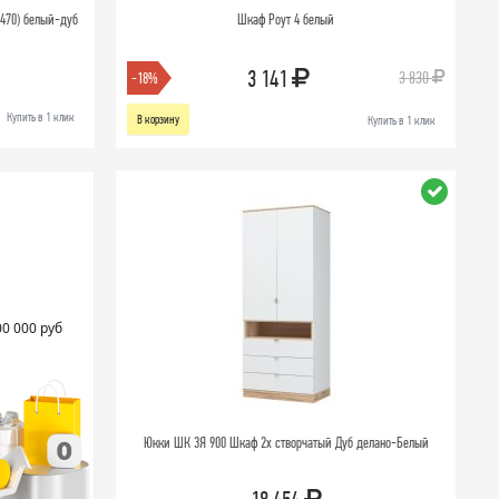
х470) белый-дуб
Шкаф Роут 4 белый
3 141
3 830
-18%
Купить в 1 клик
В корзину
Купить в 1 клик
00 000 руб
Юкки ШК 3Я 900 Шкаф 2х створчатый Дуб делано-Белый