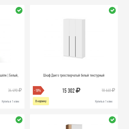
шёлк | Белый,
Шкаф Даиго трехстворчатый белый текстурный
15 302
34 490
18 660
-18%
В корзину
Купить в 1 клик
Купить в 1 клик