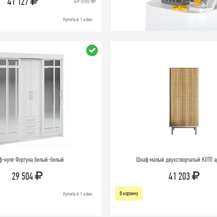
41 127
49 550
Купить в 1 клик
ф-купе Фортуна белый-белый
Шкаф малый двухстворчатый KOTO а
29 504
41 203
В корзину
Купить в 1 клик