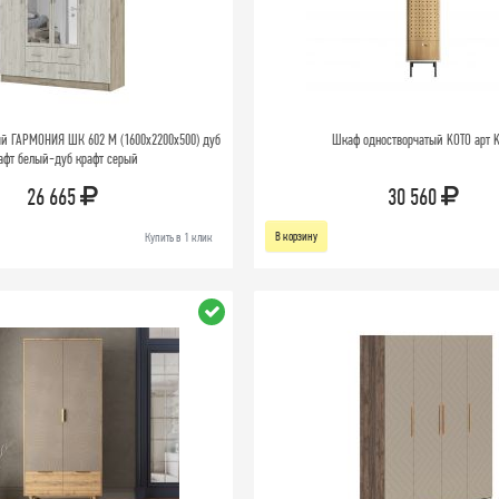
ый ГАРМОНИЯ ШК 602 М (1600х2200х500) дуб
Шкаф одностворчатый KOTO арт K
афт белый-дуб крафт серый
26 665
30 560
В корзину
Купить в 1 клик