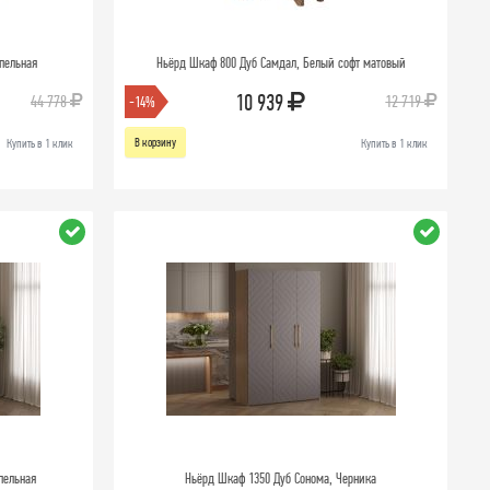
пельная
Ньёрд Шкаф 800 Дуб Самдал, Белый софт матовый
10 939
44 778
12 719
-14%
В корзину
Купить в 1 клик
Купить в 1 клик
пельная
Ньёрд Шкаф 1350 Дуб Сонома, Черника