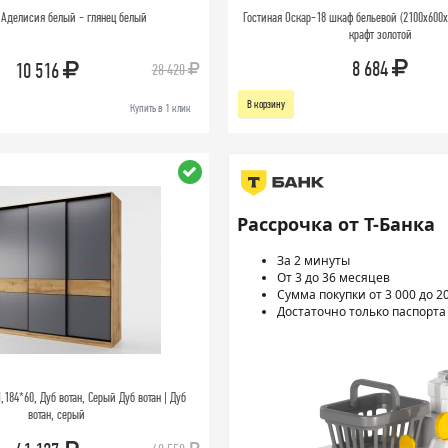
Аделисия белый - глянец белый
Гостиная Оскар-18 шкаф бельевой (2100х600
крафт золотой
8 684
10 516
28 420
В корзину
Купить в 1 клик
Рассрочка от Т-Банка
За 2 минуты
От 3 до 36 месяцев
Сумма покупки от 3 000 до 2
Достаточно только паспорта
184*60, Дуб вотан, Серый Дуб вотан | Дуб
вотан, серый