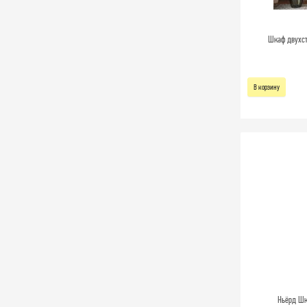
Шкаф двухст
В корзину
Ньёрд Шк