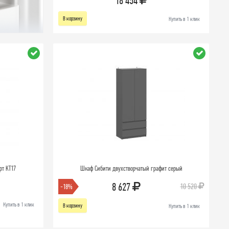
18 454
В корзину
Купить в 1 клик
рт KT17
Шкаф Сибити двухстворчатый графит серый
8 627
10 520
-18%
Купить в 1 клик
В корзину
Купить в 1 клик