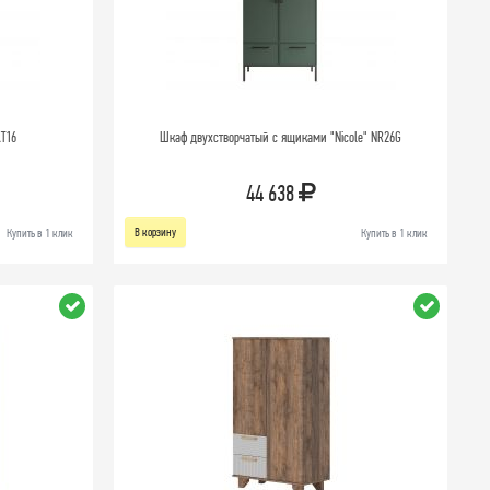
T16
Шкаф двухстворчатый с ящиками "Nicole" NR26G
44 638
В корзину
Купить в 1 клик
Купить в 1 клик