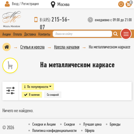
0
Вход / Регистрация
Москва
215-56-
8 (495)
ежедневно с 09:00 до 21:00
07
Акции
Оплата
Доставка
Контакты
Стулья и кресла
Кресла-качалки
На металлическом каркасе
На металлическом каркасе
По популярности
В наличии
Со скидкой
Ничего не найдено.
Скидки и Акции
Скидки
Лучшая цена
Бренды
© 2026
Политика конфиденциальности
Оферта