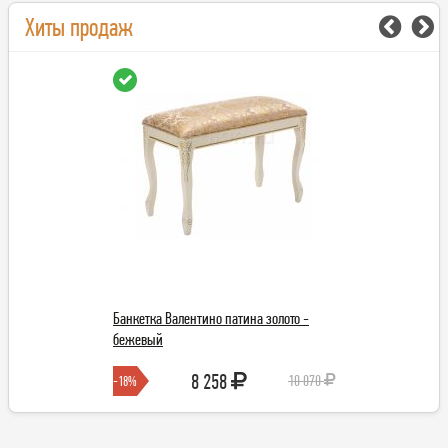
Хиты продаж
Банкетка Валентино патина золото -
Банкетка Венера Б
бежевый
8 258
3 8
10 070
-18%
-25%