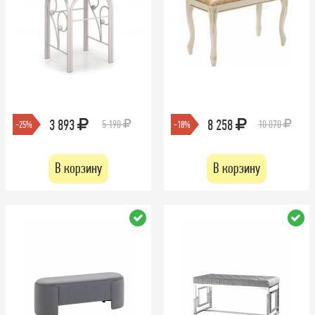
3 893
8 258
5 190
10 070
-25%
-18%
В корзину
В корзину