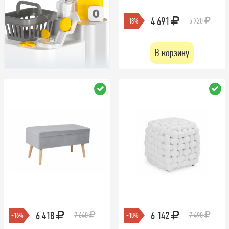
4 691
5 720
-18%
В корзину
6 418
6 142
7 640
7 490
-16%
-18%