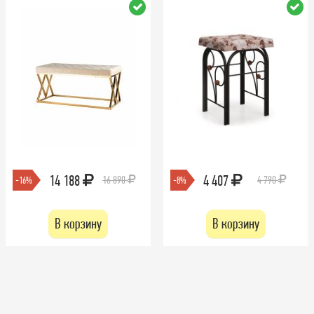
14 188
4 407
16 890
4 790
-16%
-8%
В корзину
В корзину