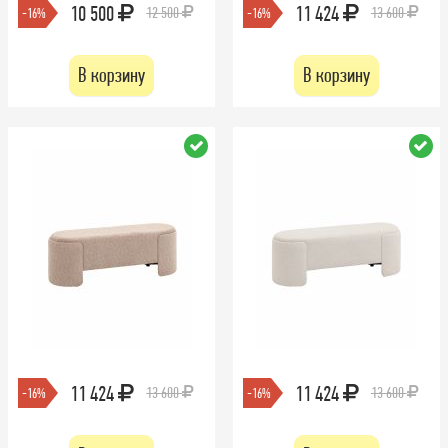
10 500
11 424
12 500
13 600
-16%
-16%
В корзину
В корзину
11 424
11 424
13 600
13 600
-16%
-16%