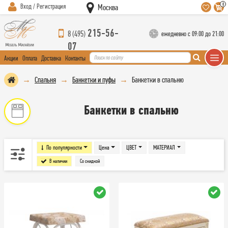
0
Вход / Регистрация
Москва
215-56-
8 (495)
ежедневно с 09:00 до 21:00
07
Акции
Оплата
Доставка
Контакты
Спальня
Банкетки и пуфы
Банкетки в спальню
Банкетки в спальню
По популярности
Цена
ЦВЕТ
МАТЕРИАЛ
В наличии
Со скидкой