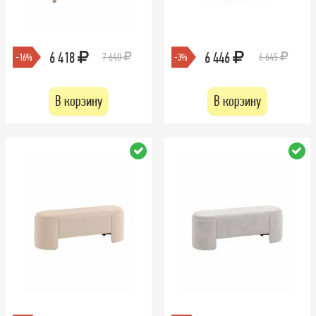
6 418
6 446
7 640
6 645
-16%
-3%
В корзину
В корзину