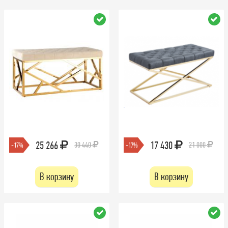
25 266
17 430
30 440
21 000
-17%
-17%
В корзину
В корзину