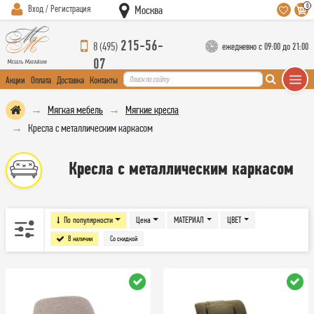
0
Вход / Регистрация
Москва
215-56-
8 (495)
ежедневно с 09:00 до 21:00
07
Акции
Оплата
Доставка
Контакты
Мягкая мебель
Мягкие кресла
Кресла с металлическим каркасом
Кресла с металлическим каркасом
По популярности
Цена
МАТЕРИАЛ
ЦВЕТ
В наличии
Со скидкой