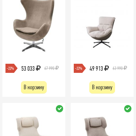
53 033
49 913
67 990
63 990
-22%
-22%
В корзину
В корзину