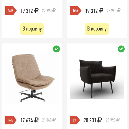
19 312
19 312
22 990
22 990
-16%
-16%
В корзину
В корзину
17 674
20 231
21 040
21 990
-16%
-8%