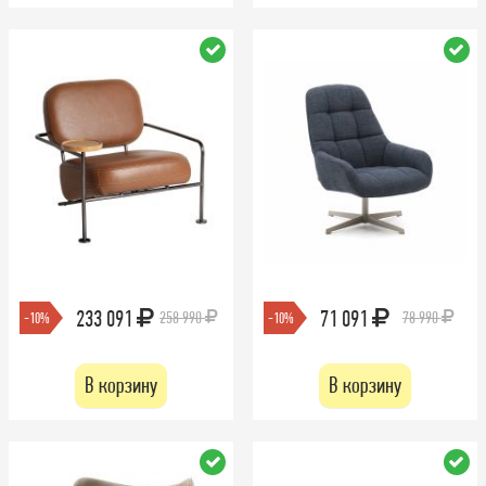
233 091
71 091
258 990
78 990
-10%
-10%
В корзину
В корзину