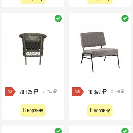
20 125
10 349
20 747
12 320
-3%
-16%
В корзину
В корзину