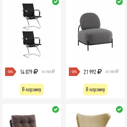
14 079
21 992
16 760
26 180
-16%
-16%
В корзину
В корзину