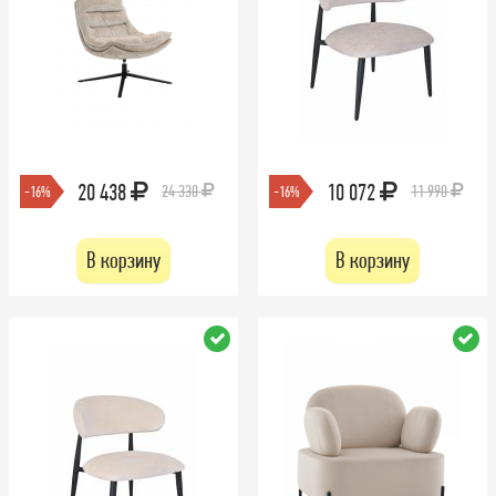
20 438
10 072
24 330
11 990
-16%
-16%
В корзину
В корзину