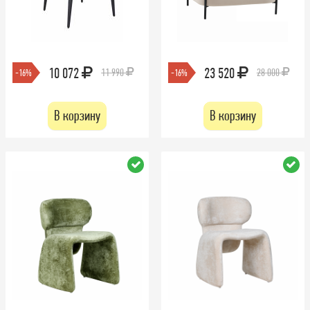
10 072
23 520
11 990
28 000
-16%
-16%
В корзину
В корзину