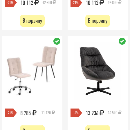
10 112
10 112
12 800
12 800
-21%
-21%
В корзину
В корзину
8 785
13 936
11 120
16 590
-21%
-16%