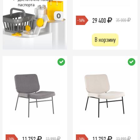
паспорта
29 400
35 000
-16%
В корзину
11 752
11 752
13 990
13 990
-16%
-16%