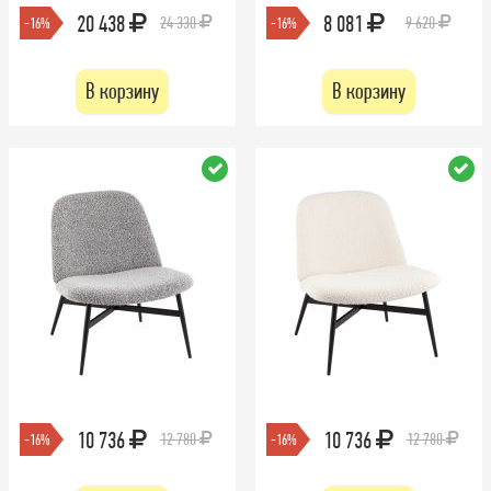
20 438
8 081
24 330
9 620
-16%
-16%
В корзину
В корзину
10 736
10 736
12 780
12 780
-16%
-16%