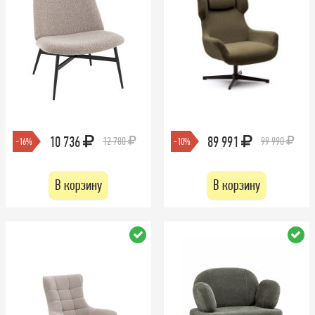
10 736
89 991
12 780
99 990
-16%
-10%
В корзину
В корзину