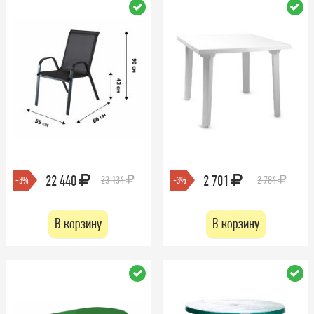
22 440
2 701
23 134
2 784
-3%
-3%
В корзину
В корзину