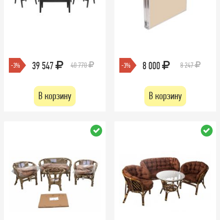
39 547
8 000
40 770
8 247
-3%
-3%
В корзину
В корзину