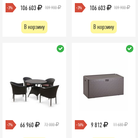
106 603
106 603
109 900
109 900
-3%
-3%
В корзину
В корзину
66 960
9 812
72 000
11 680
-7%
-16%