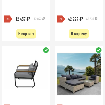
12 457
42 229
12 842
43 535
-3%
-3%
В корзину
В корзину