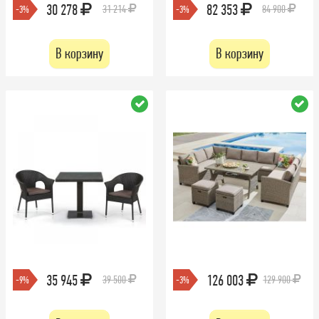
30 278
82 353
31 214
84 900
-3%
-3%
В корзину
В корзину
35 945
126 003
39 500
129 900
-9%
-3%