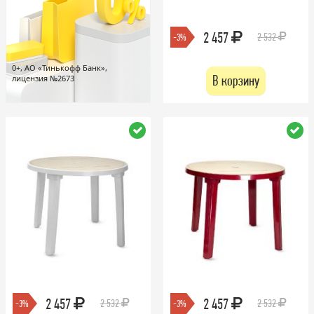
2 457
2 532
-3%
0+, АО «Тинькофф Банк»,
В корзину
лицензия №2673
2 457
2 457
2 532
2 532
-3%
-3%