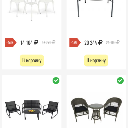
14 104
20 244
16 790
24 100
-16%
-16%
В корзину
В корзину