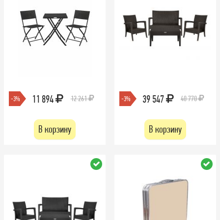
11 894
39 547
12 261
40 770
-3%
-3%
В корзину
В корзину