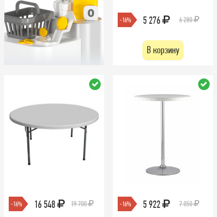
5 276
6 280
-16%
В корзину
16 548
5 922
19 700
7 050
-16%
-16%