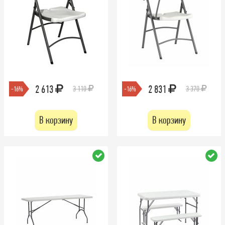
2 613
2 831
3 110
3 370
-16%
-16%
В корзину
В корзину