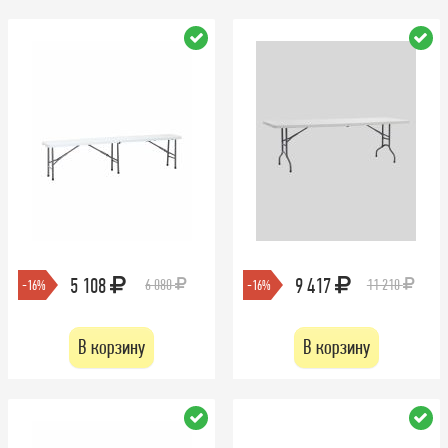
5 108
9 417
6 080
11 210
-16%
-16%
В корзину
В корзину