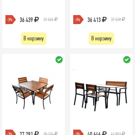
36 439
36 413
37 565
37 539
-3%
-3%
В корзину
В корзину
27 281
40 646
28 124
41 903
-3%
-3%