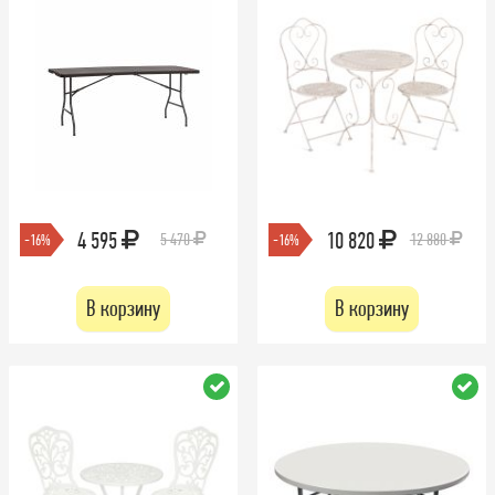
4 595
10 820
5 470
12 880
-16%
-16%
В корзину
В корзину