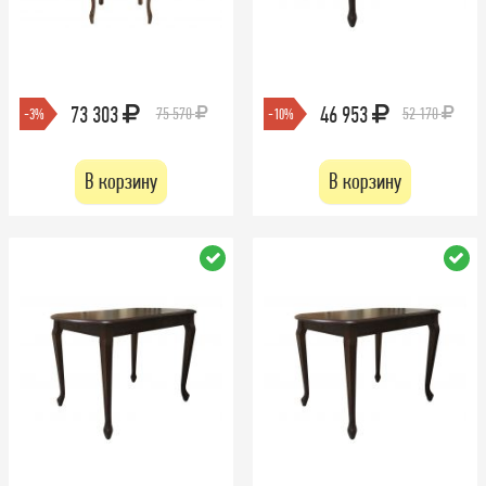
73 303
46 953
75 570
52 170
-3%
-10%
В корзину
В корзину