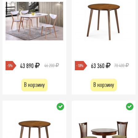
43 890
63 360
46 200
70 400
-5%
-10%
В корзину
В корзину