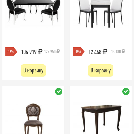
104 919
12 448
127 950
15 180
-18%
-18%
В корзину
В корзину