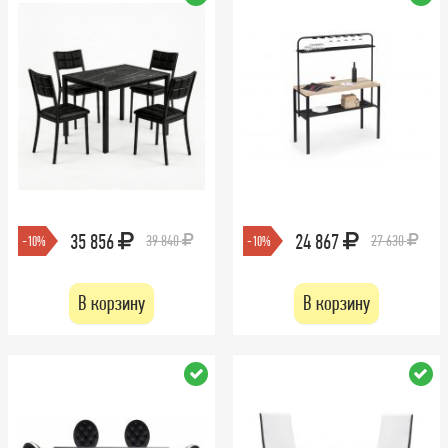
35 856
24 867
39 840
27 630
-10%
-10%
В корзину
В корзину