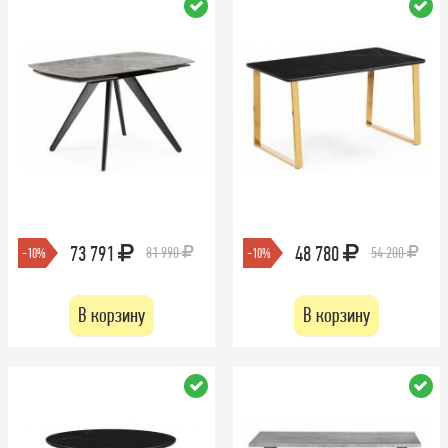
73 791
48 780
81 990
54 200
-10%
-10%
В корзину
В корзину