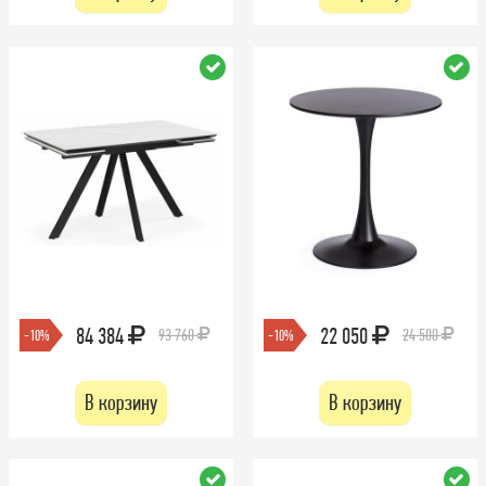
84 384
22 050
93 760
24 500
-10%
-10%
В корзину
В корзину