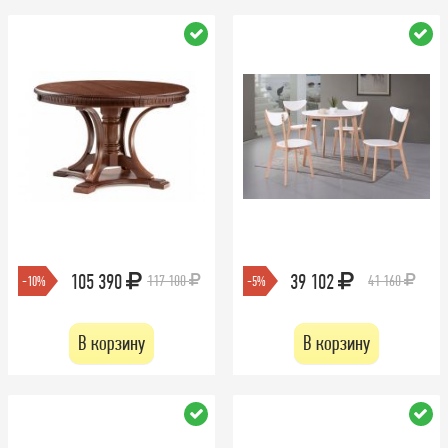
105 390
39 102
117 100
41 160
-10%
-5%
В корзину
В корзину