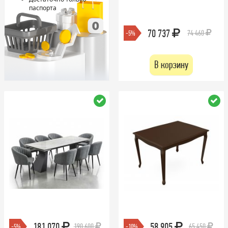
паспорта
70 737
74 460
-5%
В корзину
181 070
58 905
190 600
65 450
-5%
-10%