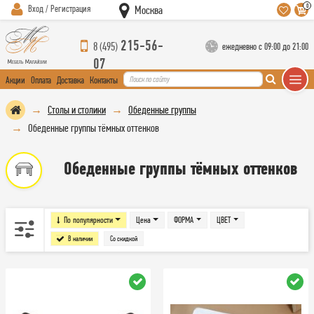
0
Вход / Регистрация
Москва
215-56-
8 (495)
ежедневно с 09:00 до 21:00
07
Акции
Оплата
Доставка
Контакты
Столы и столики
Обеденные группы
Обеденные группы тёмных оттенков
Обеденные группы тёмных оттенков
По популярности
Цена
ФОРМА
ЦВЕТ
В наличии
Со скидкой