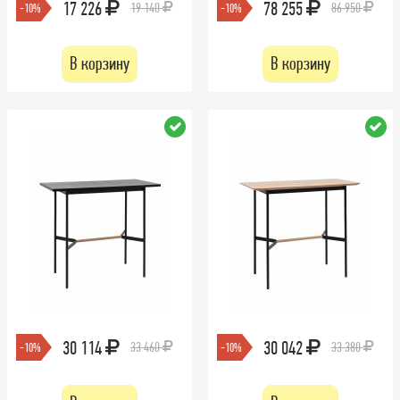
17 226
78 255
19 140
86 950
-10%
-10%
В корзину
В корзину
30 114
30 042
33 460
33 380
-10%
-10%