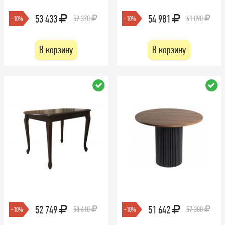
53 433
54 981
59 370
61 090
-10%
-10%
В корзину
В корзину
52 749
51 642
58 610
57 380
-10%
-10%