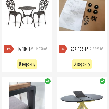
14 104
207 482
16 790
213 898
-16%
-3%
В корзину
В корзину