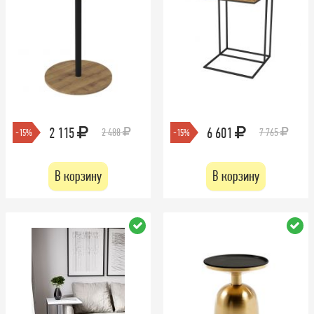
2 115
6 601
2 488
7 765
-15%
-15%
В корзину
В корзину