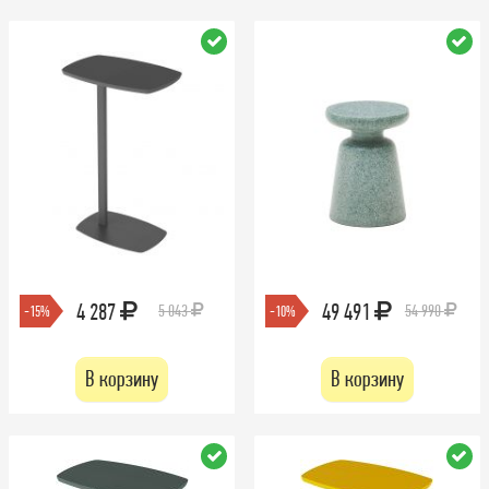
4 287
49 491
5 043
54 990
-15%
-10%
В корзину
В корзину