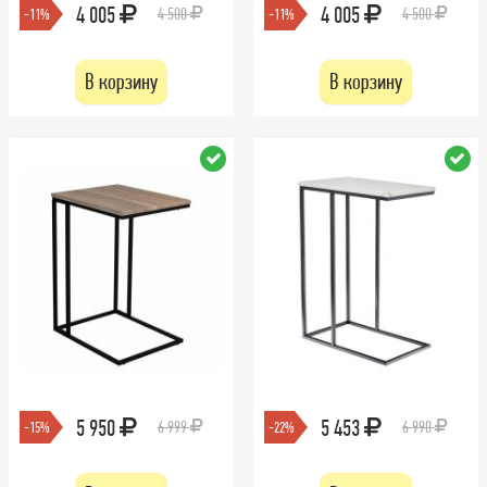
4 005
4 005
4 500
4 500
-11%
-11%
В корзину
В корзину
5 950
5 453
6 999
6 990
-15%
-22%