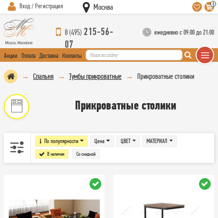
0
Вход / Регистрация
Москва
215-56-
8 (495)
ежедневно с 09:00 до 21:00
07
Акции
Оплата
Доставка
Контакты
Спальня
Тумбы прикроватные
Прикроватные столики
Прикроватные столики
По популярности
Цена
ЦВЕТ
МАТЕРИАЛ
В наличии
Со скидкой