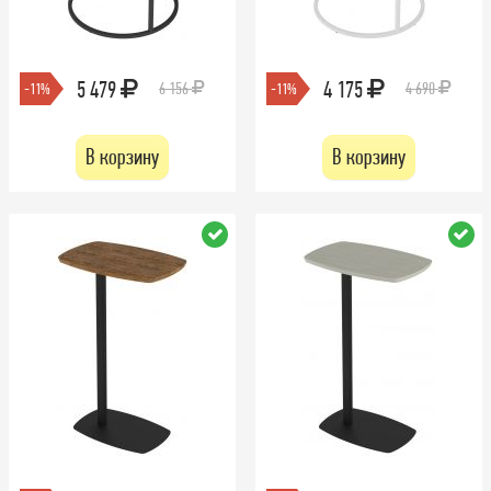
5 479
4 175
6 156
4 690
-11%
-11%
В корзину
В корзину