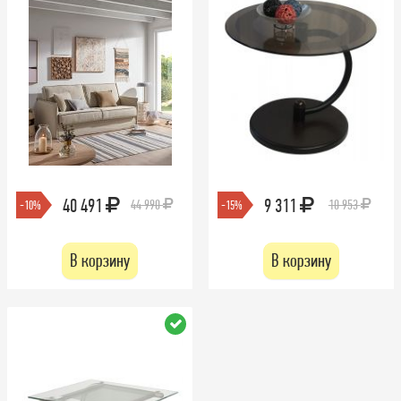
40 491
9 311
44 990
10 953
-10%
-15%
В корзину
В корзину