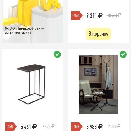
9 311
10 953
-15%
0+, АО «Тинькофф Банк»,
В корзину
лицензия №2673
5 461
5 988
6 424
7 044
-15%
-15%