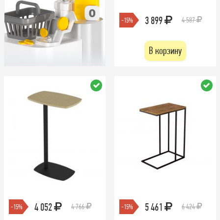
3 899
4 587
-15%
В корзину
4 052
5 461
4 766
6 424
-15%
-15%