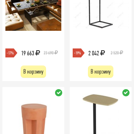
19 663
2 042
23 690
2 520
-17%
-19%
В корзину
В корзину