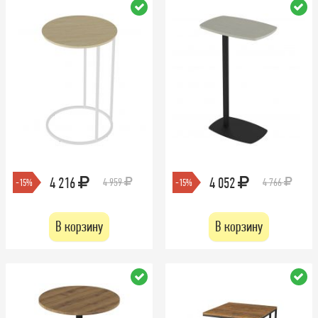
4 216
4 052
4 959
4 766
-15%
-15%
В корзину
В корзину