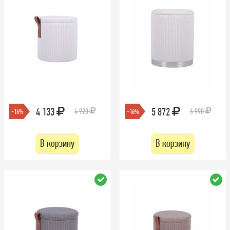
4 133
5 872
4 920
6 990
-16%
-16%
В корзину
В корзину