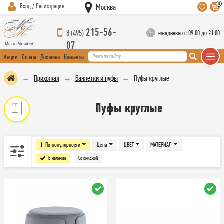
0
Вход / Регистрация
Москва
215-56-
8 (495)
ежедневно с 09:00 до 21:00
07
Акции
Оплата
Доставка
Контакты
Прихожая
Банкетки и пуфы
Пуфы круглые
Пуфы круглые
По популярности
Цена
ЦВЕТ
МАТЕРИАЛ
В наличии
Со скидкой