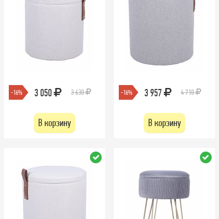
3 050
3 957
3 630
4 710
-16%
-16%
В корзину
В корзину