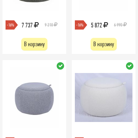
7 737
5 872
9 210
6 990
-16%
-16%
В корзину
В корзину