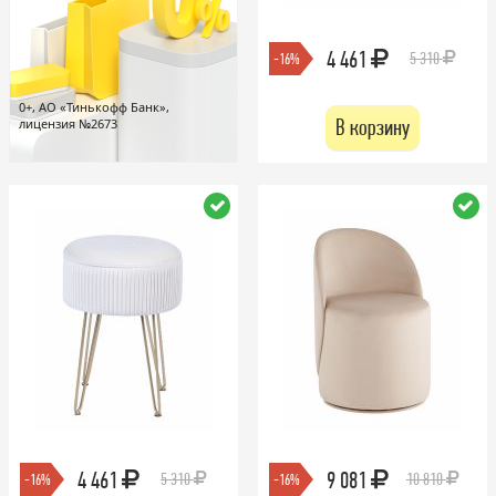
4 461
5 310
-16%
0+, АО «Тинькофф Банк»,
В корзину
лицензия №2673
4 461
9 081
5 310
10 810
-16%
-16%