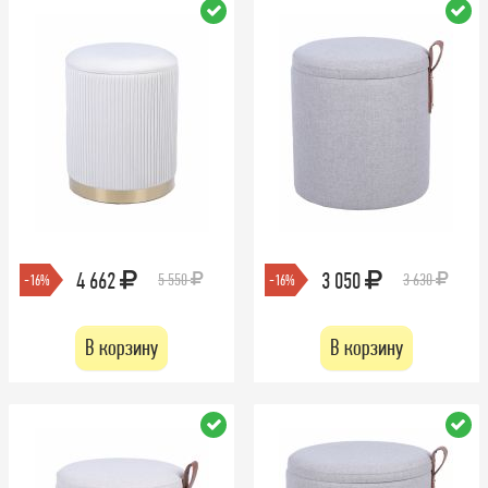
4 662
3 050
5 550
3 630
-16%
-16%
В корзину
В корзину