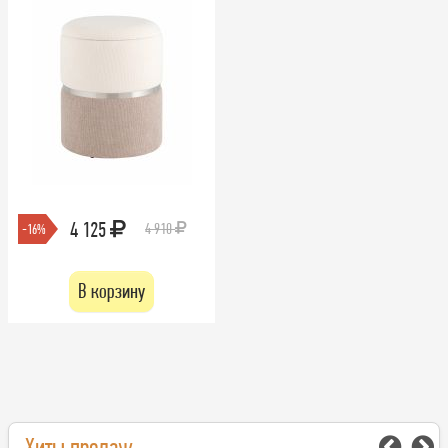
4 125
4 910
-16%
В корзину
Хиты продаж