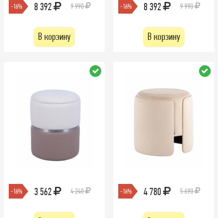
8 392
8 392
9 990
9 990
-16%
-16%
В корзину
В корзину
3 562
4 780
4 240
5 690
-16%
-16%