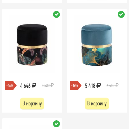
4 646
5 418
5 530
6 450
-16%
-16%
В корзину
В корзину