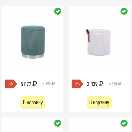
5 872
3 839
6 990
4 570
-16%
-16%
В корзину
В корзину