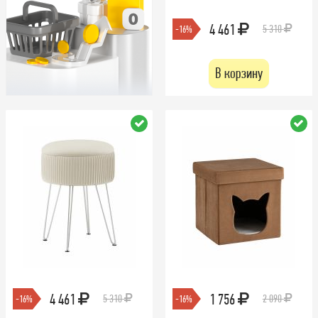
4 461
5 310
-16%
В корзину
4 461
1 756
5 310
2 090
-16%
-16%