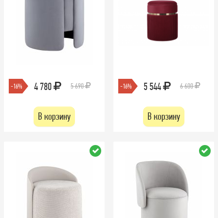
4 780
5 544
5 690
6 600
-16%
-16%
В корзину
В корзину