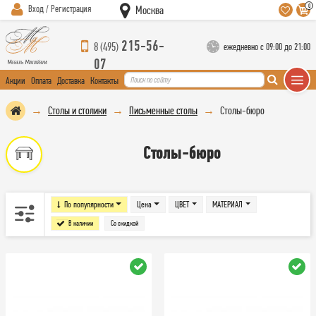
0
Вход / Регистрация
Москва
215-56-
8 (495)
ежедневно с 09:00 до 21:00
07
Акции
Оплата
Доставка
Контакты
Столы и столики
Письменные столы
Столы-бюро
Столы-бюро
По популярности
Цена
ЦВЕТ
МАТЕРИАЛ
В наличии
Со скидкой