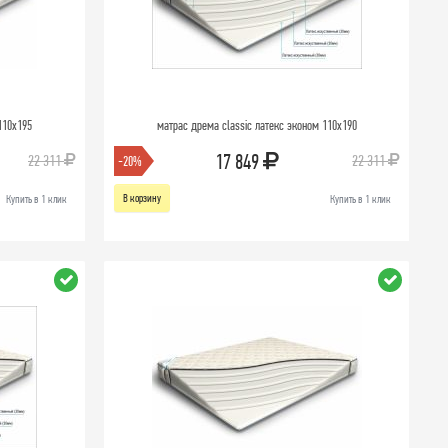
110х195
матрас дрема classic латекс эконом 110х190
17 849
22 311
22 311
-20%
В корзину
Купить в 1 клик
Купить в 1 клик