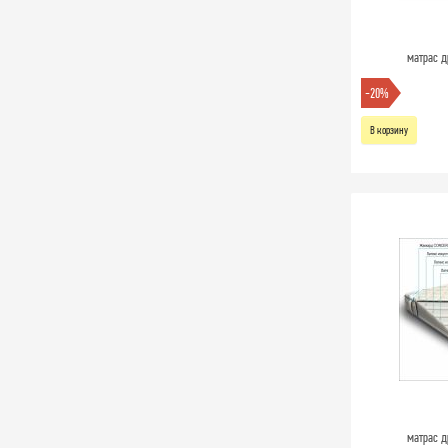
матрас д
-20%
В корзину
матрас д