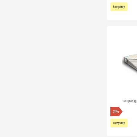
В корзину
матрас др
-20%
В корзину