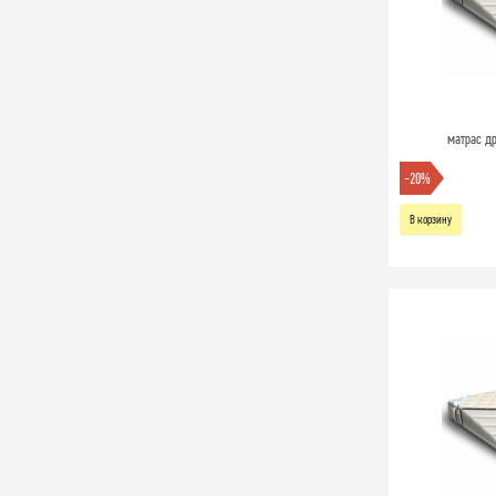
матрас др
-20%
В корзину