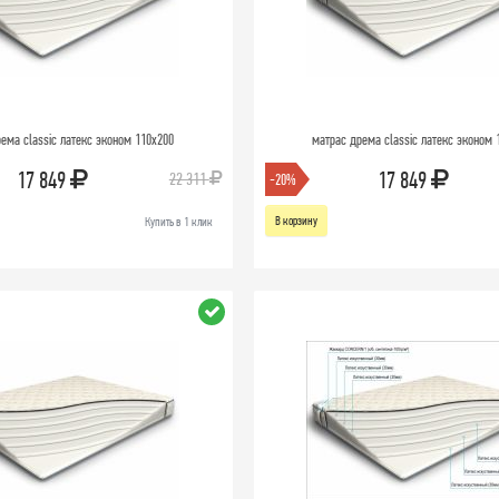
ема classic латекс эконом 110х200
матрас дрема classic латекс эконом 
17 849
17 849
22 311
-20%
В корзину
Купить в 1 клик