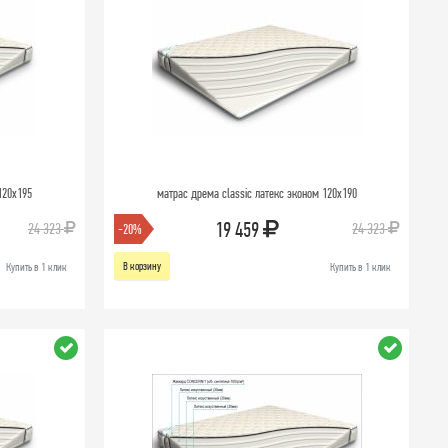
120х195
матрас дрема classic латекс эконом 120х190
19 459
24 323
24 323
-20%
В корзину
Купить в 1 клик
Купить в 1 клик