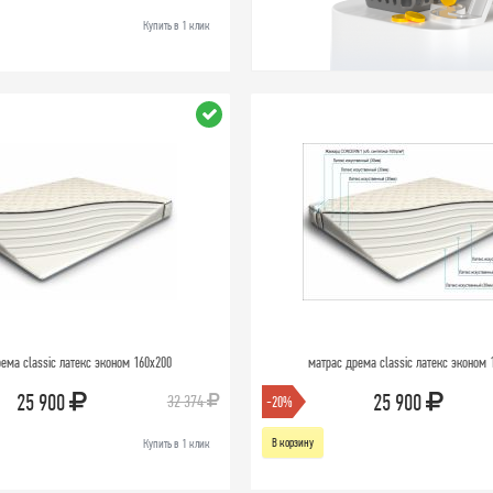
Купить в 1 клик
ема classic латекс эконом 160х200
матрас дрема classic латекс эконом 
25 900
25 900
32 374
-20%
В корзину
Купить в 1 клик