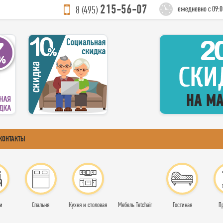
215-56-07
8 (495)
ежедневно с 09:0
КОНТАКТЫ
и
Спальня
Кухня и столовая
Мебель Tetchair
Гостиная
П