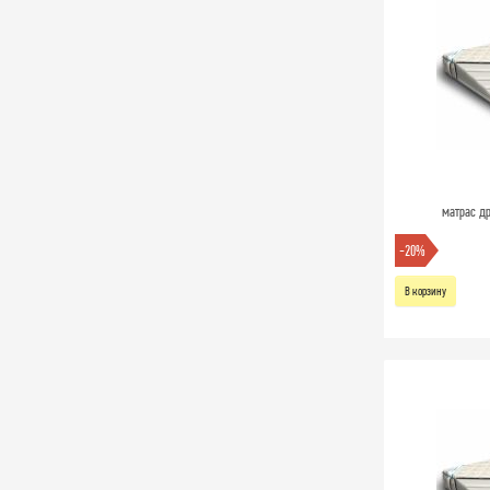
матрас др
-20%
В корзину