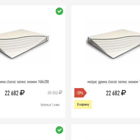
ема classic латекс эконом 140х200
матрас дрема classic латекс эконом 
22 682
22 682
28 352
-20%
В корзину
Купить в 1 клик