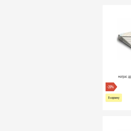
матрас др
-20%
В корзину