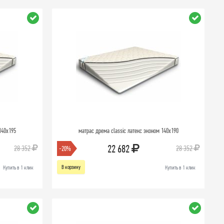
140х195
матрас дрема classic латекс эконом 140х190
22 682
28 352
28 352
-20%
В корзину
Купить в 1 клик
Купить в 1 клик