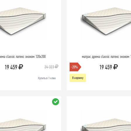
ема classic латекс эконом 120х200
матрас дрема classic латекс эконом 
19 459
19 459
24 323
-20%
В корзину
Купить в 1 клик