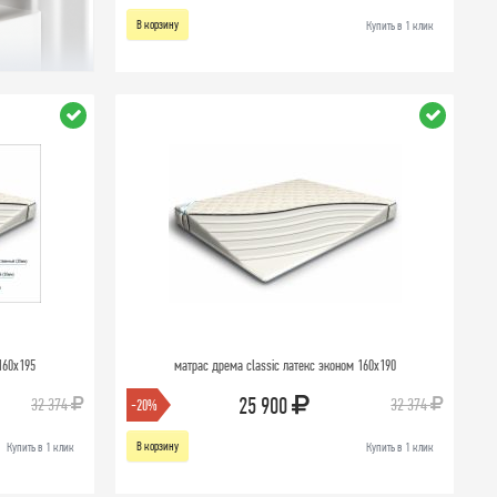
В корзину
Купить в 1 клик
160х195
матрас дрема classic латекс эконом 160х190
25 900
32 374
32 374
-20%
В корзину
Купить в 1 клик
Купить в 1 клик