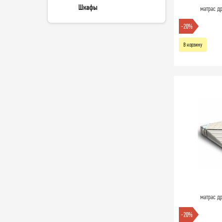
Шкафы
матрас др
-20%
В корзину
матрас др
-20%