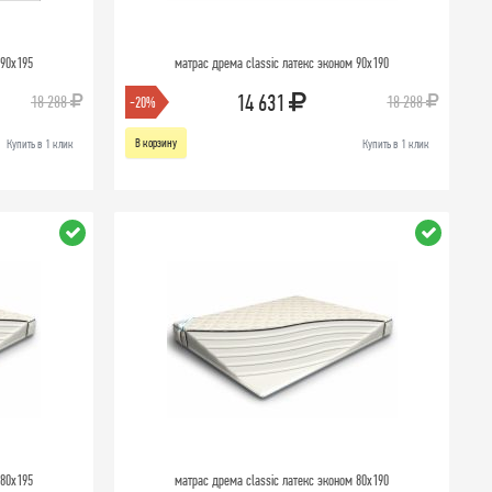
 90х195
матрас дрема classic латекс эконом 90х190
14 631
18 288
18 288
-20%
В корзину
Купить в 1 клик
Купить в 1 клик
 80х195
матрас дрема classic латекс эконом 80х190