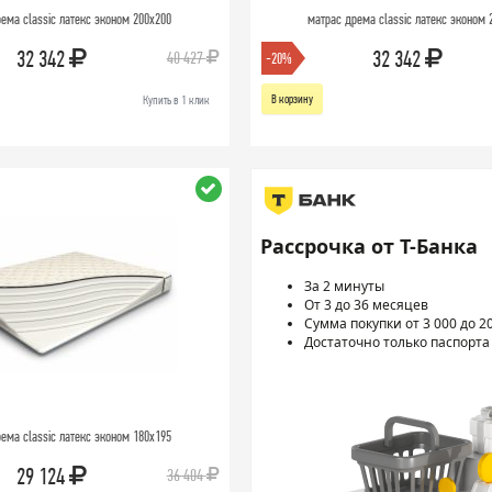
ема classic латекс эконом 200х200
матрас дрема classic латекс эконом 
32 342
32 342
40 427
-20%
В корзину
Купить в 1 клик
Рассрочка от Т-Банка
За 2 минуты
От 3 до 36 месяцев
Сумма покупки от 3 000 до 2
Достаточно только паспорта
ема classic латекс эконом 180х195
29 124
36 404