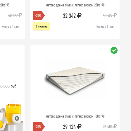
200х195
матрас дрема classic латекс эконом 200х190
32 342
40 427
40 427
-20%
В корзину
Купить в 1 клик
Купить в 1 клик
00 000 руб
матрас дрема classic латекс эконом 180х190
29 124
36 404
-20%