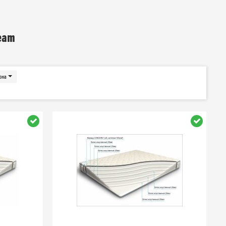
ream
она