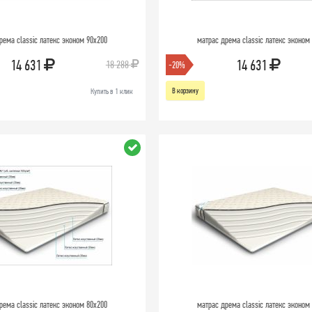
рема classic латекс эконом 90х200
матрас дрема classic латекс эконом
14 631
14 631
18 288
-20%
В корзину
Купить в 1 клик
рема classic латекс эконом 80х200
матрас дрема classic латекс эконом