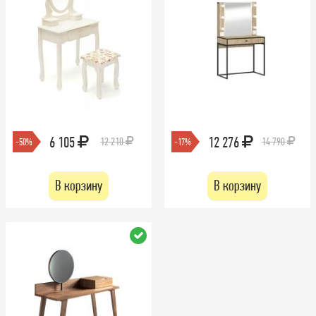
6 105
12 276
12 210
14 790
-50%
-17%
В корзину
В корзину