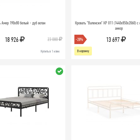
ь Амер 190х80 белый - дуб вотан
Кровать "Валенсия" КР 011 (1440х850х2060) с 
анкор
18 926
13 697
23 080
-28%
В корзину
Купить в 1 клик