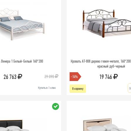
ь Венера 1 Белый-Белый 160*200
Кровать AT-808 дерево гевея-металл, 160*200
красный дуб-черный
26 763
19 746
29 090
-14%
Купить в 1 клик
О
В корзину