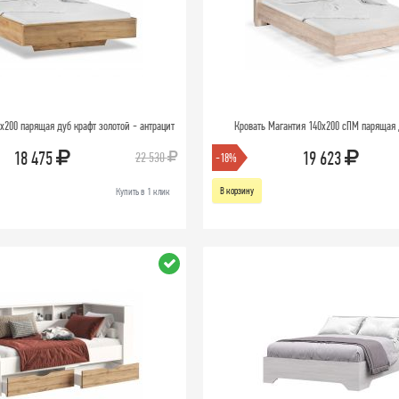
х200 парящая дуб крафт золотой - антрацит
Кровать Магантия 140х200 сПМ парящая 
18 475
19 623
22 530
-18%
В корзину
Купить в 1 клик