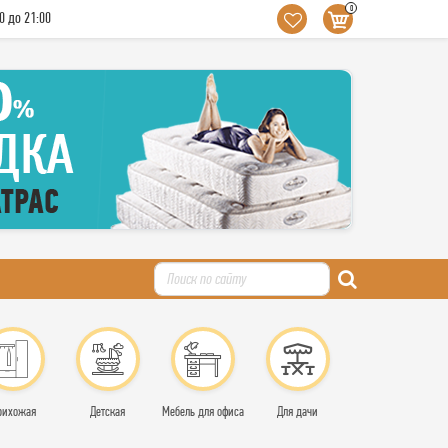
0
0 до 21:00
рихожая
Детская
Мебель для офиса
Для дачи