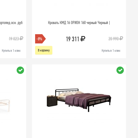
ортопед.осн. дуб
Кровать КМД 16 ОРИОН 160 черный Черный |
19 311
19 023
20 990
-8%
В корзину
Купить в 1 клик
Купить в 1 клик