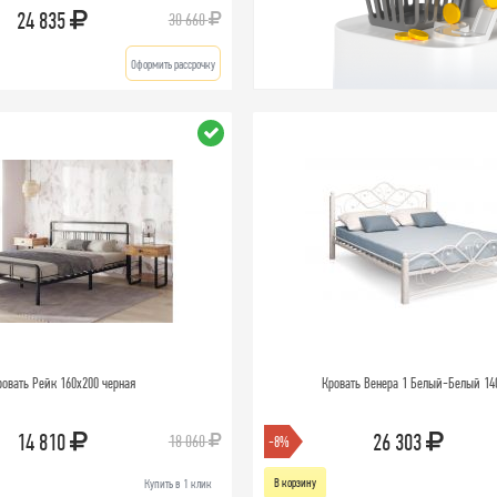
24 835
30 660
Оформить рассрочку
ровать Рейк 160х200 черная
Кровать Венера 1 Белый-Белый 14
14 810
26 303
18 060
-8%
В корзину
Купить в 1 клик