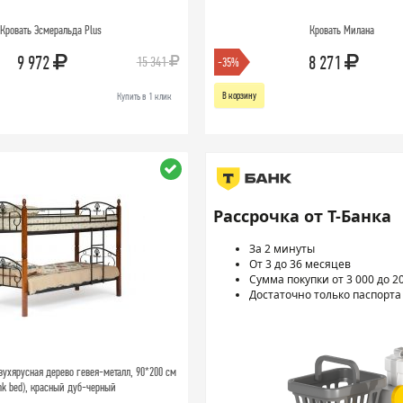
Кровать Эсмеральда Plus
Кровать Милана
9 972
8 271
15 341
-35%
В корзину
Купить в 1 клик
Рассрочка от Т-Банка
За 2 минуты
От 3 до 36 месяцев
Сумма покупки от 3 000 до 2
Достаточно только паспорта
ухярусная дерево гевея-металл, 90*200 см
nk bed), красный дуб-черный