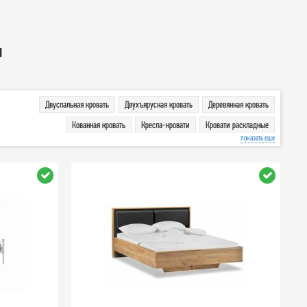
и
Двуспальная кровать
Двухъярусная кровать
Деревянная кровать
Кованная кровать
Кресла-кровати
Кровати раскладные
показать еще
Кровати с подъемным механизмом
Кровать с матрасом
Односпальная кровать
Ортопедические основания и комплектующие
Полутороспальная кровать