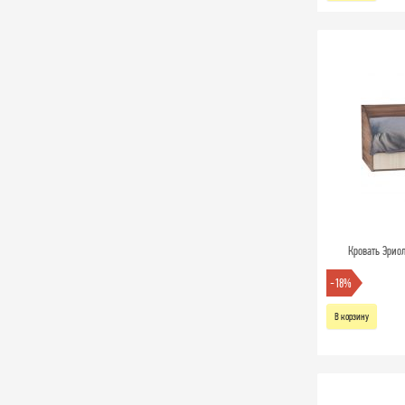
Кровать Эрио
-18%
В корзину