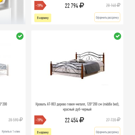
22 794
28 140
-19%
Оформить рассрочку
В корзину
0*200
Кровать AT-803 дерево гевея-металл, 120*200 см (middle bed),
красный дуб-черный
22 454
28 590
27 720
-19%
Купить в 1 клик
Оформить рассрочку
В корзину