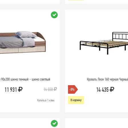
л 90x200 шимо темный - шимо светлый
Кровать Леон 160 черная Черный
11 931
14 435
14 550
-8%
В корзину
Купить в 1 клик