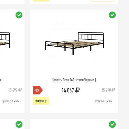
 |
Кровать Леон 140 черная Черный |
14 067
15 690
15 290
-8%
В корзину
Купить в 1 клик
Купить в 1 клик