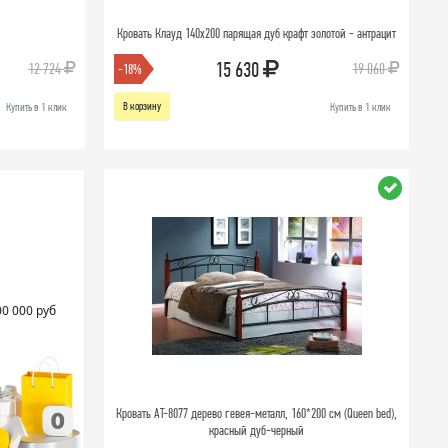
Кровать Клауд 140х200 парящая дуб крафт золотой - антрацит
15 630
12 724
19 060
-18%
В корзину
Купить в 1 клик
Купить в 1 клик
00 000 руб
Кровать AT-8077 дерево гевея-металл, 160*200 см (Queen bed),
красный дуб-черный