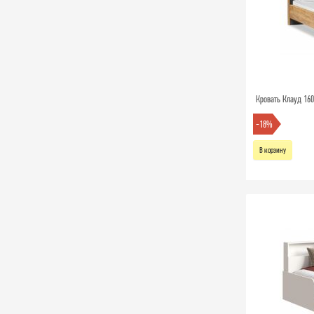
Кровать Клауд 160
-18%
В корзину