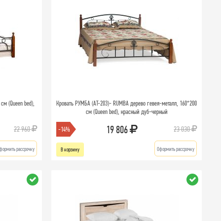
 см (Queen bed),
Кровать РУМБА (AT-203)- RUMBA дерево гевея-металл, 160*200
см (Queen bed), красный дуб-черный
19 806
22 960
23 030
-14%
формить рассрочку
Оформить рассрочку
В корзину