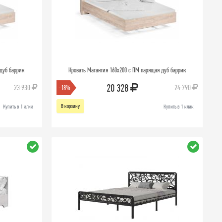
дуб баррик
Кровать Магантия 160х200 с ПМ парящая дуб баррик
20 328
23 930
24 790
-18%
В корзину
Купить в 1 клик
Купить в 1 клик