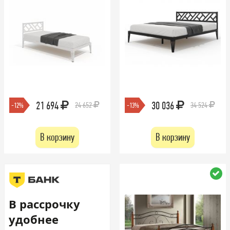
21 694
30 036
24 652
34 524
-12%
-13%
В корзину
В корзину
В рассрочку
удобнее