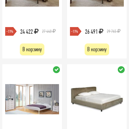
24 422
26 491
27 440
29 765
-11%
-11%
В корзину
В корзину