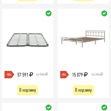
57 591
15 079
63 990
16 390
-10%
-8%
В корзину
В корзину