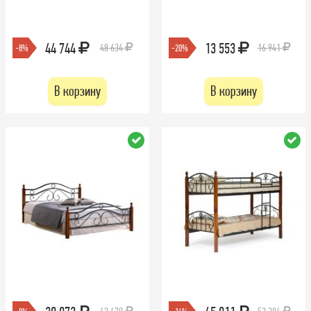
44 744
13 553
48 634
16 941
-8%
-20%
В корзину
В корзину