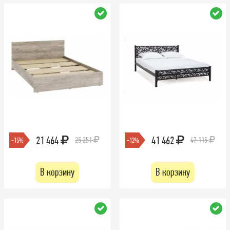
21 464
41 462
25 251
47 115
-15%
-12%
В корзину
В корзину