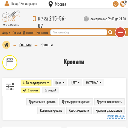
0
Вход / Регистрация
Москва
215-56-
8 (495)
ежедневно с 09:00 до 21:00
07
Акции
Оплата
Доставка
Контакты
Спальня
Кровати
Кровати
По популярности
Цена
ЦВЕТ
МАТЕРИАЛ
В наличии
Со скидкой
Двуспальная кровать
Двухъярусная кровать
Деревянная кровать
Кованная кровать
Кресла-кровати
Кровати раскладные
показать еще
Кровати с подъемным механизмом
Кровать с матрасом
Односпальная кровать
Ортопедические основания и комплектующие
Полутороспальная кровать