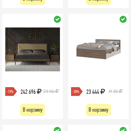
242 696
23 444
278 960
29 305
-13%
-20%
В корзину
В корзину