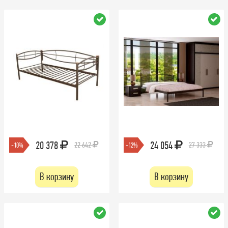
20 378
24 054
22 642
27 333
-10%
-12%
В корзину
В корзину