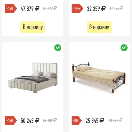
47 879
32 359
55 673
37 194
-14%
-13%
В корзину
В корзину
50 243
25 845
59 109
28 092
-15%
-8%