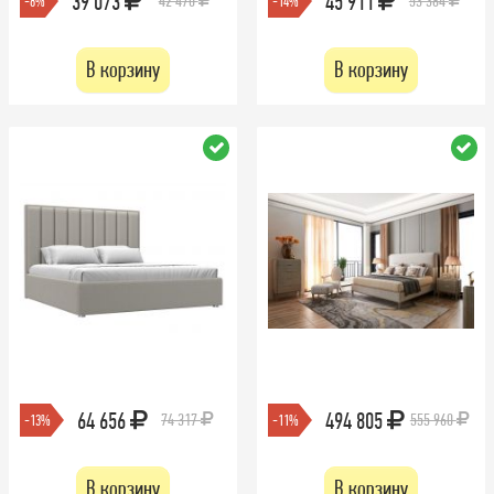
39 073
45 911
42 470
53 384
-8%
-14%
В корзину
В корзину
64 656
494 805
74 317
555 960
-13%
-11%
В корзину
В корзину