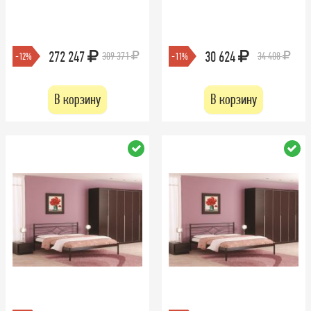
272 247
30 624
309 371
34 408
-12%
-11%
В корзину
В корзину