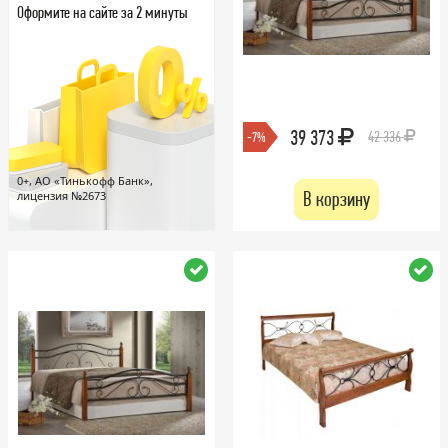
Оформите на сайте за 2 минуты
39 373
42 336
-7%
0+, АО «Тинькофф Банк»,
В корзину
лицензия №2673