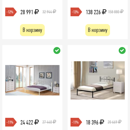
28 991
138 226
32 944
158 880
-12%
-13%
В корзину
В корзину
24 422
18 396
27 440
20 669
-11%
-11%