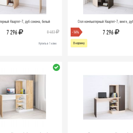
терный Квартет-7, дуб сонома, белый
Стол компьютерный Квартет-7, венге, д
7 296
7 296
8 483
-14%
В корзину
Купить в 1 клик