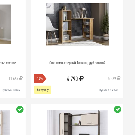
елье светлое
Стол компьютерный Тоскана, дуб золотой
4 790
11 667
5 569
-14%
В корзину
Купить в 1 клик
Купить в 1 клик