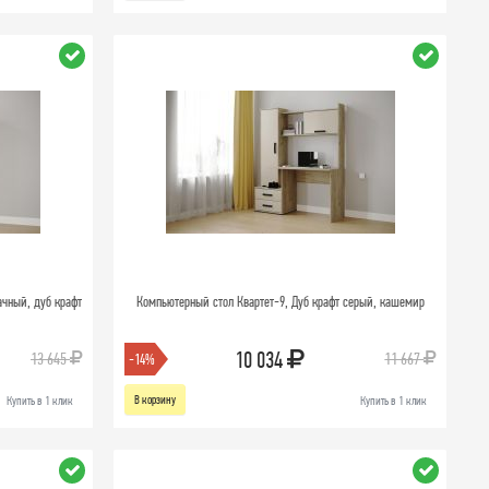
ачный, дуб крафт
Компьютерный стол Квартет-9, Дуб крафт серый, кашемир
10 034
13 645
11 667
-14%
В корзину
Купить в 1 клик
Купить в 1 клик