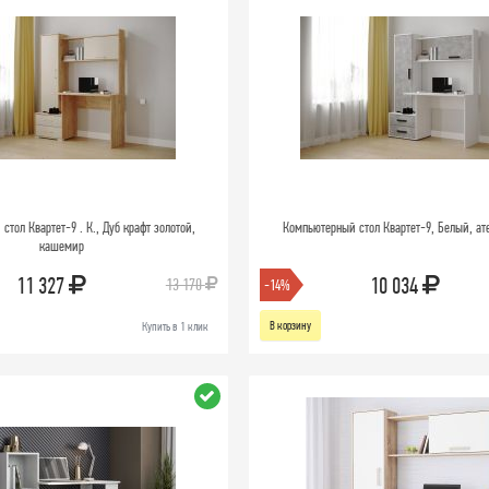
тол Квартет-9 . К., Дуб крафт золотой,
Компьютерный стол Квартет-9, Белый, ат
кашемир
11 327
10 034
13 170
-14%
В корзину
Купить в 1 клик