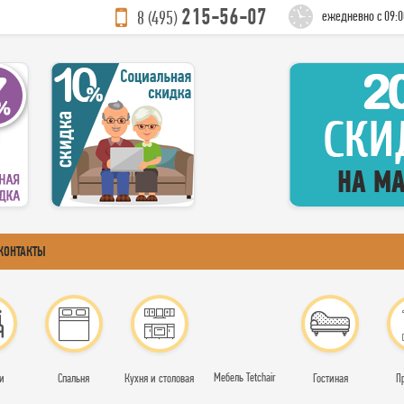
215-56-07
8 (495)
ежедневно с 09:0
КОНТАКТЫ
Мебель Tetchair
и
Спальня
Кухня и столовая
Гостиная
П