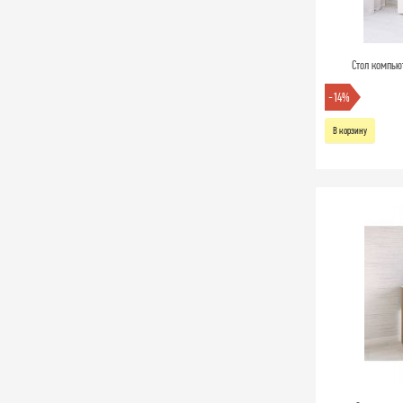
Стол компью
-14%
В корзину