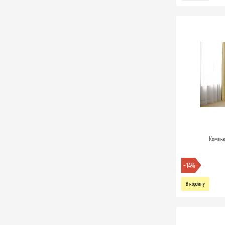
Компью
-14%
В корзину