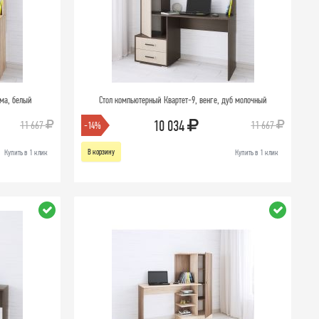
ома, белый
Стол компьютерный Квартет-9, венге, дуб молочный
10 034
11 667
11 667
-14%
В корзину
Купить в 1 клик
Купить в 1 клик