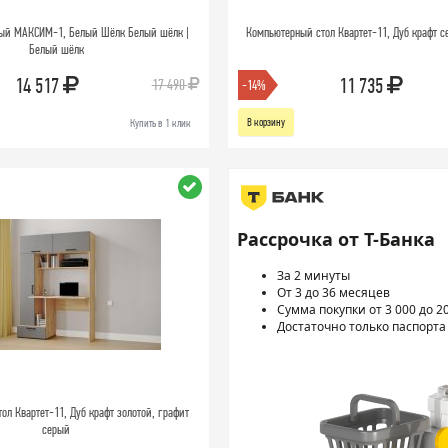
ный МАКСИМ-1, Белый Шёлк Белый шёлк |
Компьютерный стол Квартет-11, Дуб крафт 
Белый шёлк
14 517
11 735
17 490
-14%
В корзину
Купить в 1 клик
Рассрочка от Т-Банка
За 2 минуты
От 3 до 36 месяцев
Сумма покупки от 3 000 до 2
Достаточно только паспорта
ол Квартет-11, Дуб крафт золотой, графит
серый