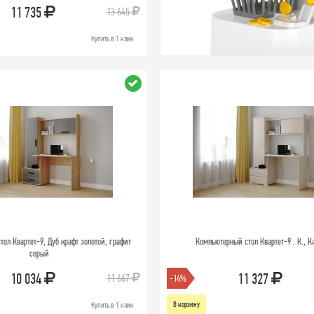
11 735
13 645
Купить в 1 клик
ол Квартет-9, Дуб крафт золотой, графит
Компьютерный стол Квартет-9 . К., 
серый
10 034
11 327
11 667
-14%
В корзину
Купить в 1 клик