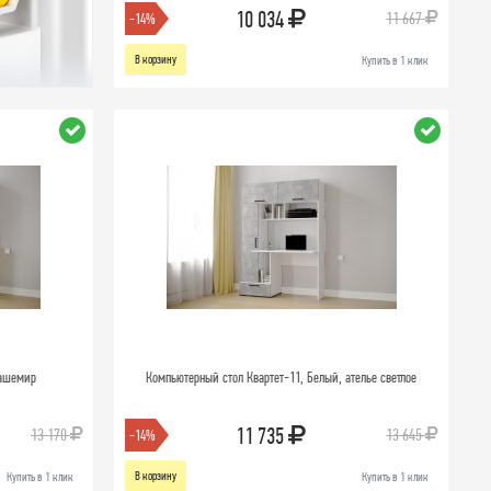
10 034
11 667
-14%
В корзину
Купить в 1 клик
Кашемир
Компьютерный стол Квартет-11, Белый, ателье светлое
11 735
13 170
13 645
-14%
В корзину
Купить в 1 клик
Купить в 1 клик