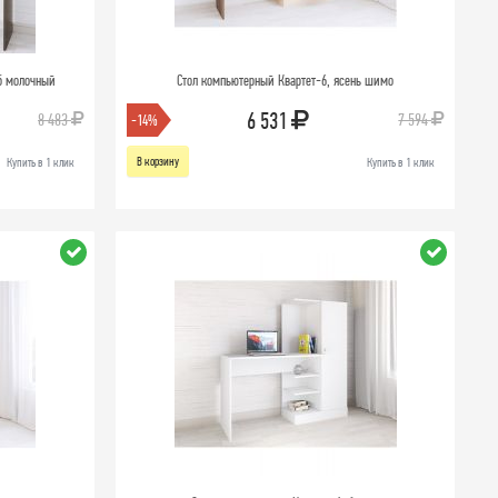
уб молочный
Стол компьютерный Квартет-6, ясень шимо
6 531
8 483
7 594
-14%
В корзину
Купить в 1 клик
Купить в 1 клик