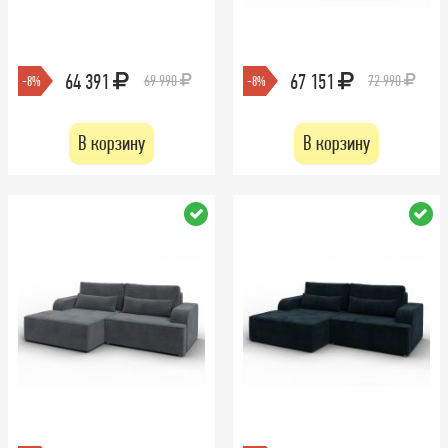
64 391
67 151
69 990
72 990
-8%
-8%
В корзину
В корзину