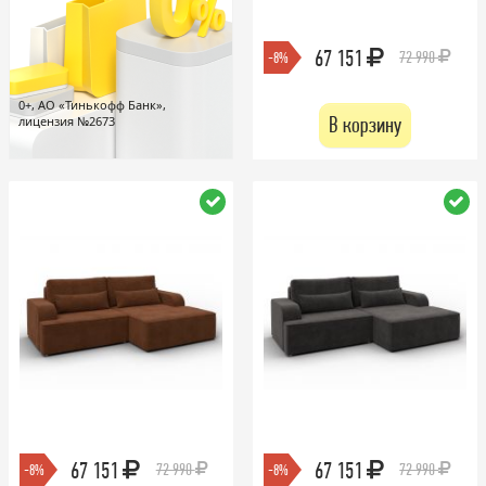
67 151
72 990
-8%
0+, АО «Тинькофф Банк»,
В корзину
лицензия №2673
67 151
67 151
72 990
72 990
-8%
-8%