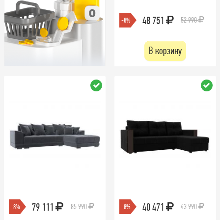
48 751
52 990
-8%
В корзину
79 111
40 471
85 990
43 990
-8%
-8%