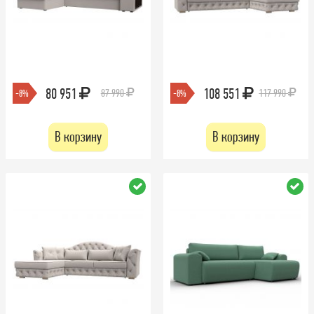
80 951
108 551
87 990
117 990
-8%
-8%
В корзину
В корзину