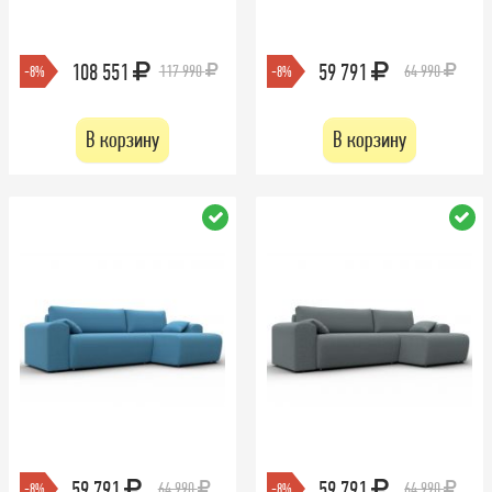
108 551
59 791
117 990
64 990
-8%
-8%
В корзину
В корзину
59 791
59 791
64 990
64 990
-8%
-8%