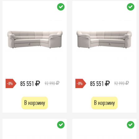
85 551
85 551
92 990
92 990
-8%
-8%
В корзину
В корзину