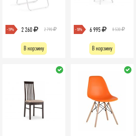
2 260
6 995
2 790
8 530
-19%
-18%
В корзину
В корзину