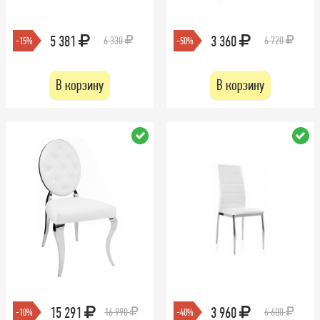
5 381
3 360
6 330
6 720
-15%
-50%
В корзину
В корзину
15 291
3 960
16 990
6 600
-10%
-40%