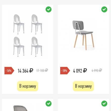
14 364
4 092
17 100
4 990
-16%
-18%
В корзину
В корзину