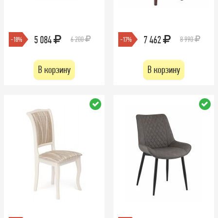
5 084
7 462
6 200
8 990
-18%
-17%
В корзину
В корзину