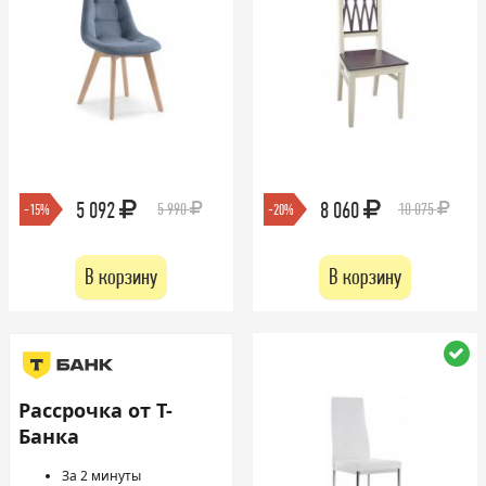
5 092
8 060
5 990
10 075
-15%
-20%
В корзину
В корзину
Рассрочка от Т-
Банка
За 2 минуты