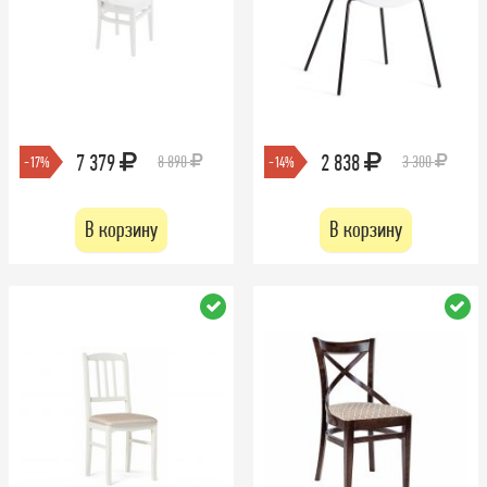
7 379
2 838
8 890
3 300
-17%
-14%
В корзину
В корзину