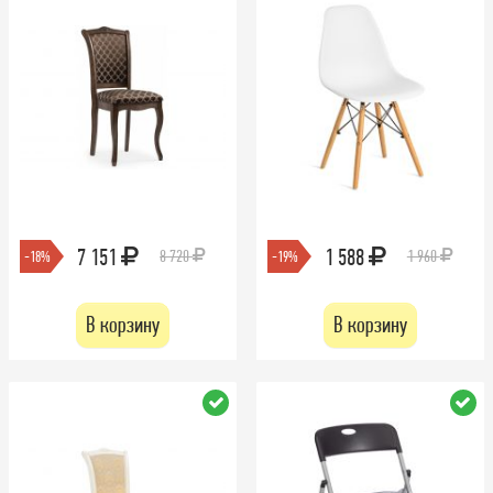
7 151
1 588
8 720
1 960
-18%
-19%
В корзину
В корзину