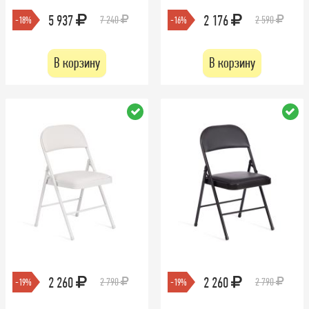
5 937
2 176
7 240
2 590
-18%
-16%
В корзину
В корзину
2 260
2 260
2 790
2 790
-19%
-19%