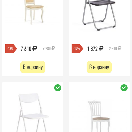
7 610
1 872
9 280
2 310
-18%
-19%
В корзину
В корзину