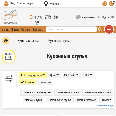
0
Вход / Регистрация
Москва
215-56-
8 (495)
ежедневно с 09:00 до 21:00
07
Акции
Оплата
Доставка
Контакты
Кухня и столовая
Кухонные стулья
Кухонные стулья
По популярности
Цена
МАТЕРИАЛ
ЦВЕТ
В наличии
Со скидкой
Барные стулья на кухню
Деревянные стулья
Металлические стулья
Мягкие стулья
Пластиковые стулья
Скамьи угловые
Табурет
показать еще