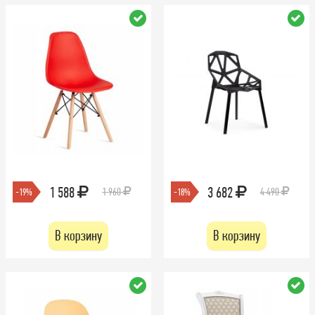
1 588
3 682
1 960
4 490
-19%
-18%
В корзину
В корзину