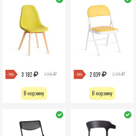
3 182
2 039
3 700
2 370
-14%
-14%
В корзину
В корзину