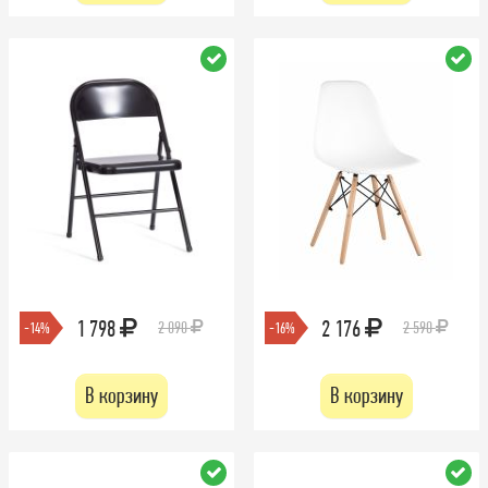
1 798
2 176
2 090
2 590
-14%
-16%
В корзину
В корзину