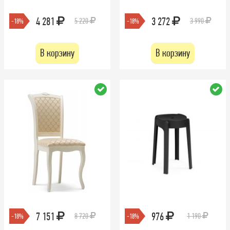
4 281
3 272
5 220
3 990
-18%
-18%
В корзину
В корзину
7 151
976
8 720
1 190
-18%
-18%