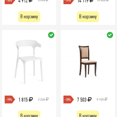
4 912
14 119
5 990
17 430
-18%
-19%
В корзину
В корзину
1 815
7 503
2 240
9 150
-19%
-18%
В корзину
В корзину