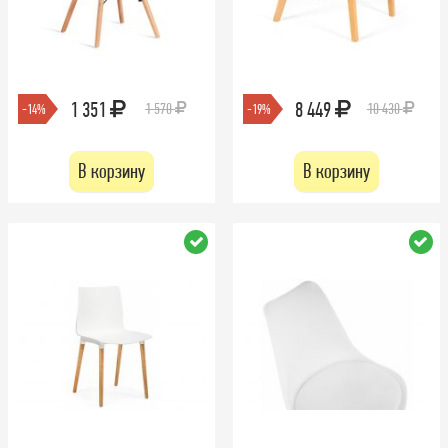
1 351
8 449
1 570
10 430
-14%
-19%
В корзину
В корзину