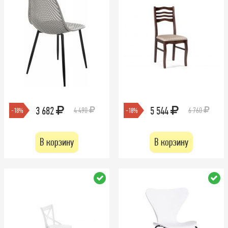
3 682
5 544
4 490
6 760
-18%
-18%
В корзину
В корзину