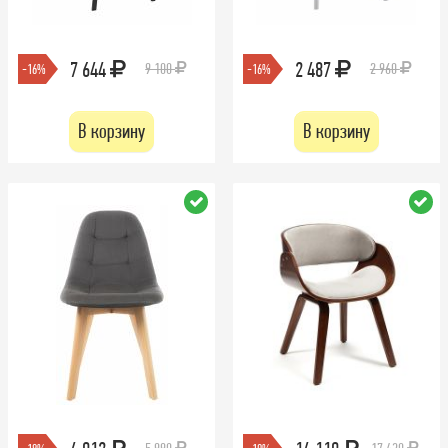
7 644
2 487
9 100
2 960
-16%
-16%
В корзину
В корзину