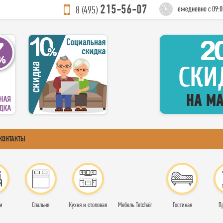
215-56-07
8 (495)
ежедневно с 09:0
КОНТАКТЫ
и
Спальня
Кухня и столовая
Мебель Tetchair
Гостиная
П