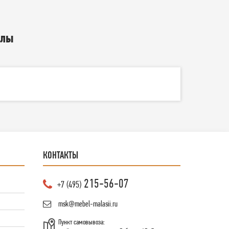
алы
КОНТАКТЫ
215-56-07
+7 (495)
msk@mebel-malasii.ru
Пункт самовывоза: