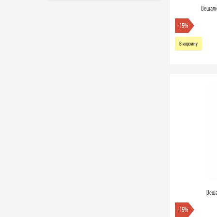
Вешалк
-15%
В корзину
Веша
-15%