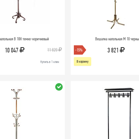
напольная В 10Н темно-коричневый
Вешалка напольная М 10 черн
10 047
3 821
11 820
-15%
В корзину
Купить в 1 клик