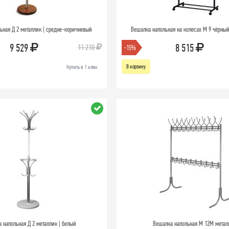
ьная Д 2 металлик | средне-коричневый
Вешалка напольная на колесах М 9 чёрны
9 529
8 515
11 210
-15%
В корзину
Купить в 1 клик
 напольная Д 2 металлик | белый
Вешалка напольная М 12М метал