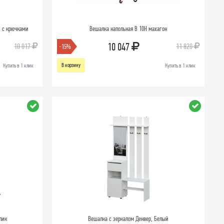
й с крючками
Вешалка напольная В 10Н махагон
10 047
10 017
11 820
-15%
В корзину
Купить в 1 клик
Купить в 1 клик
лик
Вешалка с зеркалом Денвер, Белый