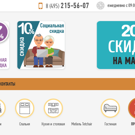
215-56-07
8 (495)
ежедневно с 09:0
КОНТАКТЫ
ПР
и
Спальня
Кухня и столовая
Мебель Tetchair
Гостиная