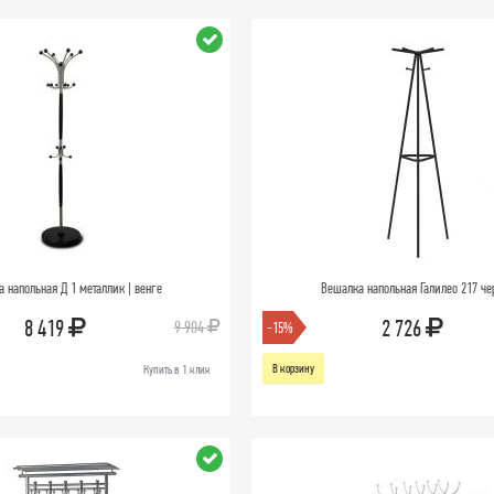
 напольная Д 1 металлик | венге
Вешалка напольная Галилео 217 ч
8 419
2 726
9 904
-15%
В корзину
Купить в 1 клик