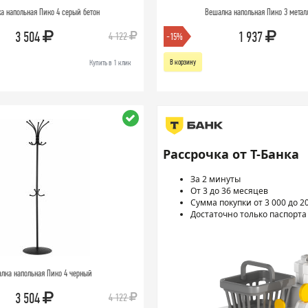
а напольная Пико 4 серый бетон
Вешалка напольная Пико 3 метал
3 504
1 937
4 122
-15%
В корзину
Купить в 1 клик
Рассрочка от Т-Банка
За 2 минуты
От 3 до 36 месяцев
Сумма покупки от 3 000 до 2
Достаточно только паспорта
лка напольная Пико 4 черный
3 504
4 122