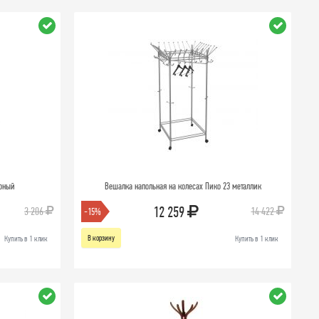
ерный
Вешалка напольная на колесах Пико 23 металлик
12 259
3 206
14 422
-15%
В корзину
Купить в 1 клик
Купить в 1 клик