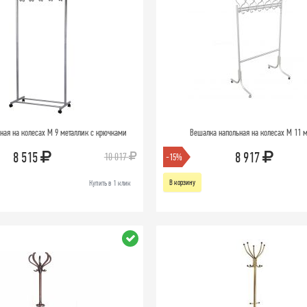
ная на колесах М 9 металлик с крючками
Вешалка напольная на колесах М 11 
8 515
8 917
10 017
-15%
В корзину
Купить в 1 клик