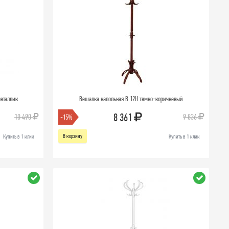
металлик
Вешалка напольная В 12Н темно-коричневый
8 361
10 490
9 836
-15%
В корзину
Купить в 1 клик
Купить в 1 клик