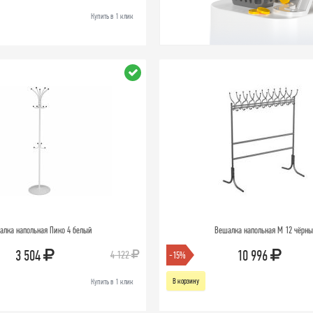
Купить в 1 клик
алка напольная Пико 4 белый
Вешалка напольная М 12 чёрн
3 504
10 996
4 122
-15%
В корзину
Купить в 1 клик