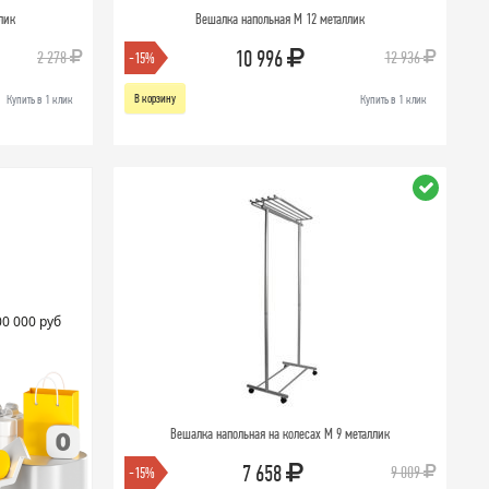
лик
Вешалка напольная М 12 металлик
10 996
2 278
12 936
-15%
В корзину
Купить в 1 клик
Купить в 1 клик
00 000 руб
Вешалка напольная на колесах М 9 металлик
7 658
9 009
-15%