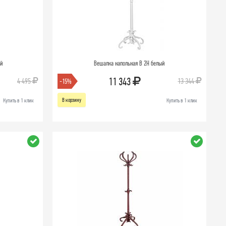
ый
Вешалка напольная В 2Н белый
11 343
4 495
13 344
-15%
В корзину
Купить в 1 клик
Купить в 1 клик