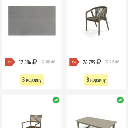
12 384
26 799
12 900
27 915
-4%
-4%
В корзину
В корзину