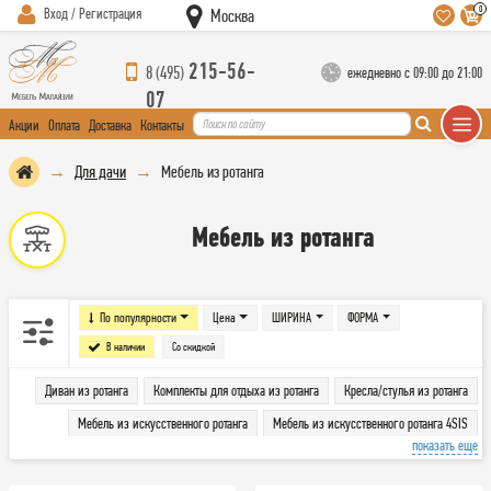
0
Вход / Регистрация
Москва
215-56-
8 (495)
ежедневно с 09:00 до 21:00
07
Акции
Оплата
Доставка
Контакты
Для дачи
Мебель из ротанга
Мебель из ротанга
По популярности
Цена
ШИРИНА
ФОРМА
В наличии
Со скидкой
Диван из ротанга
Комплекты для отдыха из ротанга
Кресла/стулья из ротанга
Мебель из искусственного ротанга
Мебель из искусственного ротанга 4SIS
показать еще
Предметы интерьера из ротанга
Садовая мебель из лозы
Сопутствующая мебель из ротанга
Столы и столики из ротанга