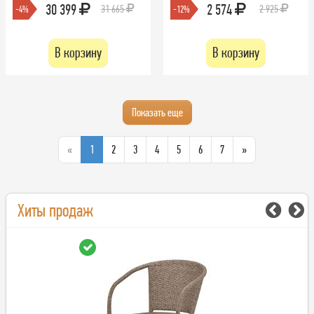
30 399
2 574
31 665
2 925
-4%
-12%
В корзину
В корзину
Показать еще
«
1
2
3
4
5
6
7
»
Хиты продаж