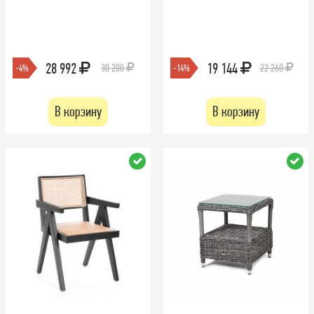
28 992
19 144
30 200
22 260
-4%
-14%
В корзину
В корзину