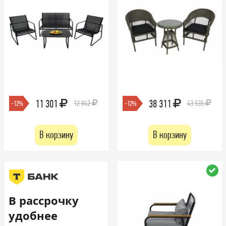
11 301
38 311
12 842
43 535
-12%
-12%
В корзину
В корзину
В рассрочку
удобнее