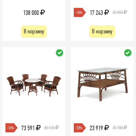
138 000
17 243
20 050
-14%
В корзину
В корзину
73 591
23 919
85 570
35 700
-14%
-33%