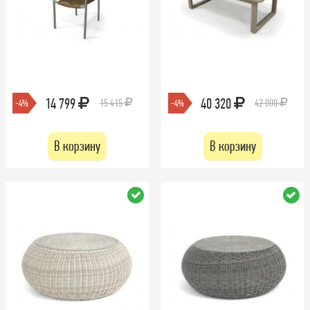
14 799
40 320
15 415
42 000
-4%
-4%
В корзину
В корзину