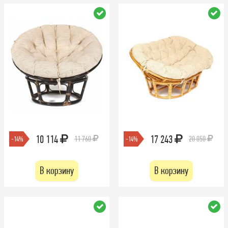
10 114
17 243
11 760
20 050
-14%
-14%
В корзину
В корзину