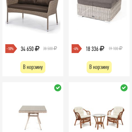
34 650
18 336
38 500
19 100
-10%
-4%
В корзину
В корзину