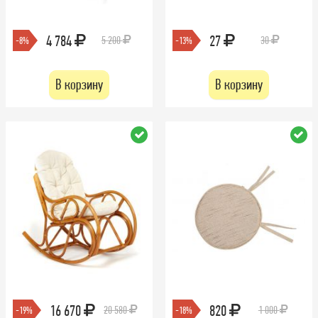
4 784
27
5 200
30
-8%
-13%
В корзину
В корзину
16 670
820
20 580
1 000
-19%
-18%