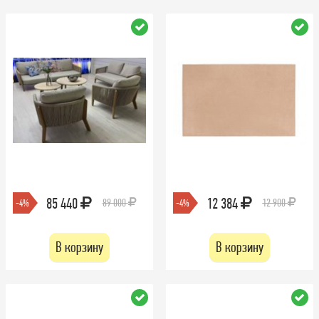
85 440
12 384
89 000
12 900
-4%
-4%
В корзину
В корзину