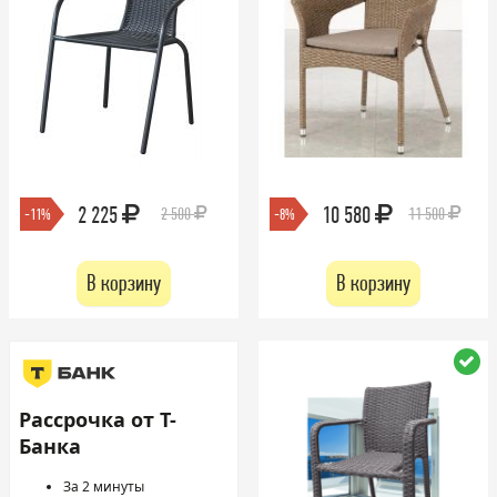
2 225
10 580
2 500
11 500
-11%
-8%
В корзину
В корзину
Рассрочка от Т-
Банка
За 2 минуты