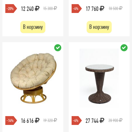
12 240
17 760
15 300
18 500
-20%
-4%
В корзину
В корзину
16 616
27 744
19 320
28 900
-14%
-4%