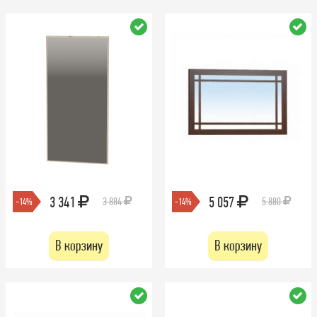
3 341
5 057
3 884
5 880
-14%
-14%
В корзину
В корзину