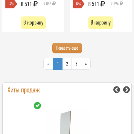
8 511
8 511
9 896
9 896
-14%
-14%
В корзину
В корзину
Показать еще
«
1
2
3
»
Хиты продаж