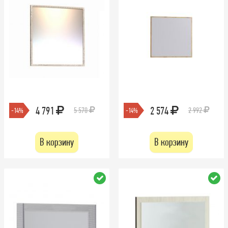
4 791
2 574
5 570
2 992
-14%
-14%
В корзину
В корзину