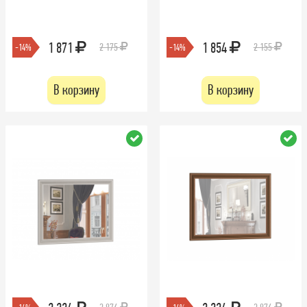
1 871
1 854
2 175
2 155
-14%
-14%
В корзину
В корзину