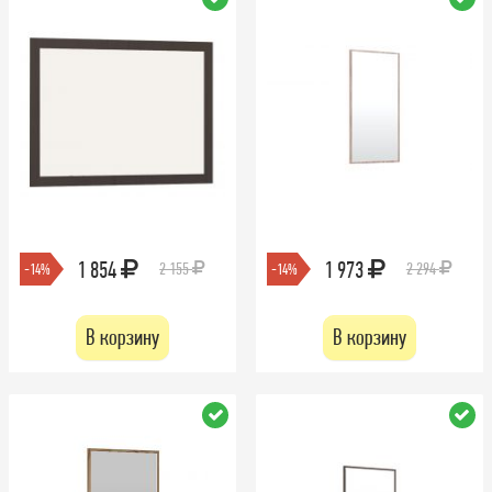
1 854
1 973
2 155
2 294
-14%
-14%
В корзину
В корзину