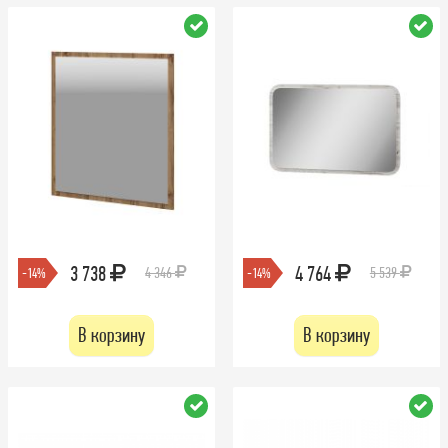
3 738
4 764
4 346
5 539
-14%
-14%
В корзину
В корзину