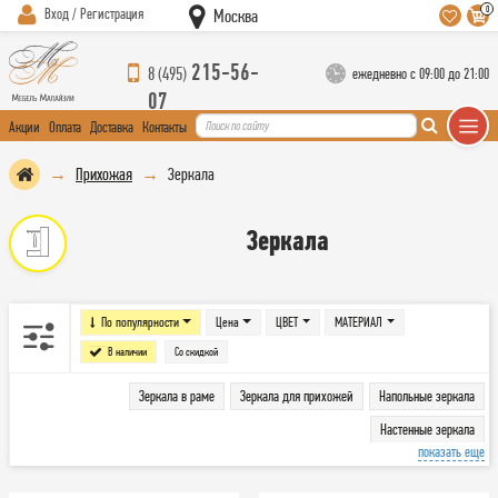
0
Вход / Регистрация
Москва
215-56-
8 (495)
ежедневно с 09:00 до 21:00
07
Акции
Оплата
Доставка
Контакты
Прихожая
Зеркала
Зеркала
По популярности
Цена
ЦВЕТ
МАТЕРИАЛ
В наличии
Со скидкой
Зеркала в раме
Зеркала для прихожей
Напольные зеркала
Настенные зеркала
показать еще