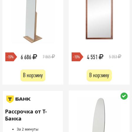
6 686
4 551
7 865
5 353
-15%
-15%
В корзину
В корзину
Рассрочка от Т-
Банка
За 2 минуты