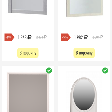
1 868
1 982
2 171
2 304
-14%
-14%
В корзину
В корзину