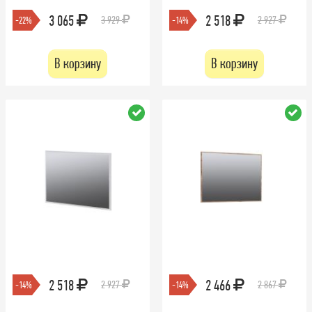
3 065
2 518
3 929
2 927
-22%
-14%
В корзину
В корзину
2 518
2 466
2 927
2 867
-14%
-14%