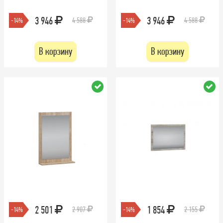
3 946
3 946
4 588
4 588
-14%
-14%
В корзину
В корзину
2 501
1 854
2 907
2 155
-14%
-14%