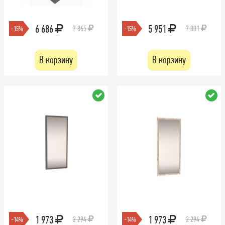
6 686
5 951
7 865
7 001
-15%
-15%
В корзину
В корзину
1 973
1 973
2 294
2 294
-14%
-14%