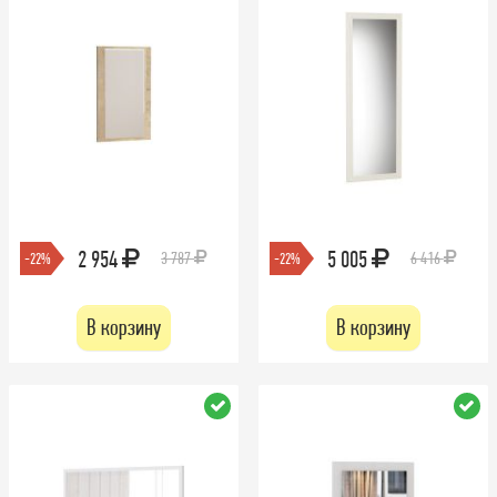
2 954
5 005
3 787
6 416
-22%
-22%
В корзину
В корзину