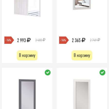
2 993
2 365
3 480
2 749
-14%
-14%
В корзину
В корзину