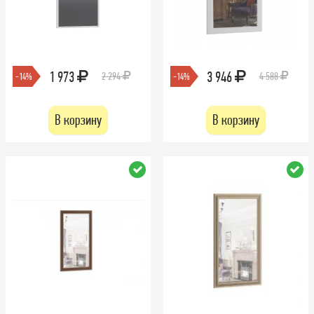
1 973
3 946
2 294
4 588
-14%
-14%
В корзину
В корзину