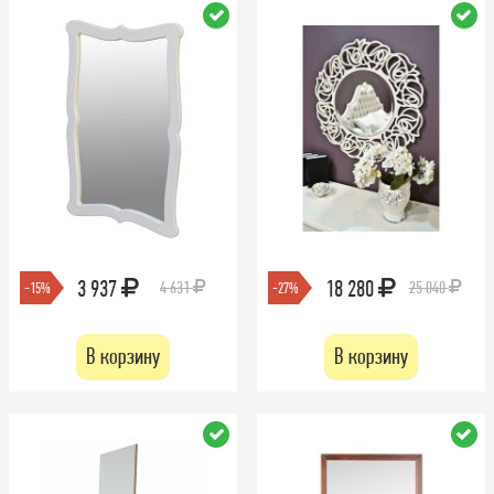
3 937
18 280
4 631
25 040
-15%
-27%
В корзину
В корзину