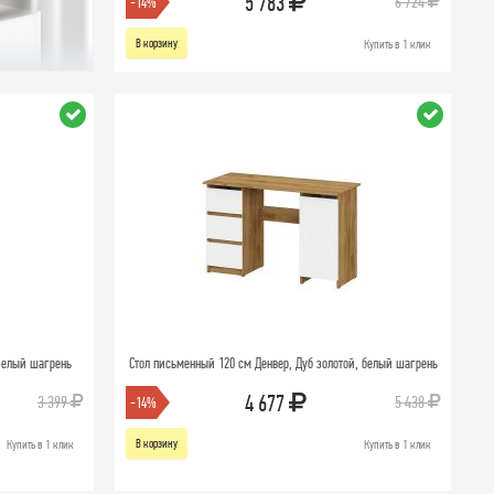
5 783
6 724
-14%
В корзину
Купить в 1 клик
 Белый шагрень
Стол письменный 120 см Денвер, Дуб золотой, белый шагрень
4 677
3 399
5 438
-14%
В корзину
Купить в 1 клик
Купить в 1 клик