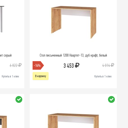
фит серый
Стол письменный 1200 Квартет-13, дуб крафт, белый
3 453
6 822
4 014
-14%
В корзину
Купить в 1 клик
Купить в 1 клик