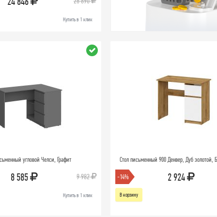
24 846
28 890
Купить в 1 клик
сьменный угловой Челси, Графит
Стол письменный 900 Денвер, Дуб золотой,
8 585
2 924
9 982
-14%
В корзину
Купить в 1 клик