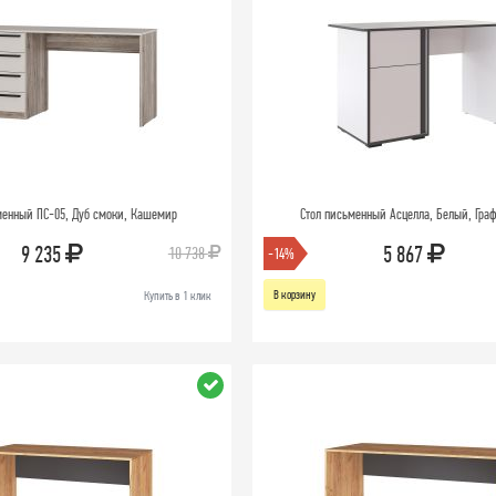
менный ПС-05, Дуб смоки, Кашемир
Стол письменный Асцелла, Белый, Гра
9 235
5 867
10 738
-14%
В корзину
Купить в 1 клик