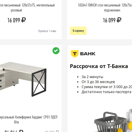
тол письменный 120х57х75, мечтательный
S02641 ПИКСИ стол письменный 120х75х
розовый
подснежник
16 099
16 099
В корзину
Купить в 1 клик
Рассрочка от Т-Банка
За 2 минуты
От 3 до 36 месяцев
Сумма покупки от 3 000 до 2
Достаточно только паспорта
версальный Калифорния Хардвиг СР01 ЛДСП
Юта