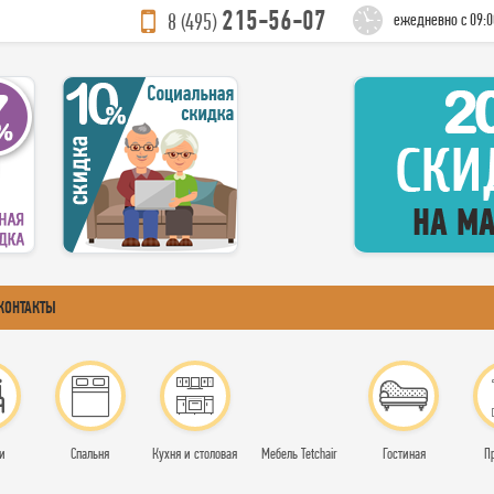
215-56-07
8 (495)
ежедневно с 09:0
КОНТАКТЫ
и
Спальня
Кухня и столовая
Мебель Tetchair
Гостиная
П