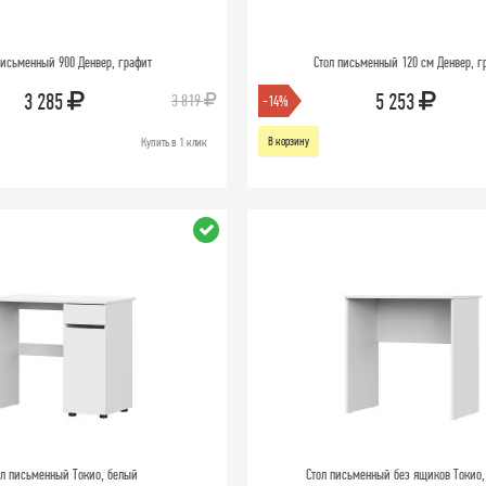
письменный 900 Денвер, графит
Стол письменный 120 см Денвер, г
3 285
5 253
3 819
-14%
В корзину
Купить в 1 клик
ол письменный Токио, белый
Стол письменный без ящиков Токио