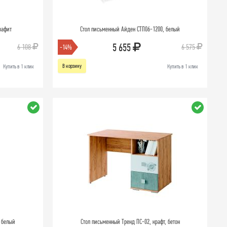
рафит
Стол письменный Айден СТП06-1200, белый
5 655
6 108
6 575
-14%
В корзину
Купить в 1 клик
Купить в 1 клик
, белый
Стол письменный Тренд ПС-02, крафт, бетон