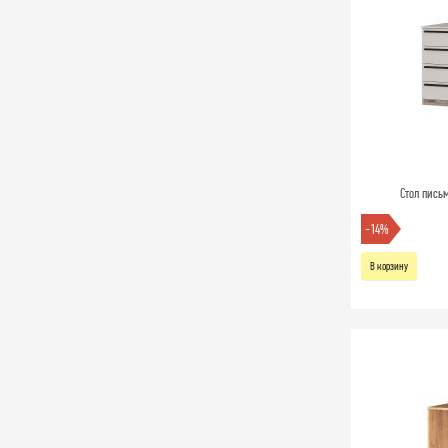
Стол пись
-14%
В корзину