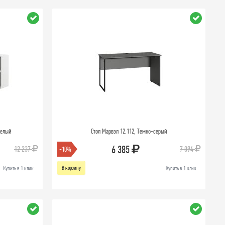
Белый
Стол Марвэл 12.112, Темно-серый
6 385
12 237
7 094
-10%
В корзину
Купить в 1 клик
Купить в 1 клик