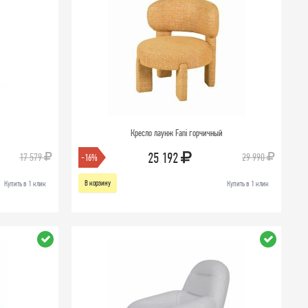
Кресло лаунж Fani горчичный
25 192
17 579
29 990
-16%
В корзину
Купить в 1 клик
Купить в 1 клик