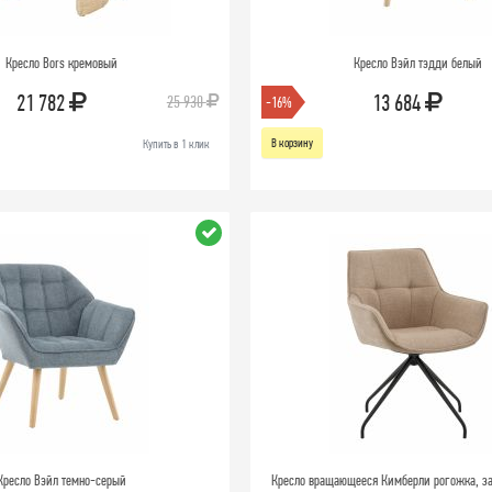
Кресло Bors кремовый
Кресло Вэйл тэдди белый
21 782
13 684
25 930
-16%
В корзину
Купить в 1 клик
Кресло Вэйл темно-серый
Кресло вращающееся Кимберли рогожка, 