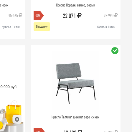
ас орех
Кресло Норден, велюр, серый
22 071
15 165
23 990
-8%
В корзину
Купить в 1 клик
Купить в 1 клик
00 000 руб
Кресло Теллинг шенилл серо-синий