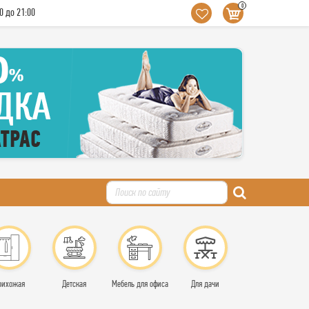
0
0 до 21:00
рихожая
Детская
Мебель для офиса
Для дачи