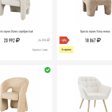
сло лаунж Bones серебристый
Кресло лаунж Voma мокка
20 992
18 867
24 990
-16%
В корзину
Купить в 1 клик