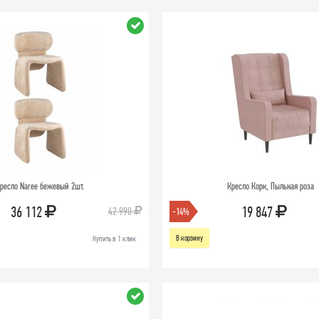
ресло Naree бежевый 2шт.
Кресло Корк, Пыльная роза
36 112
19 847
42 990
-14%
В корзину
Купить в 1 клик