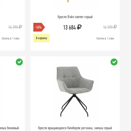
Кресло Вэйл светло-серый
13 684
16 290
16 290
-16%
В корзину
Купить в 1 клик
Купить в 1 клик
замша бежевый
Кресло вращающееся Кимберли рогожка, замша серый