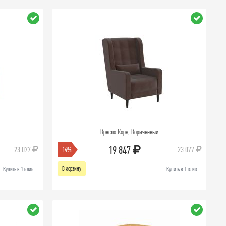
Кресло Корк, Коричневый
19 847
23 077
23 077
-14%
В корзину
Купить в 1 клик
Купить в 1 клик