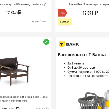
торини арт.R40166 черный, "Garden story"
Кресло Вега 10 ткань бирюза | карк
12 842
12 891
-15%
Купить в 1 клик
В корзину
Рассрочка от Т-Банка
За 2 минуты
От 3 до 36 месяцев
Сумма покупки от 3 000 до 2
Достаточно только паспорта
еработанной кожи темно-коричневого цвета
и ясеня в ореховом цвете