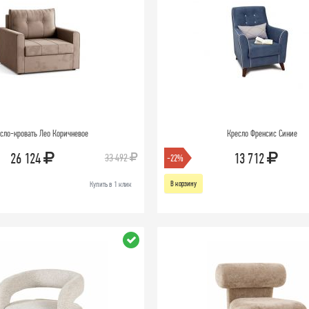
сло-кровать Лео Коричневое
Кресло Френсис Синие
26 124
13 712
33 492
-22%
В корзину
Купить в 1 клик