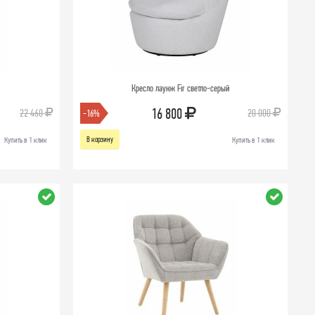
Кресло лаунж Fir светло-серый
16 800
22 460
20 000
-16%
В корзину
Купить в 1 клик
Купить в 1 клик