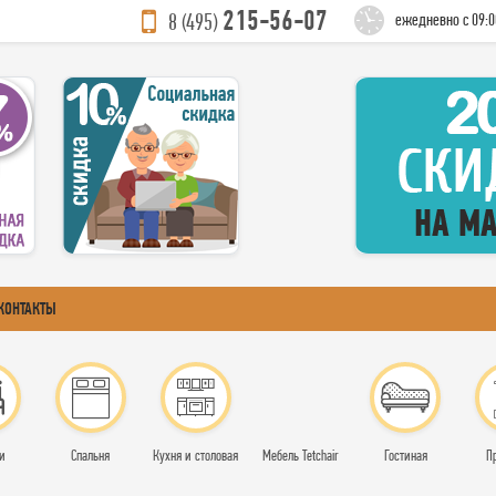
215-56-07
8 (495)
ежедневно с 09:0
КОНТАКТЫ
и
Спальня
Кухня и столовая
Мебель Tetchair
Гостиная
П