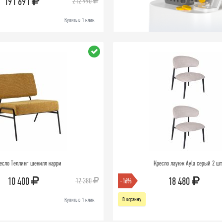
191 691
212 990
Купить в 1 клик
есло Теллинг шенилл карри
Кресло лаунж Ayla серый 2 шт
10 400
18 480
12 380
-16%
В корзину
Купить в 1 клик