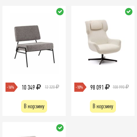
10 349
98 091
12 320
108 990
-16%
-10%
В корзину
В корзину