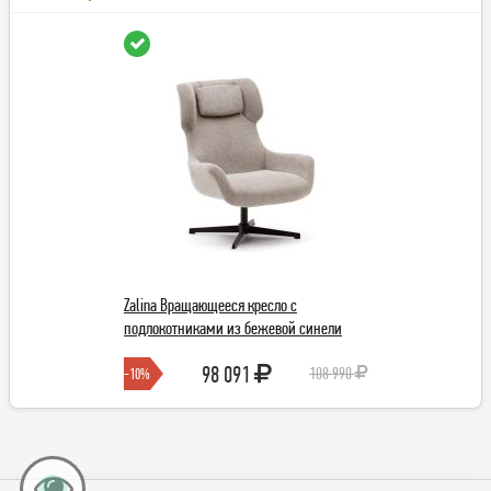
Zalina Вращающееся кресло с
Zalina Вращающеес
подлокотниками из бежевой синели
подлокотниками из
98 091
98 0
108 990
-10%
-10%