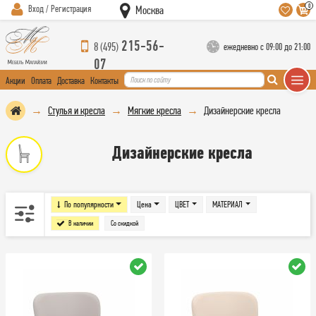
0
Вход / Регистрация
Москва
215-56-
8 (495)
ежедневно с 09:00 до 21:00
07
Акции
Оплата
Доставка
Контакты
Стулья и кресла
Мягкие кресла
Дизайнерские кресла
Дизайнерские кресла
По популярности
Цена
ЦВЕТ
МАТЕРИАЛ
В наличии
Со скидкой