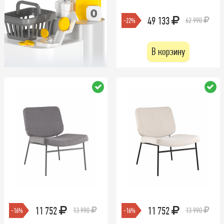
49 133
62 990
-22%
В корзину
11 752
11 752
13 990
13 990
-16%
-16%