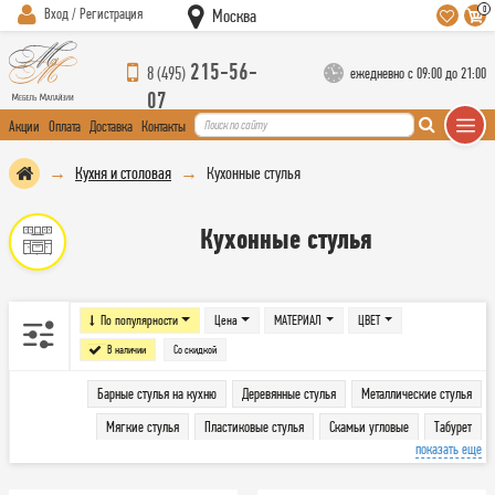
0
Вход / Регистрация
Москва
215-56-
8 (495)
ежедневно с 09:00 до 21:00
07
Акции
Оплата
Доставка
Контакты
Кухня и столовая
Кухонные стулья
Кухонные стулья
По популярности
Цена
МАТЕРИАЛ
ЦВЕТ
В наличии
Со скидкой
Барные стулья на кухню
Деревянные стулья
Металлические стулья
Мягкие стулья
Пластиковые стулья
Скамьи угловые
Табурет
показать еще