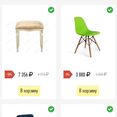
7 356
3 880
8 970
4 000
-18%
-3%
В корзину
В корзину