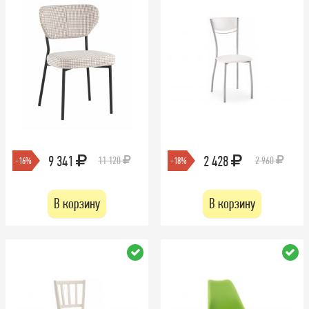
9 341
2 428
11 120
2 960
-16%
-18%
В корзину
В корзину