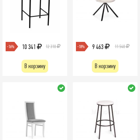
10 341
9 463
12 310
11 540
-16%
-18%
В корзину
В корзину