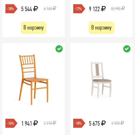
5 544
9 122
6 760
10 990
-18%
-17%
В корзину
В корзину
1 941
5 675
2 310
6 920
-16%
-18%