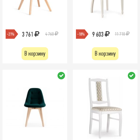
3 761
9 603
4 760
11 710
-21%
-18%
В корзину
В корзину