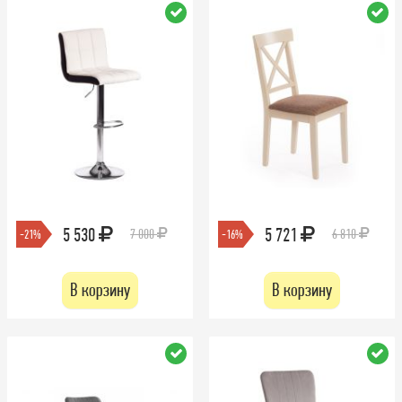
5 530
5 721
7 000
6 810
-21%
-16%
В корзину
В корзину