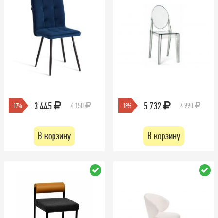
3 445
5 732
4 150
6 990
-17%
-18%
В корзину
В корзину