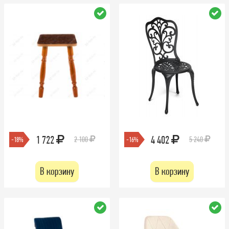
1 722
4 402
2 100
5 240
-18%
-16%
В корзину
В корзину