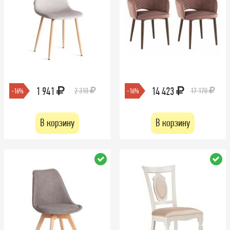
1 941
14 423
2 310
17 170
-16%
-16%
В корзину
В корзину