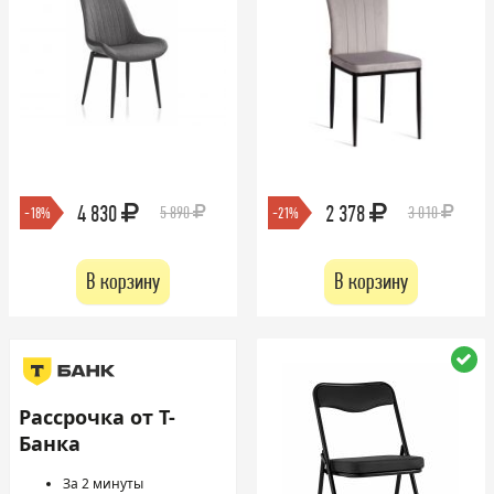
4 830
2 378
5 890
3 010
-18%
-21%
В корзину
В корзину
Рассрочка от Т-
Банка
За 2 минуты