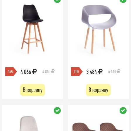
4 066
3 484
4 840
4 410
-16%
-21%
В корзину
В корзину