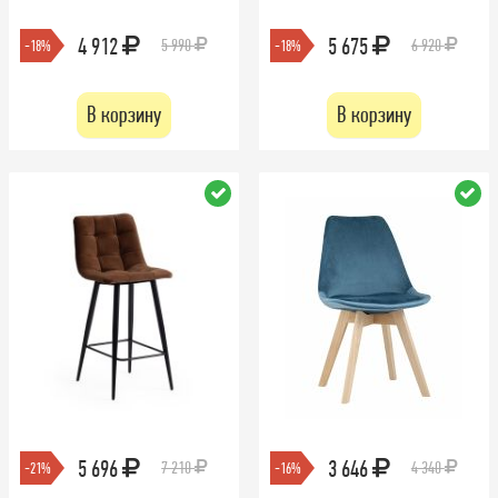
4 912
5 675
5 990
6 920
-18%
-18%
В корзину
В корзину
5 696
3 646
7 210
4 340
-21%
-16%