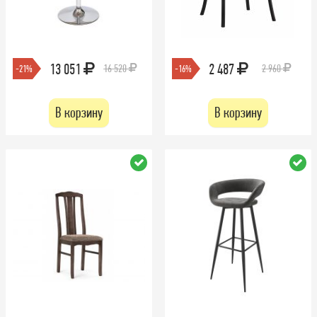
13 051
2 487
16 520
2 960
-21%
-16%
В корзину
В корзину