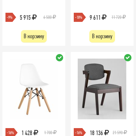
5 915
9 611
6 500
11 720
-9%
-18%
В корзину
В корзину
1 428
18 136
1 700
21 590
-16%
-16%