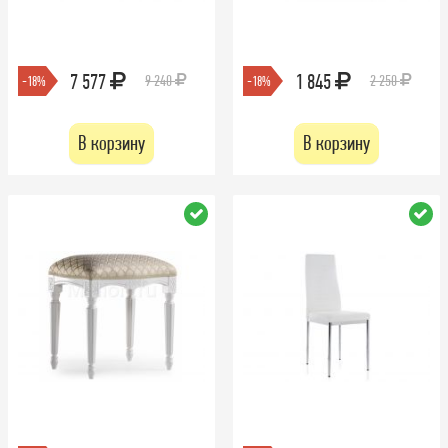
7 577
1 845
9 240
2 250
-18%
-18%
В корзину
В корзину