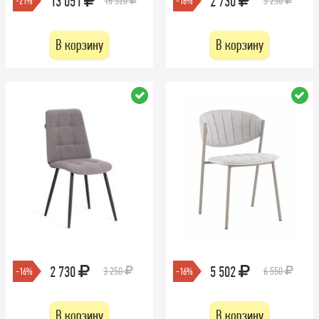
13 051
2 730
16 520
3 250
-21%
-16%
В корзину
В корзину
2 730
5 502
3 250
6 550
-16%
-16%
В корзину
В корзину