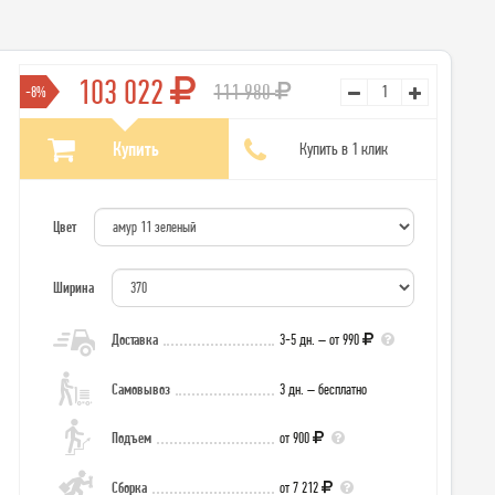
103 022
111 980
-8%
Купить
Купить в 1 клик
Цвет
Ширина
Доставка
3-5 дн. – от 990
Самовывоз
3 дн. – бесплатно
Подъем
от 900
Сборка
от 7 212