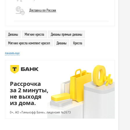
Доставка по России
Диваны
Мягкие кресла
Диваны прямые диваны
Мягкие кресла комплект кресел
Диваны
Кресла
Диваны прямые диваны
Кресла комплект кресел
показать еще
Столы компьютерные компьютерные столы с надстройкой
Рассрочка
за 2 минуты,
не выходя
из дома.
0+, АО «Тинькофф Банк», лицензия №2673