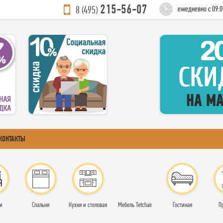
215-56-07
8 (495)
ежедневно с 09:0
КОНТАКТЫ
и
Спальня
Кухня и столовая
Мебель Tetchair
Гостиная
П