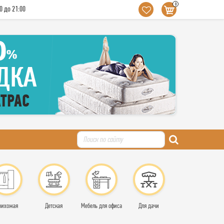
0
0 до 21:00
рихожая
Детская
Мебель для офиса
Для дачи