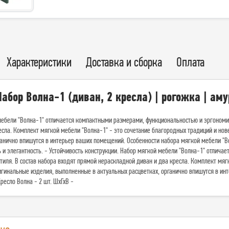
Характеристики
Доставка и сборка
Оплата
абор Волна-1 (диван, 2 кресла) | рогожка | ам
ебели "Волна-1" отличается компактными размерами, функциональностью и эргономич
есла. Комплект мягкой мебели "Волна-1" - это сочетание благородных традиций и но
ганично впишутся в интерьер ваших помещений. Особенности набора мягкой мебели "В
 и элегантность. - Устойчивость конструкции. Набор мягкой мебели "Волна-1" отлич
тиля. В состав набора входят прямой нераскладной диван и два кресла. Комплект мяг
игинальные изделия, выполненные в актуальных расцветках, органично впишутся в инт
Кресло Волна - 2 шт. ШхГхВ -