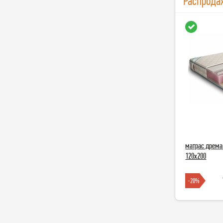
Распрода
матрас дрема
120х200
-20%