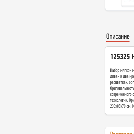
Описание
125325 Н
Набор мягкой м
диван и два кр
расцветках, ор
Оригинальность
современного с
технологий. Ор
238х85х78 см. 