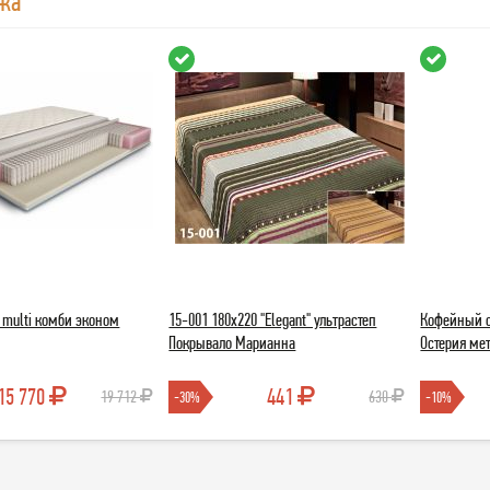
жа
 multi комби эконом
15-001 180х220 "Elegant" ультрастеп
Кофейный с
Покрывало Марианна
Остерия мет
15 770
441
19 712
630
-30%
-10%