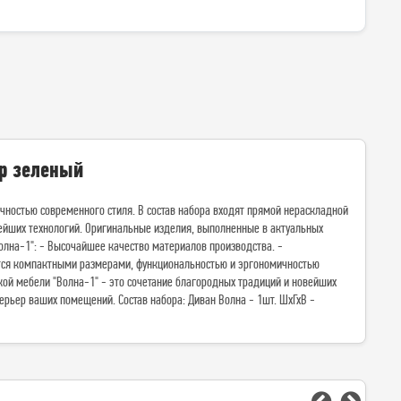
ур зеленый
ностью современного стиля. В состав набора входят прямой нераскладной
вейших технологий. Оригинальные изделия, выполненные в актуальных
олна-1": - Высочайшее качество материалов производства. -
ается компактными размерами, функциональностью и эргономичностью
кой мебели "Волна-1" - это сочетание благородных традиций и новейших
ерьер ваших помещений. Состав набора: Диван Волна - 1шт. ШхГхВ -