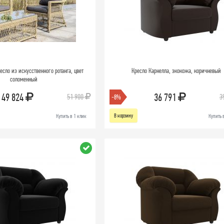
ресло из искусственного ротанга, цвет
Кресло Карнелла, экокожа, коричневый
соломенный
49 824
36 791
51 900
3
-8%
В корзину
Купить в 1 клик
Купить 