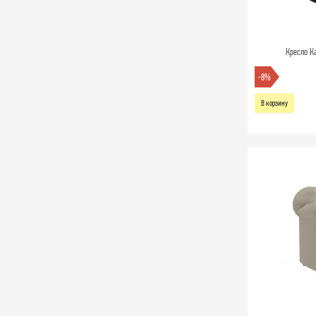
Кресло К
-8%
В корзину