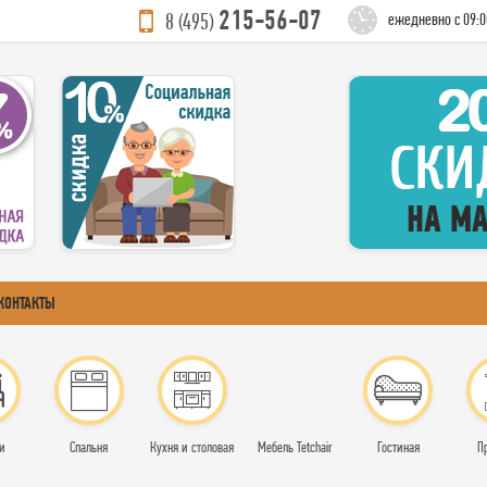
215-56-07
8 (495)
ежедневно с 09:0
КОНТАКТЫ
и
Спальня
Кухня и столовая
Мебель Tetchair
Гостиная
П