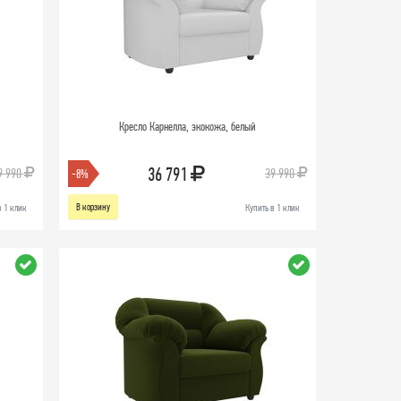
Кресло Карнелла, экокожа, белый
36 791
9 990
39 990
-8%
В корзину
в 1 клик
Купить в 1 клик