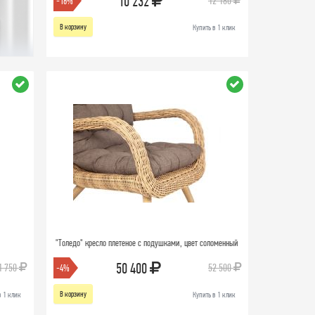
10 232
12 180
-16%
В корзину
Купить в 1 клик
"Толедо" кресло плетеное с подушками, цвет соломенный
50 400
1 750
52 500
-4%
В корзину
в 1 клик
Купить в 1 клик