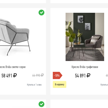
есло Brida светло-серое
Кресло Brida графитовое
58 491
54 891
64 990
6
-10%
В корзину
Купить в 1 клик
Купить 