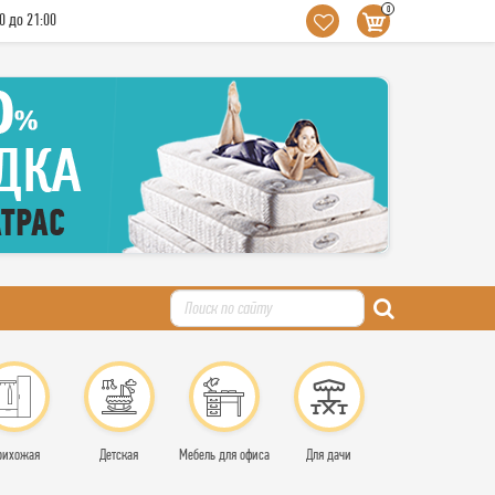
0
0 до 21:00
рихожая
Детская
Мебель для офиса
Для дачи