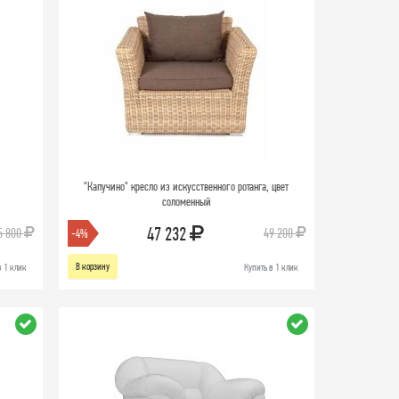
й
"Капучино" кресло из искусственного ротанга, цвет
соломенный
47 232
5 800
49 200
-4%
В корзину
в 1 клик
Купить в 1 клик