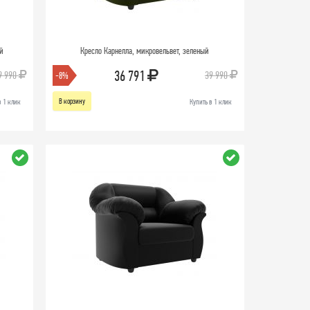
ый
Кресло Карнелла, микровельвет, зеленый
36 791
9 990
39 990
-8%
В корзину
в 1 клик
Купить в 1 клик