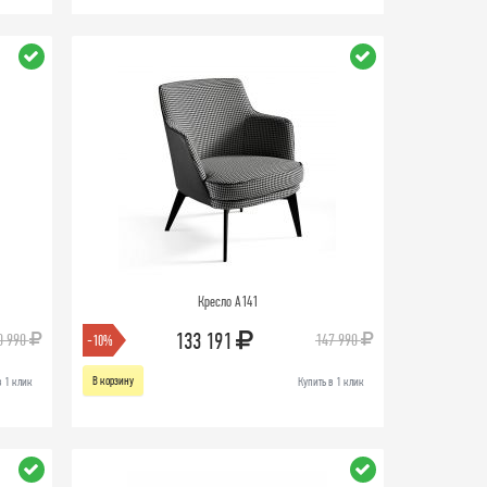
Кресло A141
133 191
0 990
147 990
-10%
В корзину
в 1 клик
Купить в 1 клик