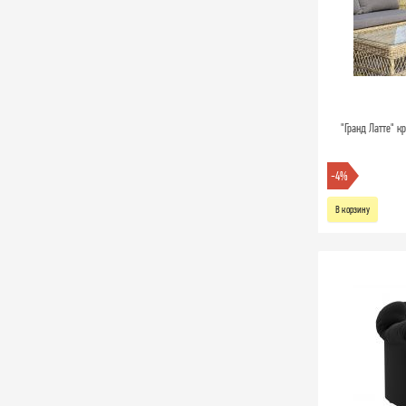
"Гранд Латте" к
-4%
В корзину