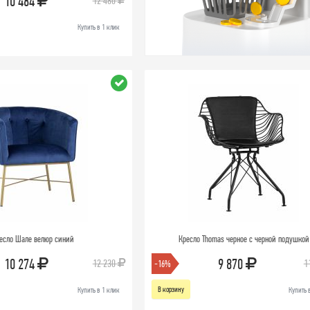
10 484
12 480
Купить в 1 клик
есло Шале велюр синий
Кресло Thomas черное с черной подушкой
10 274
9 870
12 230
1
-16%
В корзину
Купить в 1 клик
Купить 