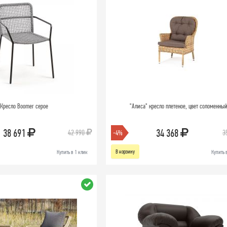
Кресло Boomer серое
"Алиса" кресло плетеное, цвет соломенны
38 691
34 368
42 990
3
-4%
В корзину
Купить в 1 клик
Купить 