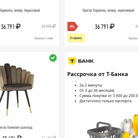
Карнелла, велюр, бирюзовый
Кресло Карнелла, велюр, коричневый
36 791
36 791
39 990
3
-8%
В корзину
Купить в 1 клик
Купить 
Рассрочка от Т-Банка
За 2 минуты
От 3 до 36 месяцев
Сумма покупки от 3 000 до 200 0
Достаточно только паспорта
есло Камелия шоколад