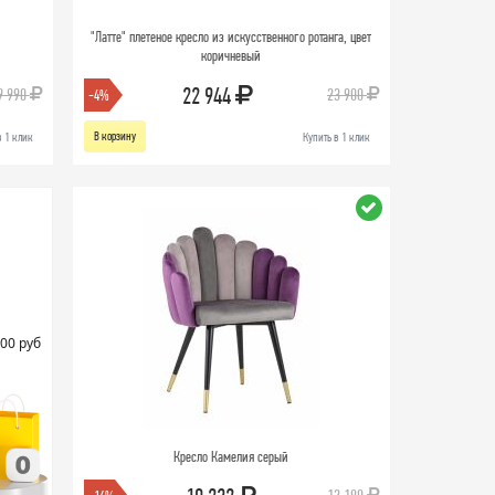
"Латте" плетеное кресло из искусственного ротанга, цвет
коричневый
22 944
9 990
23 900
-4%
В корзину
в 1 клик
Купить в 1 клик
00 руб
Кресло Камелия серый