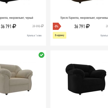
арнелла, микровельвет, черный
Кресло Карнелла, микровельвет, коричнев
36 791
36 791
39 990
3
-8%
В корзину
Купить в 1 клик
Купить 