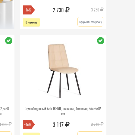
2 730
3 250
-16%
Оформить рассрочку
В корзину
52,5х88
Стул обеденный Asti TREND, экокожа, бежевая, 47х54х86
ал
см
3 117
3 850
3 710
-16%