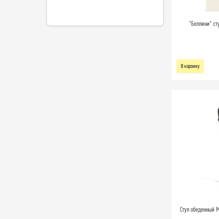
"Беллини" ст
В корзину
Стул обеденный Me