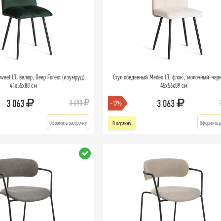
eet LT, велюр, Deep Forest (изумруд),
Стул обеденный Medeo LT, флок , молочный-черн
41х55х88 см
45х56х89 см
3 063
3 063
3 690
-17%
Оформить рассрочку
Оформить р
В корзину