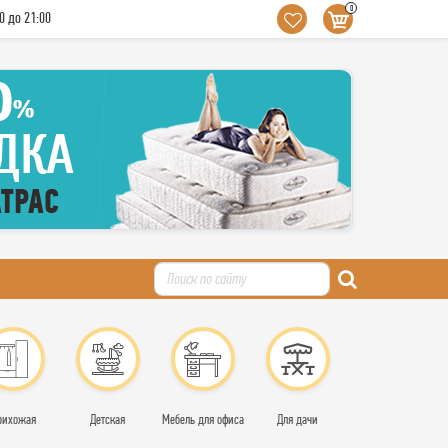
0
0 до 21:00
рихожая
Детская
Мебель для офиса
Для дачи