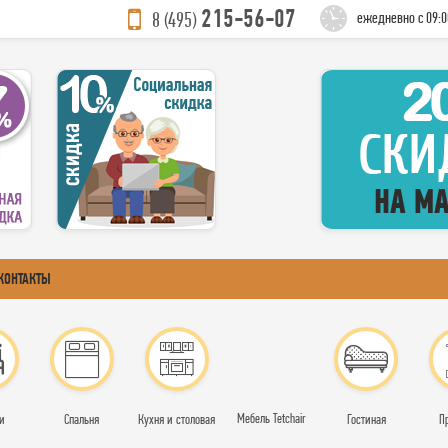
215-56-07
8 (495)
ежедневно с 09:0
КОНТАКТЫ
Мебель Tetchair
и
Спальня
Кухня и столовая
Гостиная
П