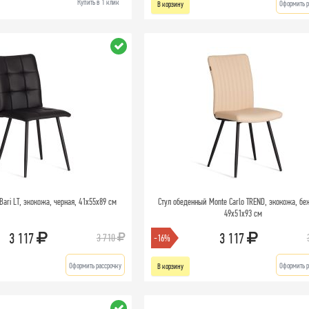
Купить в 1 клик
Оформить р
В корзину
Bari LT, экокожа, черная, 41х55х89 см
Стул обеденный Monte Carlo TREND, экокожа, бе
49х51х93 см
3 117
3 117
3 710
-16%
Оформить рассрочку
Оформить р
В корзину