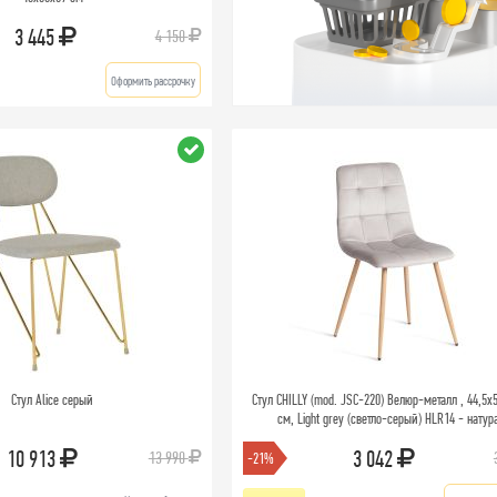
3 445
4 150
Оформить рассрочку
Стул Alice серый
Стул CHILLY (mod. JSC-220) Велюр-металл , 44,5х
см, Light grey (светло-серый) HLR14 - натур
10 913
3 042
13 990
-21%