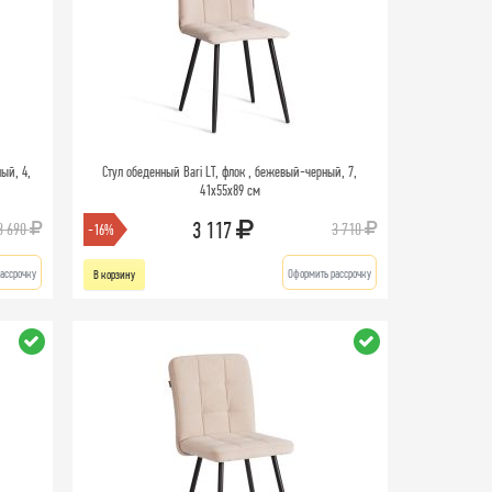
ый, 4,
Стул обеденный Bari LT, флок , бежевый-черный, 7,
41х55х89 см
3 117
3 690
3 710
-16%
ассрочку
Оформить рассрочку
В корзину