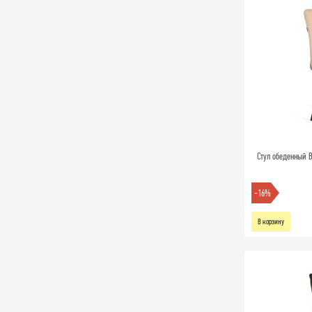
Стул обеденный B
-16%
В корзину