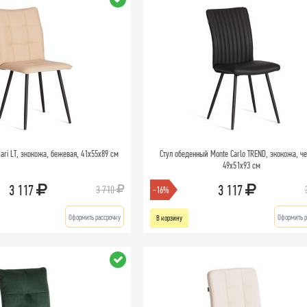
ari LT, экокожа, бежевая, 41х55х89 см
Стул обеденный Monte Carlo TREND, экокожа, че
49х51х93 см
3 117
3 117
3 710
-16%
Оформить рассрочку
Оформить р
В корзину