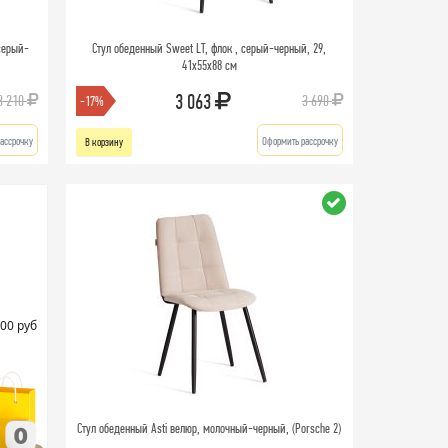
серый-
Стул обеденный Sweet LT, флок , серый-черный, 29,
41х55х88 см
3 063
3 210
3 690
-17%
ассрочку
Оформить рассрочку
В корзину
00 руб
Стул обеденный Asti велюр, молочный-черный, (Porsche 2)