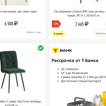
ул пластиковый, цвет темно-серый
Стул обеденный La Rousse NEW, ткань рогожка, 
черный, 3M 16-2, 45x55x93 см
6 500
2 665
-17%
Купить в 1 клик
Оформить р
В корзину
Рассрочка от Т-Банка
За 2 минуты
От 3 до 36 месяцев
Сумма покупки от 3 000 до 200 0
Достаточно только паспорта
deo LT, велюр, Deep Forest (изумруд),
45х56х89 см