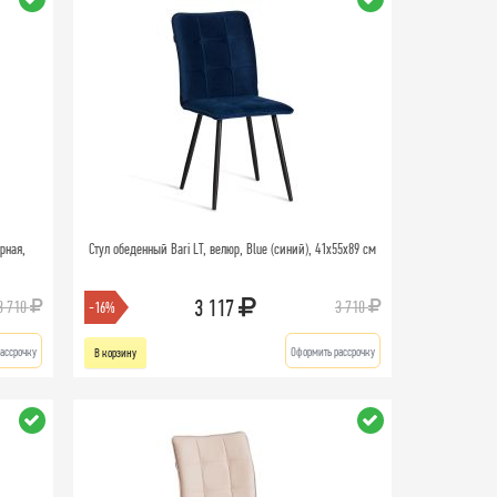
рная,
Стул обеденный Bari LT, велюр, Blue (синий), 41х55х89 см
3 117
3 710
3 710
-16%
ассрочку
Оформить рассрочку
В корзину