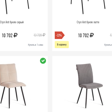
Стул Ant букле серый
Стул Ant букле латте
10 702
10 702
13 720
1
-22%
В корзину
Купить в 1 клик
Купить 