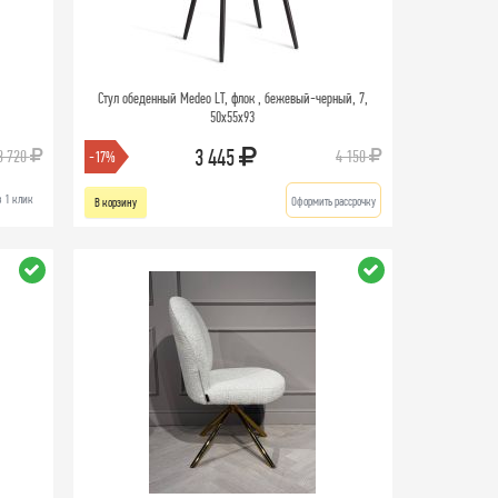
Стул обеденный Medeo LT, флок , бежевый-черный, 7,
50х55х93
3 445
3 720
4 150
-17%
в 1 клик
Оформить рассрочку
В корзину