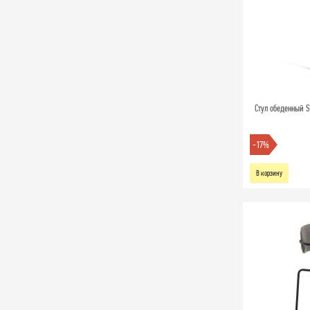
Стул обеденный Sw
-17%
В корзину