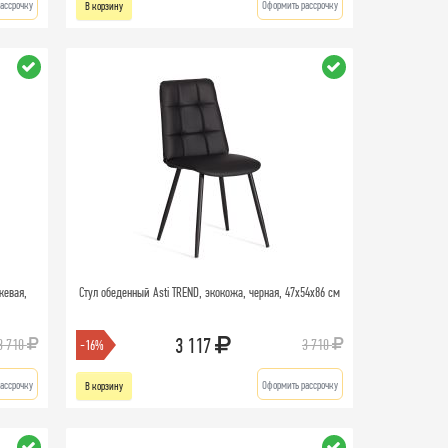
ассрочку
Оформить рассрочку
В корзину
жевая,
Стул обеденный Asti TREND, экокожа, черная, 47х54х86 см
3 117
3 710
3 710
-16%
ассрочку
Оформить рассрочку
В корзину