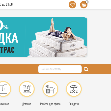
0
0 до 21:00
рихожая
Детская
Мебель для офиса
Для дачи