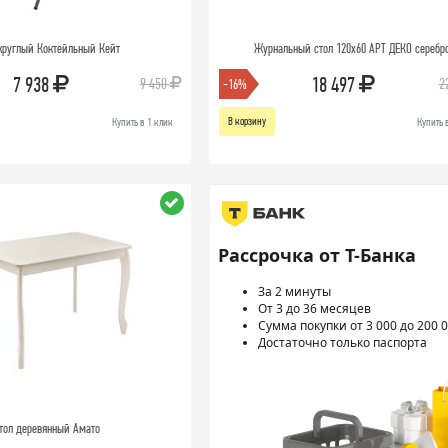
круглый Коктейльный Кейт
Журнальный стол 120х60 АРТ ДЕКО серебр
7 938
18 497
9 450
2
-16%
В корзину
Купить в 1 клик
Купить 
Рассрочка от Т-Банка
За 2 минуты
От 3 до 36 месяцев
Сумма покупки от 3 000 до 200 0
Достаточно только паспорта
тол деревянный Амато