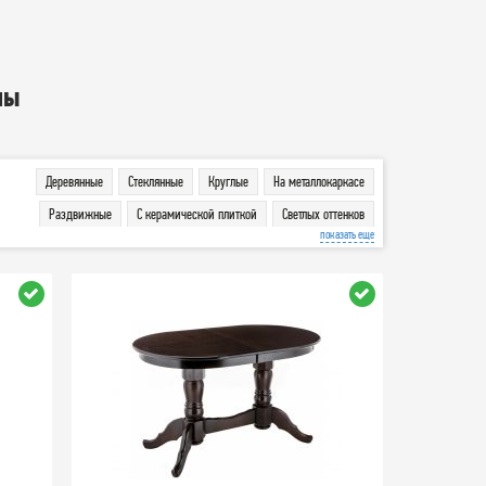
лы
Деревянные
Стеклянные
Круглые
На металлокаркасе
Раздвижные
С керамической плиткой
Светлых оттенков
показать еще
Темных оттенков
Столы-книжка