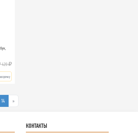
-бук,
7 420
ассрочку
14
»
КОНТАКТЫ