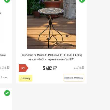
тиной
Стол Secret de Maison ROMEO (mod. PL08-1070-1-GBRN)
металл, 60х72см, черный-плитка "ASTRA"
5 402
3 600
6 430
-16%
в 1 клик
Оформить рассрочку
В корзину