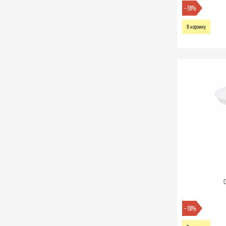
-18%
В корзину
С
-18%