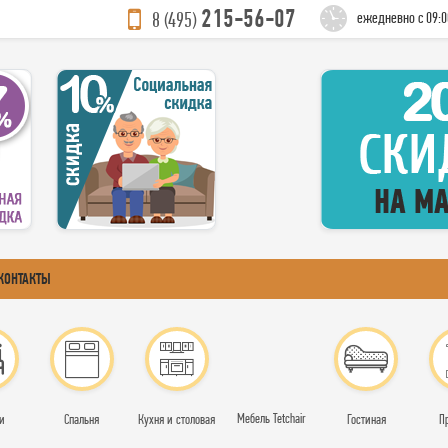
215-56-07
8 (495)
ежедневно с 09:0
КОНТАКТЫ
Мебель Tetchair
и
Спальня
Кухня и столовая
Гостиная
П