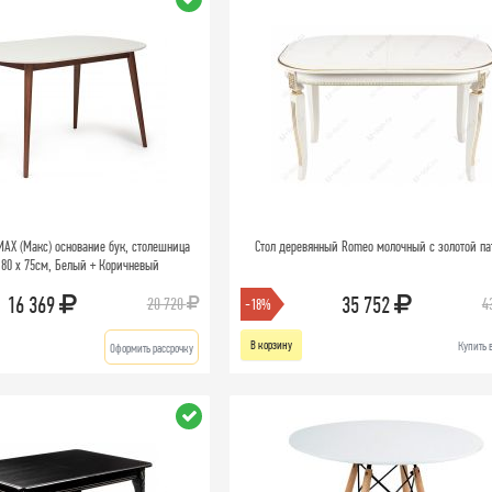
MAX (Макс) основание бук, столешница
Стол деревянный Romeo молочный с золотой па
 80 х 75см, Белый + Коричневый
16 369
35 752
20 720
4
-18%
В корзину
Купить 
Оформить рассрочку