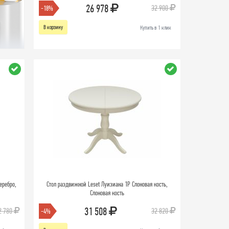
26 978
32 900
-18%
В корзину
Купить в 1 клик
еребро,
Стол раздвижной Leset Луизиана 1Р Слоновая кость,
Слоновая кость
31 508
2 780
32 820
-4%