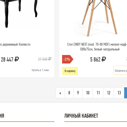
ол деревянный Каллисто
Стол CINDY NEXT (mod. 70-80 MDF) металл-мдф
D80х75см, белый-натуральный
28 447
5 862
31 260
-21%
Купить в 1 клик
Оформить р
В корзину
«
8
9
10
11
12
13
ИЯ
ЛИЧНЫЙ КАБИНЕТ