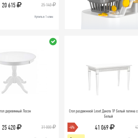
20 615
25 140
Купить в 1 клик
тол деревянный Лосон
Стол раздвижной Leset Дакота 1Р Белый патина с
Белый
25 420
41 069
31 000
4
-4%