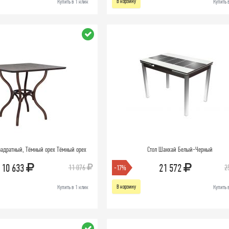
В корзину
Купить в 1 клик
Купить 
квадратный, Тёмный орех Тёмный орех
Стол Шанхай Белый-Черный
10 633
21 572
11 076
2
-17%
В корзину
Купить в 1 клик
Купить 