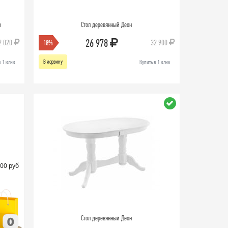
о
Стол деревянный Деон
26 978
2 020
32 900
-18%
В корзину
в 1 клик
Купить в 1 клик
00 руб
Стол деревянный Деон