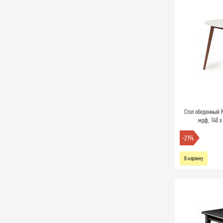
Стол обеденный 
мдф, 140 х
-21%
В корзину