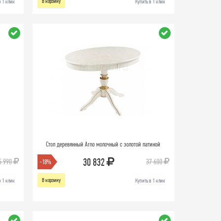
В корзину
в 1 клик
Купить в 1 клик
Стол деревянный Arno молочный с золотой патиной
30 832
5 990
37 600
-18%
В корзину
в 1 клик
Купить в 1 клик