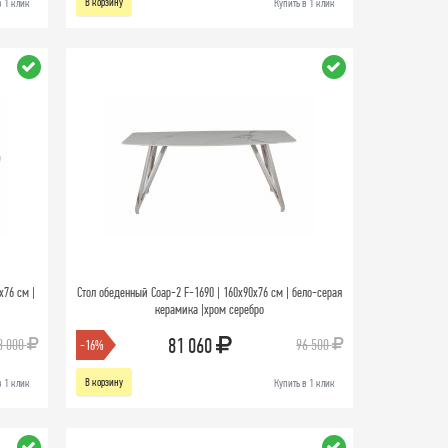
В корзину
в 1 клик
Купить в 1 клик
x76 см |
Стол обеденный Соар-2 F-1690 | 160х90х76 см | бело-серая
керамика |хром серебро
81 060
3 000
96 500
-16%
В корзину
в 1 клик
Купить в 1 клик