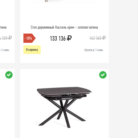
атина
Стол деревянный Кассиль крем - золотая патина
133 136
4 320
162 360
-18%
В корзину
в 1 клик
Купить в 1 клик