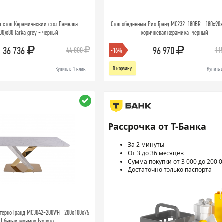
 стол Керамический стол Памелла
Стол обеденный Рио Гранд MC232-180BR | 180х90х
00)х80 larka grey - черный
коричневая керамика |черный
36 736
96 970
44 800
11
-16%
В корзину
Купить в 1 клик
Купить 
Рассрочка от Т-Банка
За 2 минуты
От 3 до 36 месяцев
Сумма покупки от 3 000 до 200 0
Достаточно только паспорта
терно Гранд MC3042-200WH | 200х100х75
 | белый мрамор |золото