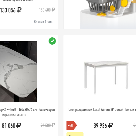
133 056
158 400
Купить в 1 клик
р-2 F-1690 | 160х90х76 см | бело-серая
Стол раздвижной Leset Айлин 2Р Белый, Белый
керамика |золото
81 060
39 936
96 500
4
-4%