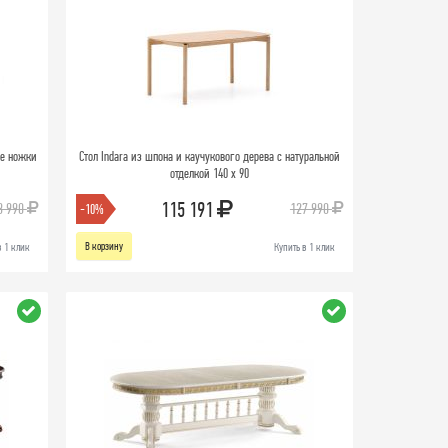
ые ножки
Стол Indara из шпона и каучукового дерева с натуральной
отделкой 140 х 90
115 191
3 990
127 990
-10%
В корзину
в 1 клик
Купить в 1 клик