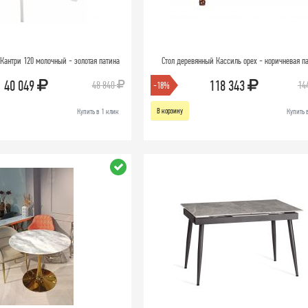
Кантри 120 молочный - золотая патина
Стол деревянный Кассиль орех - коричневая п
40 049
118 343
48 840
14
-18%
В корзину
Купить в 1 клик
Купить 