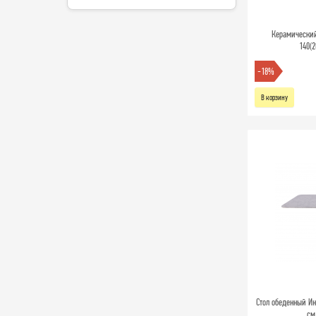
Керамический
140(2
-18%
В корзину
Стол обеденный Ин
см