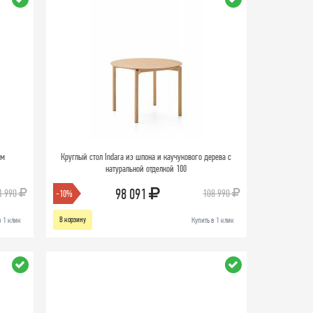
см
Круглый стол Indara из шпона и каучукового дерева с
натуральной отделкой 100
98 091
1 990
108 990
-10%
В корзину
в 1 клик
Купить в 1 клик