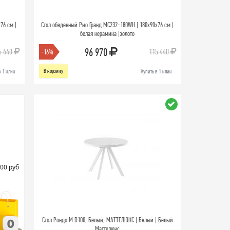
76 см |
Стол обеденный Рио Гранд MC232-180WH | 180х90х76 см |
белая керамика |золото
96 970
5 440
115 440
-16%
В корзину
в 1 клик
Купить в 1 клик
00 руб
Стол Рондо М D100, Белый, МАТТЕЛЮКС | Белый | Белый
Маттелюкс