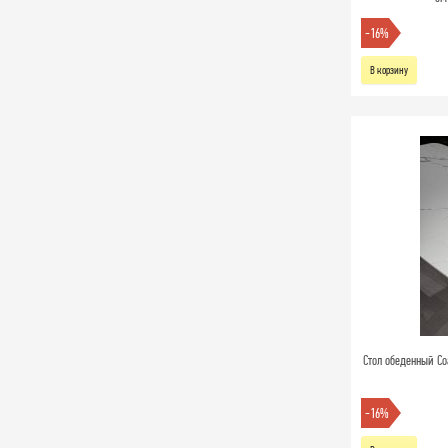
-16%
В корзину
Стол обеденный Соа
-16%