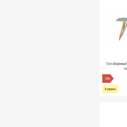
Стол обеденный 
зо
-16%
В корзину