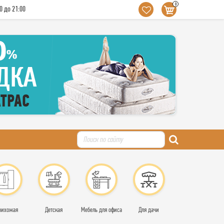
0
0 до 21:00
рихожая
Детская
Мебель для офиса
Для дачи