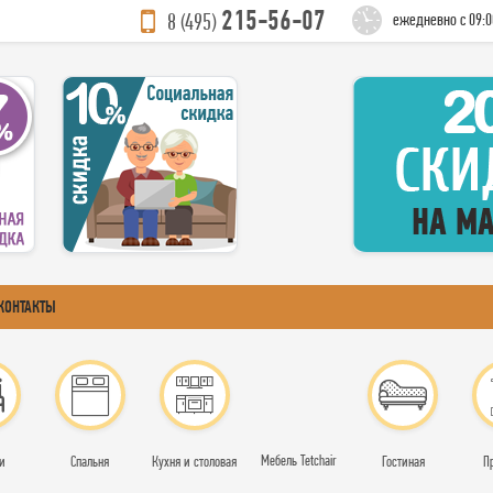
215-56-07
8 (495)
ежедневно с 09:0
КОНТАКТЫ
Мебель Tetchair
и
Спальня
Кухня и столовая
Гостиная
П