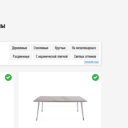
лы
Деревянные
Стеклянные
Круглые
На металлокаркасе
Раздвижные
С керамической плиткой
Светлых оттенков
показать еще
Темных оттенков
Столы-книжка