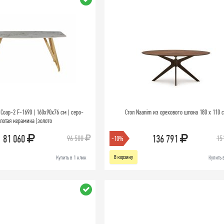
Соар-2 F-1690 | 160х90х76 см | серо-
Стол Naanim из орехового шпона 180 x 110 
лотая керамика |золото
81 060
136 791
96 500
15
-10%
В корзину
Купить в 1 клик
Купить 