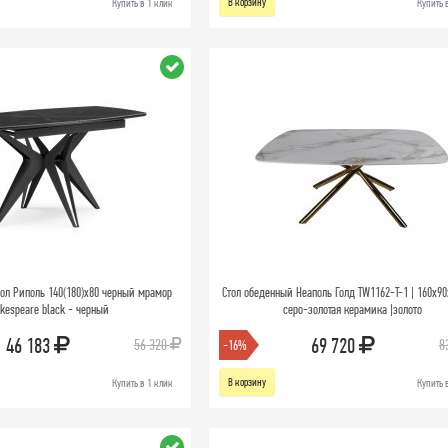
В корзину
Купить в 1 клик
Купить 
ол Риполь 140(180)х80 черный мрамор
Стол обеденный Неаполь Голд TW1162-T-1 | 160x90
kespeare black - черный
серо-золотая керамика |золото
46 183
69 720
56 320
8
-16%
В корзину
Купить в 1 клик
Купить 