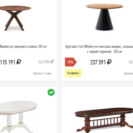
 Naanim из орехового шпона 120 см
Круглый стол Wilshire из массива акации, стальн
с черной отделкой, 120 см
115 191
237 591
127 990
26
-10%
В корзину
Купить в 1 клик
Купить 