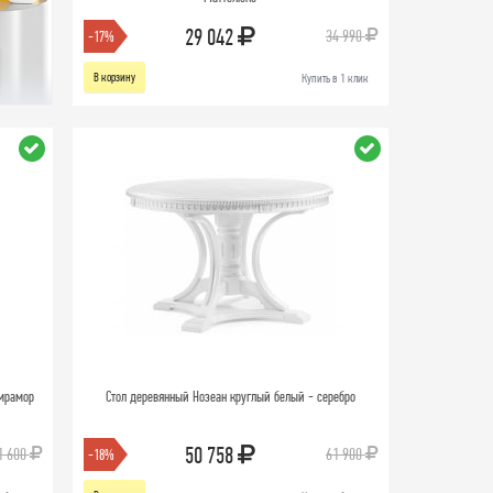
29 042
34 990
-17%
В корзину
Купить в 1 клик
 мрамор
Стол деревянный Нозеан круглый белый - серебро
50 758
1 600
61 900
-18%