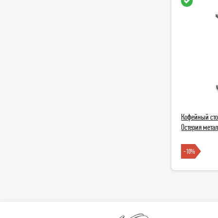
Кофейный сто
Остерия метал
-10%