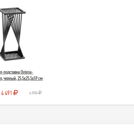
л-подставка Osteria-
л, черный, 25,5х25,5х59 см
4 491
4 990