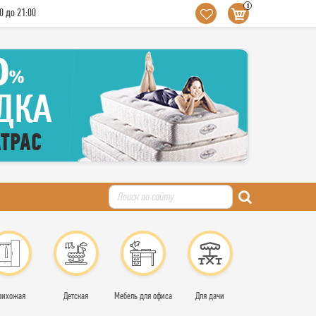
0
0 до 21:00
рихожая
Детская
Мебель для офиса
Для дачи