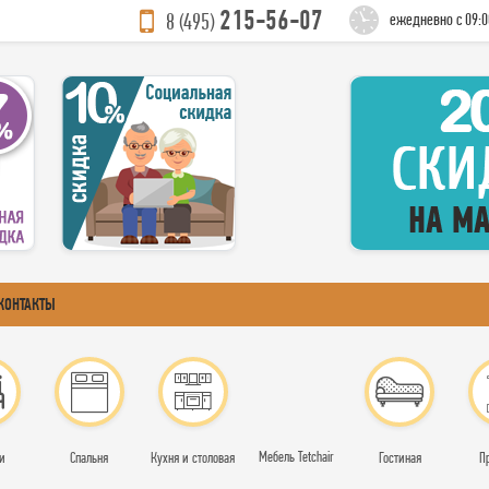
215-56-07
8 (495)
ежедневно с 09:0
КОНТАКТЫ
Мебель Tetchair
и
Спальня
Кухня и столовая
Гостиная
П