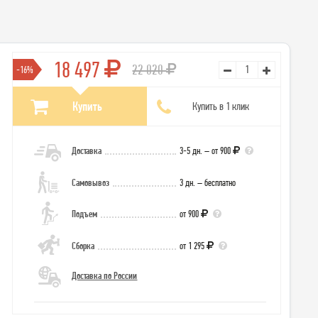
18 497
22 020
-16%
Купить
Купить в 1 клик
Доставка
3-5 дн. – от 900
Самовывоз
3 дн. – бесплатно
Подъем
от 900
Сборка
от 1 295
Доставка по России