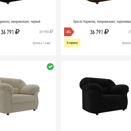
арнелла, микровельвет, черный
Кресло Карнелла, микровельвет, коричнев
36 791
36 791
39 990
3
-8%
В корзину
Купить в 1 клик
Купить 