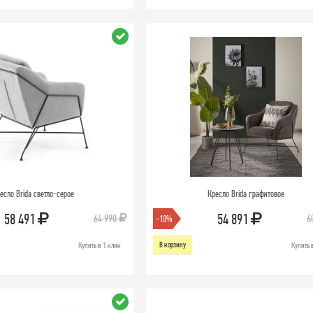
есло Brida светло-серое
Кресло Brida графитовое
58 491
54 891
64 990
6
-10%
В корзину
Купить в 1 клик
Купить 