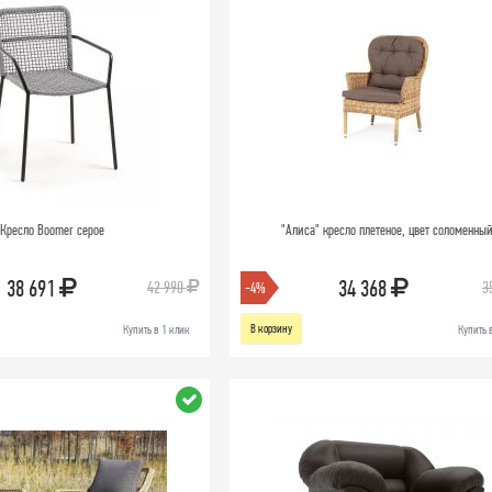
Кресло Boomer серое
"Алиса" кресло плетеное, цвет соломенны
38 691
34 368
42 990
3
-4%
В корзину
Купить в 1 клик
Купить 