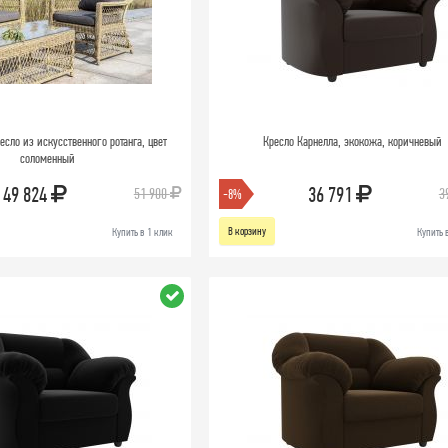
ресло из искусственного ротанга, цвет
Кресло Карнелла, экокожа, коричневый
соломенный
49 824
36 791
51 900
3
-8%
В корзину
Купить в 1 клик
Купить 