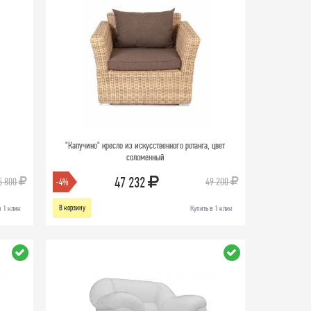
й
"Капучино" кресло из искусственного ротанга, цвет
соломенный
47 232
5 800
49 200
-4%
В корзину
в 1 клик
Купить в 1 клик