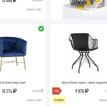
10 484
12 480
Купить в 1 клик
есло Шале велюр синий
Кресло Thomas черное с черной подушкой
10 274
9 870
12 230
1
-16%
В корзину
Купить в 1 клик
Купить 