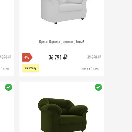
Кресло Карнелла, экокожа, белый
36 791
9 990
39 990
-8%
В корзину
в 1 клик
Купить в 1 клик