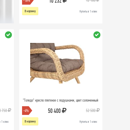
10 232
12 180
-16%
В корзину
Купить в 1 клик
"Толедо" кресло плетеное с подушками, цвет соломенный
50 400
1 750
52 500
-4%
В корзину
в 1 клик
Купить в 1 клик