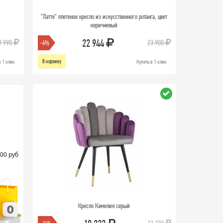
"Латте" плетеное кресло из искусственного ротанга, цвет
коричневый
22 944
9 990
23 900
-4%
В корзину
в 1 клик
Купить в 1 клик
00 руб
Кресло Камелия серый