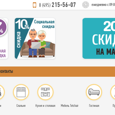
215-56-07
8 (495)
ежедневно с 09:0
КОНТАКТЫ
и
Спальня
Кухня и столовая
Мебель Tetchair
Гостиная
П