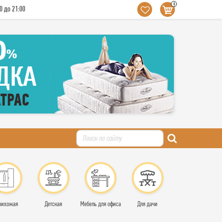
0
0 до 21:00
рихожая
Детская
Мебель для офиса
Для дачи