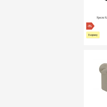
Кресло К
-8%
В корзину