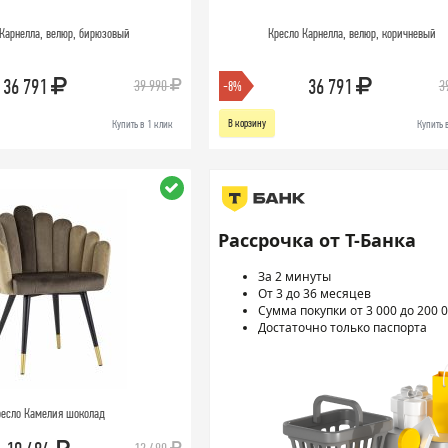
Карнелла, велюр, бирюзовый
Кресло Карнелла, велюр, коричневый
36 791
36 791
39 990
3
-8%
В корзину
Купить в 1 клик
Купить 
Рассрочка от Т-Банка
За 2 минуты
От 3 до 36 месяцев
Сумма покупки от 3 000 до 200 0
Достаточно только паспорта
есло Камелия шоколад