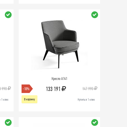
Кресло A141
133 191
0 990
147 990
-10%
В корзину
в 1 клик
Купить в 1 клик