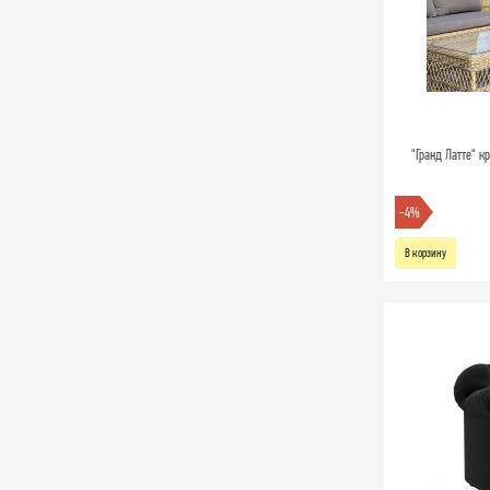
"Гранд Латте" к
-4%
В корзину