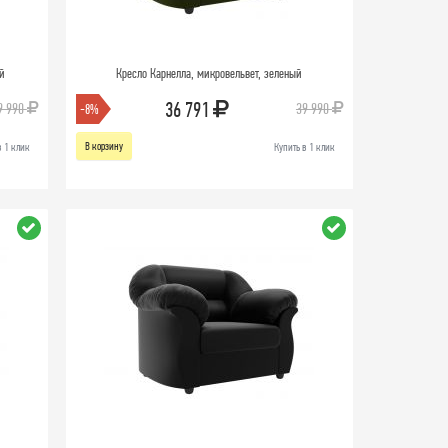
ый
Кресло Карнелла, микровельвет, зеленый
36 791
9 990
39 990
-8%
В корзину
в 1 клик
Купить в 1 клик