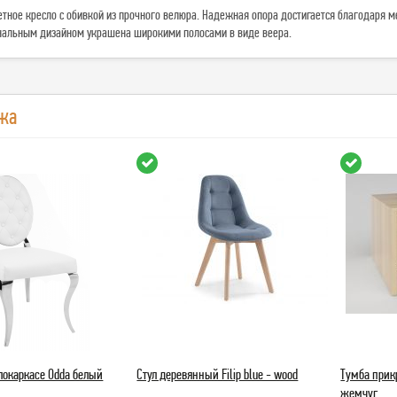
тное кресло с обивкой из прочного велюра. Надежная опора достигается благодаря 
инальным дизайном украшена широкими полосами в виде веера.
жа
ллокаркасе Odda белый
Стул деревянный Filip blue - wood
Тумба прик
жемчуг