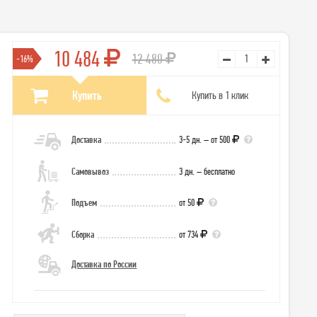
10 484
12 480
-16%
Купить
Купить в 1 клик
Доставка
3-5 дн. – от 500
Самовывоз
3 дн. – бесплатно
Подъем
от 50
Сборка
от 734
Доставка по России