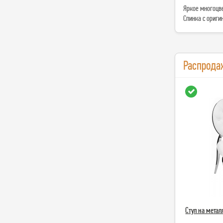
Яркое многоцве
Спинка с ориг
Распрода
Стул на мета