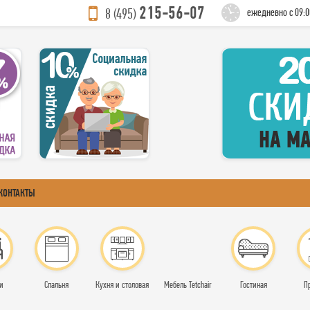
215-56-07
8 (495)
ежедневно с 09:0
КОНТАКТЫ
и
Спальня
Кухня и столовая
Мебель Tetchair
Гостиная
П