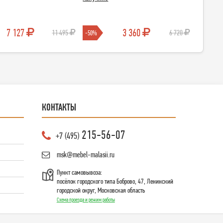
7 127
3 360
11 495
6 720
-50%
-25%
КОНТАКТЫ
215-56-07
+7 (495)
msk@mebel-malasii.ru
Пункт самовывоза:
посёлок городского типа Боброво, 47, Ленинский
городской округ, Московская область
Схема проезда и режим работы