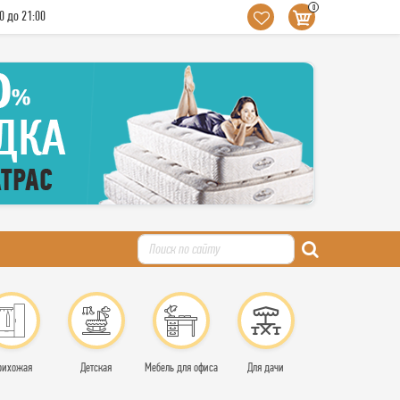
0
0 до 21:00
рихожая
Детская
Мебель для офиса
Для дачи