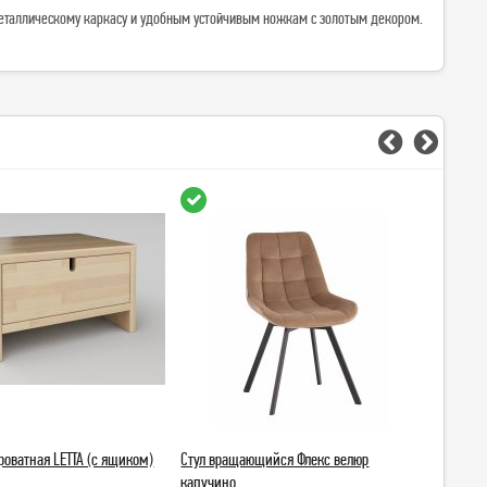
металлическому каркасу и удобным устойчивым ножкам с золотым декором.
роватная LETTA (с ящиком)
Стул вращающийся Флекс велюр
Стул SILV
капучино