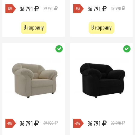
36 791
36 791
39 990
39 990
-8%
-8%
В корзину
В корзину
36 791
36 791
39 990
39 990
-8%
-8%