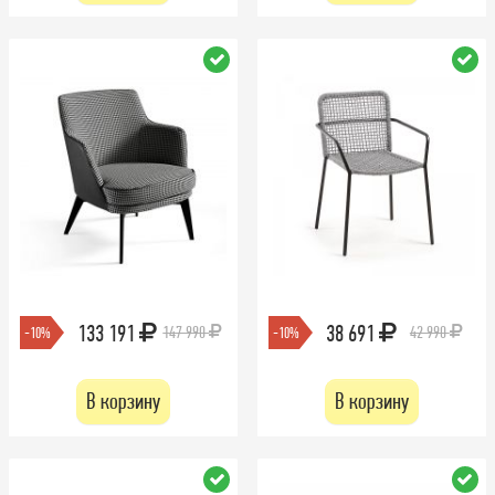
133 191
38 691
147 990
42 990
-10%
-10%
В корзину
В корзину