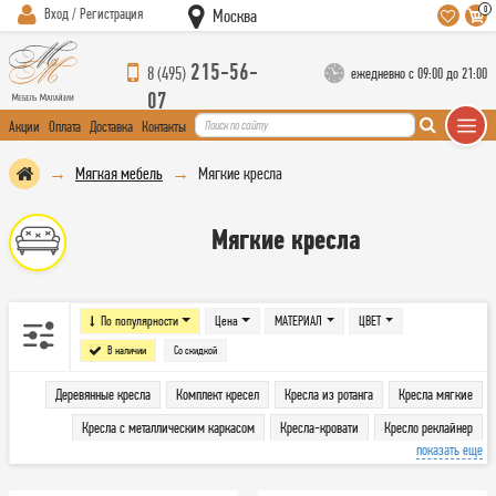
0
Вход / Регистрация
Москва
215-56-
8 (495)
ежедневно с 09:00 до 21:00
07
Акции
Оплата
Доставка
Контакты
Мягкая мебель
Мягкие кресла
Мягкие кресла
По популярности
Цена
МАТЕРИАЛ
ЦВЕТ
В наличии
Со скидкой
Деревянные кресла
Комплект кресел
Кресла из ротанга
Кресла мягкие
Кресла с металлическим каркасом
Кресла-кровати
Кресло реклайнер
показать еще