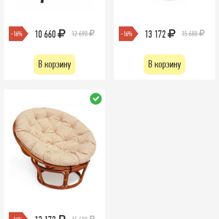
10 660
13 172
12 690
15 680
-16%
-16%
В корзину
В корзину