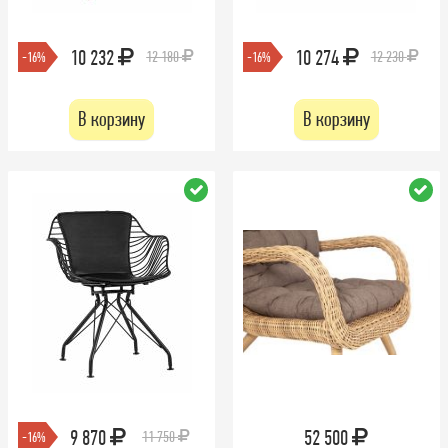
10 232
10 274
12 180
12 230
-16%
-16%
В корзину
В корзину
9 870
52 500
11 750
-16%