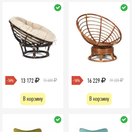
13 172
16 229
15 680
19 320
-16%
-16%
В корзину
В корзину