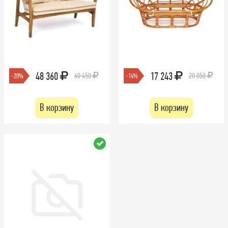
48 360
17 243
60 450
20 050
-20%
-14%
В корзину
В корзину