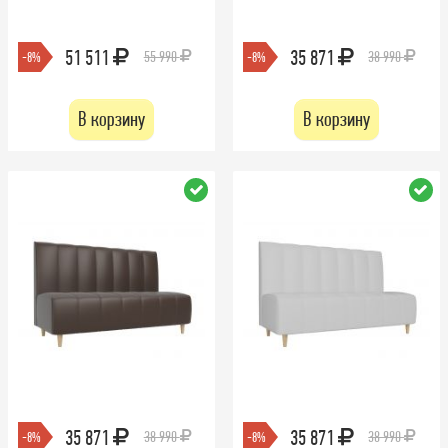
51 511
35 871
55 990
38 990
-8%
-8%
В корзину
В корзину
35 871
35 871
38 990
38 990
-8%
-8%