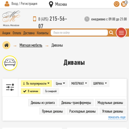
0
Вход / Регистрация
Москва
215-56-
8 (495)
ежедневно с 09:00 до 21:00
07
Акции
Оплата
Доставка
Контакты
Мягкая мебель
Диваны
Диваны
По популярности
Цена
МАТЕРИАЛ
ШИРИНА
В наличии
Со скидкой
Диваны из ротанга
Диваны-трансформеры
Модульные диваны
Прямые диваны
Раскладные диваны
Угловые диваны
показать еще