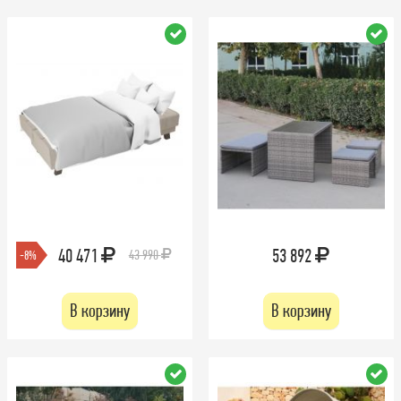
40 471
53 892
43 990
-8%
В корзину
В корзину